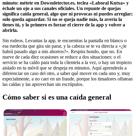
minuto: métete en Downdetector.es, teclea «Laboral Kutxa» y
échale un ojo a sus canales oficiales. Un repunte de quejas
significa caída general, algo que ni provocas ni puedes arreglar;
solo queda aguardar. Si no se queja nadie más, la avería la
tienes tú, y lo primero es forzar el cierre de la app y volver a
abrirla.
Sin rodeos. Levantas la app, te encuentras la pantalla en blanco o
esa ruedecita que gira sin parar, y la cabeza se te va directa a «¿le
habrá pasado algo a mis ahorros?». Respira hondo, que no. En
nueve de cada diez ocasiones se reduce a dos situaciones: o el
servicio se ha caído para toda la clientela a la vez, o hay un tropiezo
aislado en tu móvil que se despeja en minutos. Aquí aprenderás a
diferenciar un caso del otro, a saber qué mover en cada uno y, muy
especialmente, a no caer en un fraude, porque los timadores olfatean
las caídas y las aprovechan sin escrúpulos.
Cómo saber si es una caída general