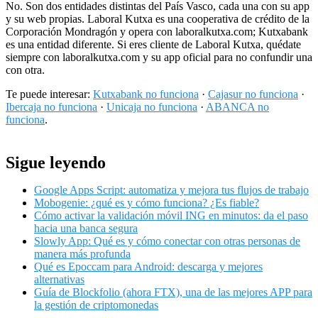
No. Son dos entidades distintas del País Vasco, cada una con su app
y su web propias. Laboral Kutxa es una cooperativa de crédito de la
Corporación Mondragón y opera con laboralkutxa.com; Kutxabank
es una entidad diferente. Si eres cliente de Laboral Kutxa, quédate
siempre con laboralkutxa.com y su app oficial para no confundir una
con otra.
Te puede interesar:
Kutxabank no funciona
·
Cajasur no funciona
·
Ibercaja no funciona
·
Unicaja no funciona
·
ABANCA no
funciona
.
Sigue leyendo
Google Apps Script: automatiza y mejora tus flujos de trabajo
Mobogenie: ¿qué es y cómo funciona? ¿Es fiable?
Cómo activar la validación móvil ING en minutos: da el paso
hacia una banca segura
Slowly App: Qué es y cómo conectar con otras personas de
manera más profunda
Qué es Epoccam para Android: descarga y mejores
alternativas
Guía de Blockfolio (ahora FTX), una de las mejores APP para
la gestión de criptomonedas