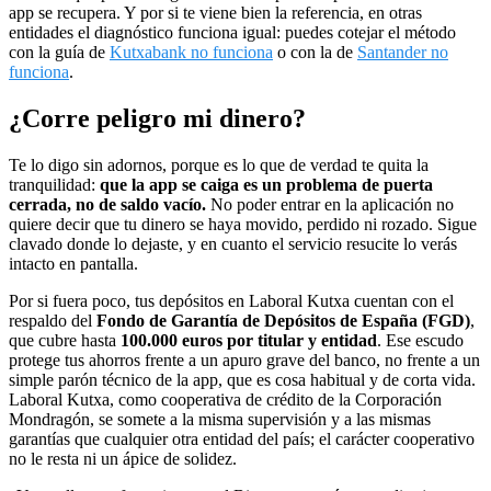
app se recupera. Y por si te viene bien la referencia, en otras
entidades el diagnóstico funciona igual: puedes cotejar el método
con la guía de
Kutxabank no funciona
o con la de
Santander no
funciona
.
¿Corre peligro mi dinero?
Te lo digo sin adornos, porque es lo que de verdad te quita la
tranquilidad:
que la app se caiga es un problema de puerta
cerrada, no de saldo vacío.
No poder entrar en la aplicación no
quiere decir que tu dinero se haya movido, perdido ni rozado. Sigue
clavado donde lo dejaste, y en cuanto el servicio resucite lo verás
intacto en pantalla.
Por si fuera poco, tus depósitos en Laboral Kutxa cuentan con el
respaldo del
Fondo de Garantía de Depósitos de España (FGD)
,
que cubre hasta
100.000 euros por titular y entidad
. Ese escudo
protege tus ahorros frente a un apuro grave del banco, no frente a un
simple parón técnico de la app, que es cosa habitual y de corta vida.
Laboral Kutxa, como cooperativa de crédito de la Corporación
Mondragón, se somete a la misma supervisión y a las mismas
garantías que cualquier otra entidad del país; el carácter cooperativo
no le resta ni un ápice de solidez.