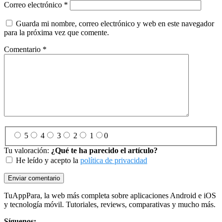
Correo electrónico
*
Guarda mi nombre, correo electrónico y web en este navegador
para la próxima vez que comente.
Comentario
*
5
4
3
2
1
0
Tu valoración:
¿Qué te ha parecido el artículo?
He leído y acepto la
política de privacidad
Footer
TuAppPara, la web más completa sobre aplicaciones Android e iOS
y tecnología móvil. Tutoriales, reviews, comparativas y mucho más.
Síguenos: