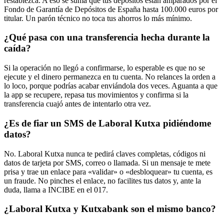
restablezca. A eso se suma que tus depósitos están amparados por el
Fondo de Garantía de Depósitos de España hasta 100.000 euros por
titular. Un parón técnico no toca tus ahorros lo más mínimo.
¿Qué pasa con una transferencia hecha durante la
caída?
Si la operación no llegó a confirmarse, lo esperable es que no se
ejecute y el dinero permanezca en tu cuenta. No relances la orden a
lo loco, porque podrías acabar enviándola dos veces. Aguanta a que
la app se recupere, repasa tus movimientos y confirma si la
transferencia cuajó antes de intentarlo otra vez.
¿Es de fiar un SMS de Laboral Kutxa pidiéndome
datos?
No. Laboral Kutxa nunca te pedirá claves completas, códigos ni
datos de tarjeta por SMS, correo o llamada. Si un mensaje te mete
prisa y trae un enlace para «validar» o «desbloquear» tu cuenta, es
un fraude. No pinches el enlace, no facilites tus datos y, ante la
duda, llama a INCIBE en el 017.
¿Laboral Kutxa y Kutxabank son el mismo banco?