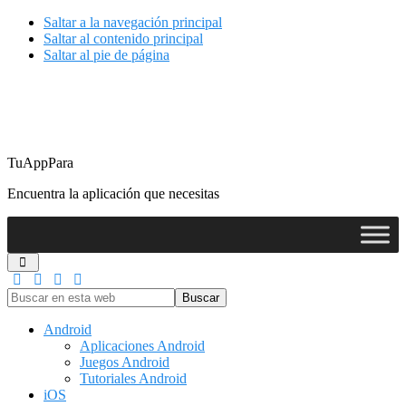
Saltar a la navegación principal
Saltar al contenido principal
Saltar al pie de página
TuAppPara
Encuentra la aplicación que necesitas
Buscar
en
esta
Android
web
Aplicaciones Android
Juegos Android
Tutoriales Android
iOS