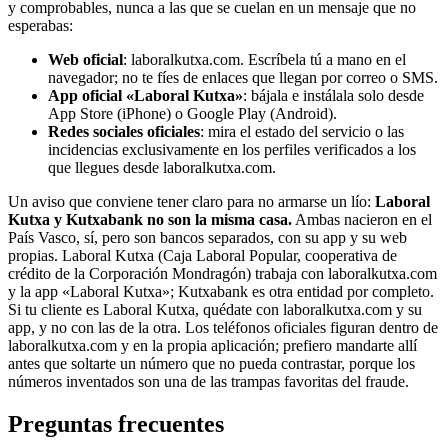
y comprobables, nunca a las que se cuelan en un mensaje que no
esperabas:
Web oficial
: laboralkutxa.com. Escríbela tú a mano en el
navegador; no te fíes de enlaces que llegan por correo o SMS.
App oficial «Laboral Kutxa»
: bájala e instálala solo desde
App Store (iPhone) o Google Play (Android).
Redes sociales oficiales
: mira el estado del servicio o las
incidencias exclusivamente en los perfiles verificados a los
que llegues desde laboralkutxa.com.
Un aviso que conviene tener claro para no armarse un lío:
Laboral
Kutxa y Kutxabank no son la misma casa.
Ambas nacieron en el
País Vasco, sí, pero son bancos separados, con su app y su web
propias. Laboral Kutxa (Caja Laboral Popular, cooperativa de
crédito de la Corporación Mondragón) trabaja con laboralkutxa.com
y la app «Laboral Kutxa»; Kutxabank es otra entidad por completo.
Si tu cliente es Laboral Kutxa, quédate con laboralkutxa.com y su
app, y no con las de la otra. Los teléfonos oficiales figuran dentro de
laboralkutxa.com y en la propia aplicación; prefiero mandarte allí
antes que soltarte un número que no pueda contrastar, porque los
números inventados son una de las trampas favoritas del fraude.
Preguntas frecuentes