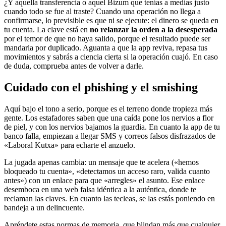
¿Y aquella transferencia o aquel Bizum que tenías a medias justo
cuando todo se fue al traste? Cuando una operación no llega a
confirmarse, lo previsible es que ni se ejecute: el dinero se queda en
tu cuenta. La clave está en
no relanzar la orden a la desesperada
por el temor de que no haya salido, porque el resultado puede ser
mandarla por duplicado. Aguanta a que la app reviva, repasa tus
movimientos y sabrás a ciencia cierta si la operación cuajó. En caso
de duda, comprueba antes de volver a darle.
Cuidado con el phishing y el smishing
Aquí bajo el tono a serio, porque es el terreno donde tropieza más
gente. Los estafadores saben que una caída pone los nervios a flor
de piel, y con los nervios bajamos la guardia. En cuanto la app de tu
banco falla, empiezan a llegar SMS y correos falsos disfrazados de
«Laboral Kutxa» para echarte el anzuelo.
La jugada apenas cambia: un mensaje que te acelera («hemos
bloqueado tu cuenta», «detectamos un acceso raro, valida cuanto
antes») con un enlace para que «arregles» el asunto. Ese enlace
desemboca en una web falsa idéntica a la auténtica, donde te
reclaman las claves. En cuanto las tecleas, se las estás poniendo en
bandeja a un delincuente.
Apréndete estas normas de memoria, que blindan más que cualquier