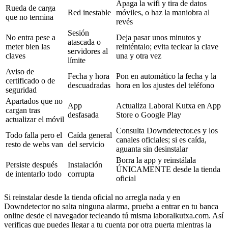
Apaga la wifi y tira de datos
Rueda de carga
Red inestable
móviles, o haz la maniobra al
que no termina
revés
Sesión
No entra pese a
Deja pasar unos minutos y
atascada o
meter bien las
reinténtalo; evita teclear la clave
servidores al
claves
una y otra vez
límite
Aviso de
Fecha y hora
Pon en automático la fecha y la
certificado o de
descuadradas
hora en los ajustes del teléfono
seguridad
Apartados que no
App
Actualiza Laboral Kutxa en App
cargan tras
desfasada
Store o Google Play
actualizar el móvil
Consulta Downdetector.es y los
Todo falla pero el
Caída general
canales oficiales; si es caída,
resto de webs van
del servicio
aguanta sin desinstalar
Borra la app y reinstálala
Persiste después
Instalación
ÚNICAMENTE desde la tienda
de intentarlo todo
corrupta
oficial
Si reinstalar desde la tienda oficial no arregla nada y en
Downdetector no salta ninguna alarma, prueba a entrar en tu banca
online desde el navegador tecleando tú misma laboralkutxa.com. Así
verificas que puedes llegar a tu cuenta por otra puerta mientras la