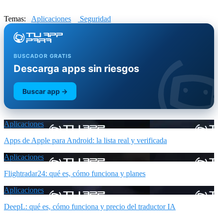
Temas:
Aplicaciones
Seguridad
BUSCADOR GRATIS
Descarga apps sin riesgos
Buscar app →
Aplicaciones
Apps de Apple para Android: la lista real y verificada
Aplicaciones
Flightradar24: qué es, cómo funciona y planes
Aplicaciones
DeepL: qué es, cómo funciona y precio del traductor IA