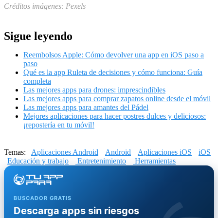
Créditos imágenes: Pexels
Sigue leyendo
Reembolsos Apple: Cómo devolver una app en iOS paso a
paso
Qué es la app Ruleta de decisiones y cómo funciona: Guía
completa
Las mejores apps para drones: imprescindibles
Las mejores apps para comprar zapatos online desde el móvil
Las mejores apps para amantes del Pádel
Mejores aplicaciones para hacer postres dulces y deliciosos:
¡repostería en tu móvil!
Temas:
Aplicaciones Android
Android
Aplicaciones iOS
iOS
Educación y trabajo
Entretenimiento
Herramientas
BUSCADOR GRATIS
Descarga apps sin riesgos