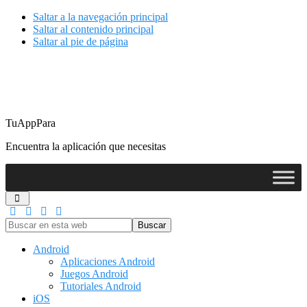
Saltar a la navegación principal
Saltar al contenido principal
Saltar al pie de página
TuAppPara
Encuentra la aplicación que necesitas
Buscar
en
esta
Android
web
Aplicaciones Android
Juegos Android
Tutoriales Android
iOS