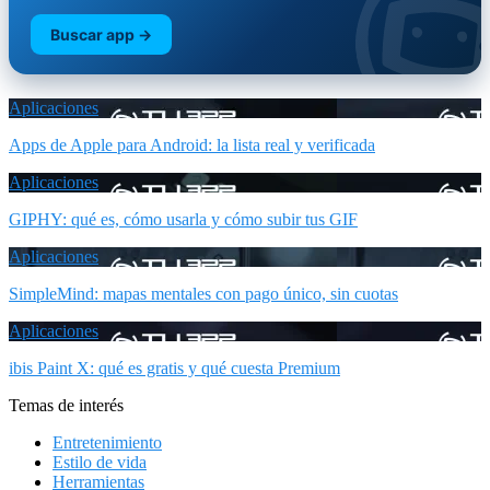
Buscar app →
Aplicaciones
Apps de Apple para Android: la lista real y verificada
Aplicaciones
GIPHY: qué es, cómo usarla y cómo subir tus GIF
Aplicaciones
SimpleMind: mapas mentales con pago único, sin cuotas
Aplicaciones
ibis Paint X: qué es gratis y qué cuesta Premium
Temas de interés
Entretenimiento
Estilo de vida
Herramientas