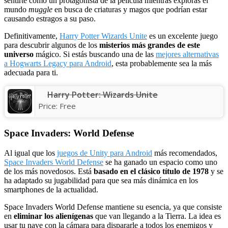
sentirte como un protagonista de la película mientras exploras el
mundo
muggle
en busca de criaturas y magos que podrían estar
causando estragos a su paso.
Definitivamente,
Harry Potter Wizards Unite
es un excelente juego
para descubrir algunos de los
misterios más grandes de este
universo
mágico. Si estás buscando una de las
mejores alternativas
a Hogwarts Legacy para Android
, esta probablemente sea la más
adecuada para ti.
Harry Potter: Wizards Unite
Price:
Free
Space Invaders: World Defense
Al igual que los
juegos de Unity para Android
más recomendados,
Space Invaders World Defense
se ha ganado un espacio como uno
de los más novedosos. Está
basado en el clásico título de 1978
y se
ha adaptado su jugabilidad para que sea más dinámica en los
smartphones de la actualidad.
Space Invaders World Defense mantiene su esencia, ya que consiste
en
eliminar los alienígenas
que van llegando a la Tierra. La idea es
usar tu nave con la cámara para dispararle a todos los enemigos y