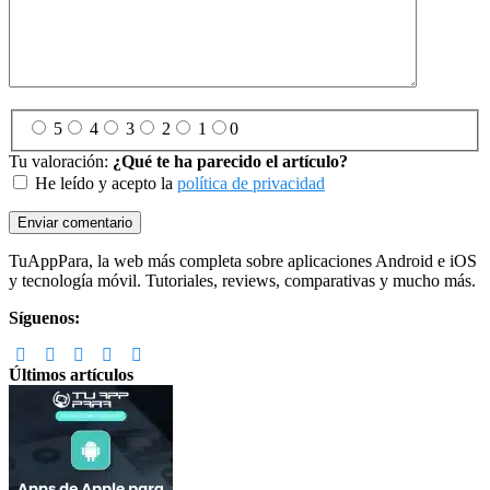
5
4
3
2
1
0
Tu valoración:
¿Qué te ha parecido el artículo?
He leído y acepto la
política de privacidad
Footer
TuAppPara, la web más completa sobre aplicaciones Android e iOS
y tecnología móvil. Tutoriales, reviews, comparativas y mucho más.
Síguenos:
Últimos artículos