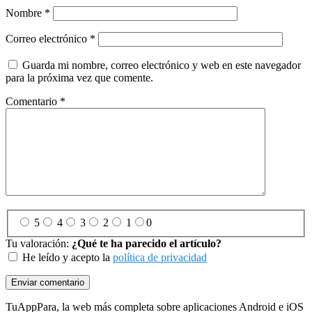
Nombre
*
Correo electrónico
*
Guarda mi nombre, correo electrónico y web en este navegador
para la próxima vez que comente.
Comentario
*
5
4
3
2
1
0
Tu valoración:
¿Qué te ha parecido el artículo?
He leído y acepto la
política de privacidad
Footer
TuAppPara, la web más completa sobre aplicaciones Android e iOS