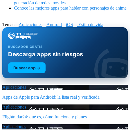
generación de redes móviles
Conoce las mejores apps para hablar con personajes de anime
Temas:
Aplicaciones
Android
iOS
Estilo de vida
BUSCADOR GRATIS
Descarga apps sin riesgos
Buscar app →
Aplicaciones
Apps de Apple para Android: la lista real y verificada
Aplicaciones
Flightradar24: qué es, cómo funciona y planes
Aplicaciones