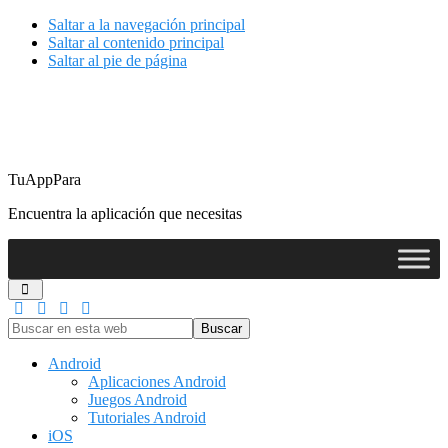
Saltar a la navegación principal
Saltar al contenido principal
Saltar al pie de página
TuAppPara
Encuentra la aplicación que necesitas
Buscar
en
esta
Android
web
Aplicaciones Android
Juegos Android
Tutoriales Android
iOS