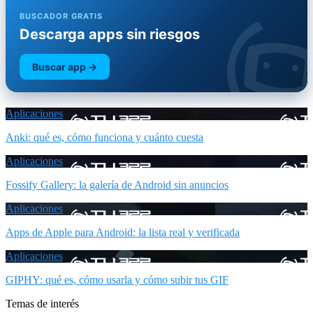
BUSCADOR GRATIS
Descarga apps sin riesgos
Buscar app →
Aplicaciones
Anki: qué es, cómo funciona y cuánto cuesta
Aplicaciones
Fossify Gallery: la galería de Android sin anuncios
Aplicaciones
Apps de Apple para Android: la lista real y verificada
Aplicaciones
GIPHY: qué es, cómo usarla y cómo subir tus GIF
Temas de interés