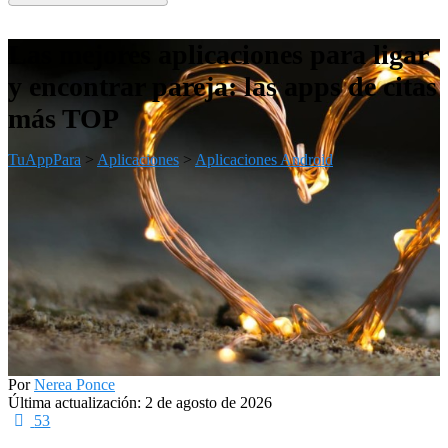
Las mejores aplicaciones para ligar
y encontrar pareja: las apps de citas
más TOP
TuAppPara
>
Aplicaciones
>
Aplicaciones Android
Por
Nerea Ponce
Última actualización: 2 de agosto de 2026
53