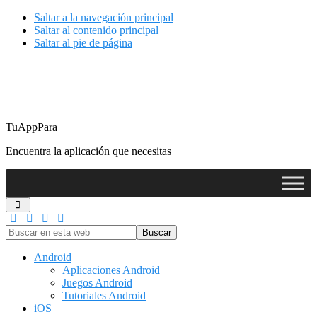
Saltar a la navegación principal
Saltar al contenido principal
Saltar al pie de página
TuAppPara
Encuentra la aplicación que necesitas
Buscar
en
esta
Android
web
Aplicaciones Android
Juegos Android
Tutoriales Android
iOS