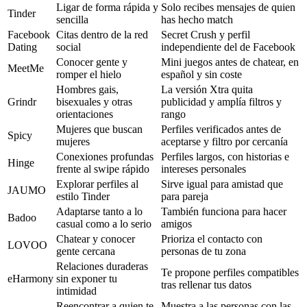
Ligar de forma rápida y
Solo recibes mensajes de quien
Tinder
sencilla
has hecho match
Facebook
Citas dentro de la red
Secret Crush y perfil
Dating
social
independiente del de Facebook
Conocer gente y
Mini juegos antes de chatear, en
MeetMe
romper el hielo
español y sin coste
Hombres gais,
La versión Xtra quita
Grindr
bisexuales y otras
publicidad y amplía filtros y
orientaciones
rango
Mujeres que buscan
Perfiles verificados antes de
Spicy
mujeres
aceptarse y filtro por cercanía
Conexiones profundas
Perfiles largos, con historias e
Hinge
frente al swipe rápido
intereses personales
Explorar perfiles al
Sirve igual para amistad que
JAUMO
estilo Tinder
para pareja
Adaptarse tanto a lo
También funciona para hacer
Badoo
casual como a lo serio
amigos
Chatear y conocer
Prioriza el contacto con
LOVOO
gente cercana
personas de tu zona
Relaciones duraderas
Te propone perfiles compatibles
eHarmony
sin exponer tu
tras rellenar tus datos
intimidad
Reencontrar a quien te
Muestra a las personas con las