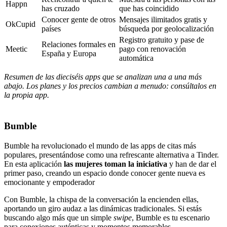
Happn
has cruzado
que has coincidido
Conocer gente de otros
Mensajes ilimitados gratis y
OkCupid
países
búsqueda por geolocalización
Registro gratuito y pase de
Relaciones formales en
Meetic
pago con renovación
España y Europa
automática
Resumen de las dieciséis apps que se analizan una a una más
abajo. Los planes y los precios cambian a menudo: consúltalos en
la propia app.
Bumble
Bumble ha revolucionado el mundo de las apps de citas más
populares, presentándose como una refrescante alternativa a Tinder.
En esta aplicación
las mujeres toman la iniciativa
y han de dar el
primer paso, creando un espacio donde conocer gente nueva es
emocionante y empoderador
Con Bumble, la chispa de la conversación la encienden ellas,
aportando un giro audaz a las dinámicas tradicionales. Si estás
buscando algo más que un simple
swipe
, Bumble es tu escenario
para conexiones auténticas y momentos memorables.