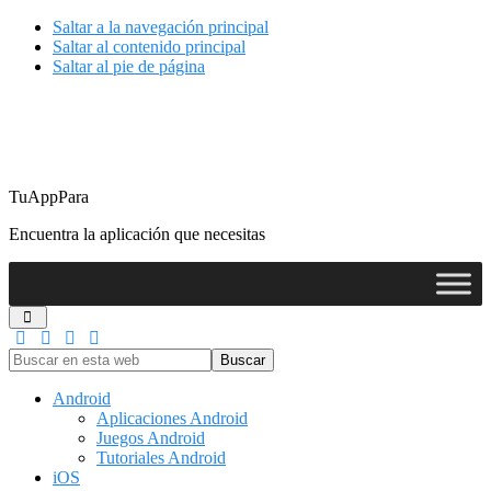
Saltar a la navegación principal
Saltar al contenido principal
Saltar al pie de página
TuAppPara
Encuentra la aplicación que necesitas
Buscar
en
esta
Android
web
Aplicaciones Android
Juegos Android
Tutoriales Android
iOS