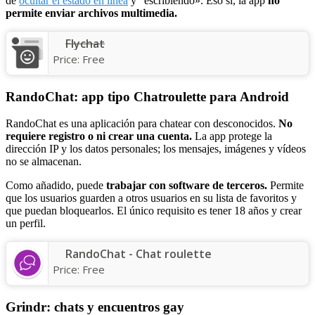
de
ocultar el estado en línea
y “escribiendo». Eso sí, la app
no
permite enviar archivos multimedia.
Flychat
Price:
Free
RandoChat: app tipo Chatroulette para Android
RandoChat es una aplicación para chatear con desconocidos.
No
requiere registro o ni crear una cuenta.
La app protege la
dirección IP y los datos personales; los mensajes, imágenes y vídeos
no se almacenan.
Como añadido, puede
trabajar con software de terceros.
Permite
que los usuarios guarden a otros usuarios en su lista de favoritos y
que puedan bloquearlos. El único requisito es tener 18 años y crear
un perfil.
RandoChat - Chat roulette
Price:
Free
Grindr: chats y encuentros gay