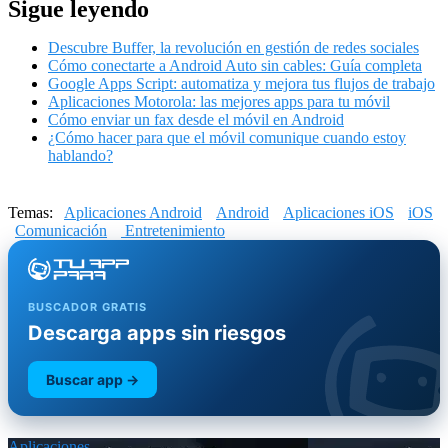
Sigue leyendo
Descubre Buffer, la revolución en gestión de redes sociales
Cómo conectarte a Android Auto sin cables: Guía completa
Google Apps Script: automatiza y mejora tus flujos de trabajo
Aplicaciones Motorola: las mejores apps para tu móvil
Cómo enviar un fax desde el móvil en Android
¿Cómo hacer para que el móvil comunique cuando estoy
hablando?
Temas:
Aplicaciones Android
Android
Aplicaciones iOS
iOS
Comunicación
Entretenimiento
BUSCADOR GRATIS
Descarga apps sin riesgos
Buscar app →
Aplicaciones