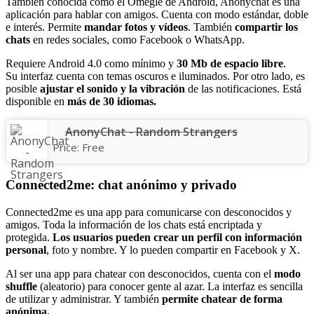
También conocida como el Omegle de Android, Anonychat es una
aplicación para hablar con amigos. Cuenta con modo estándar, doble
e interés. Permite
mandar fotos y vídeos
. También
compartir los
chats
en redes sociales, como Facebook o WhatsApp.
Requiere Android 4.0 como mínimo y
30 Mb de espacio libre
.
Su interfaz cuenta con temas oscuros e iluminados. Por otro lado, es
posible
ajustar el sonido y la vibración
de las notificaciones. Está
disponible en
más de 30 idiomas.
AnonyChat - Random Strangers
Price:
Free
Connected2me: chat anónimo y privado
Connected2me es una app para comunicarse con desconocidos y
amigos. Toda la información de los chats está encriptada y
protegida.
Los usuarios pueden crear un perfil con información
personal
, foto y nombre. Y lo pueden compartir en Facebook y X.
Al ser una app para chatear con desconocidos, cuenta con el
modo
shuffle
(aleatorio) para conocer gente al azar. La interfaz es sencilla
de utilizar y administrar. Y también
permite chatear de forma
anónima.