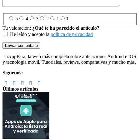
5
4
3
2
1
0
Tu valoración:
¿Qué te ha parecido el artículo?
He leído y acepto la
política de privacidad
Footer
TuAppPara, la web más completa sobre aplicaciones Android e iOS
y tecnología móvil. Tutoriales, reviews, comparativas y mucho más.
Síguenos:
Últimos artículos