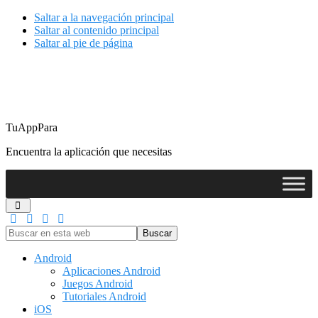
Saltar a la navegación principal
Saltar al contenido principal
Saltar al pie de página
TuAppPara
Encuentra la aplicación que necesitas
Buscar
en
esta
Android
web
Aplicaciones Android
Juegos Android
Tutoriales Android
iOS