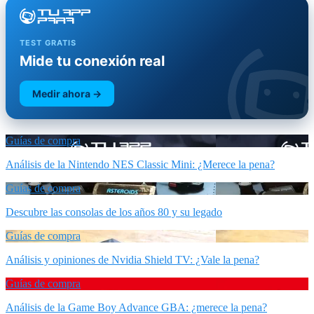
TEST GRATIS
Mide tu conexión real
Medir ahora →
Guías de compra
Análisis de la Nintendo NES Classic Mini: ¿Merece la pena?
Guías de compra
Descubre las consolas de los años 80 y su legado
Guías de compra
Análisis y opiniones de Nvidia Shield TV: ¿Vale la pena?
Guías de compra
Análisis de la Game Boy Advance GBA: ¿merece la pena?