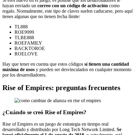
Si eres nuevo en el juego, es posible que los desarrolladores te
hayan enviado un
correo con un código de activación
como
regalo. Normalmente, este tipo de claves suelen caducarse, pero aquí
tienes algunas que no tienen fecha límite:
TL888
ROE9999
TLBE888
ROEFAMILY
BACKTOROE
ROELOVE
Hay que tener en cuenta que estos códigos
sí tienen una cantidad
máxima de usos
y pueden ser desvinculados en cualquier momento
por los desarrolladores.
Rise of Empires: preguntas frecuentes
¿Cuándo se creó Rise of Empires?
Rise of Empires es un juego de estrategia en tiempo real
desarrollado y distribuido por Long Tech Network Limited.
Se
lanzó oficialmente el 1 de agosto de 2018,
y actualmente, está