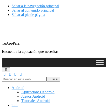
Saltar a la navegación principal
Saltar al contenido principal
Saltar al pie de página
TuAppPara
Encuentra la aplicación que necesitas
Buscar
en
esta
Android
web
Aplicaciones Android
Juegos Android
Tutoriales Android
iOS