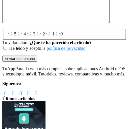
5
4
3
2
1
0
Tu valoración:
¿Qué te ha parecido el artículo?
He leído y acepto la
política de privacidad
Footer
TuAppPara, la web más completa sobre aplicaciones Android e iOS
y tecnología móvil. Tutoriales, reviews, comparativas y mucho más.
Síguenos:
Últimos artículos