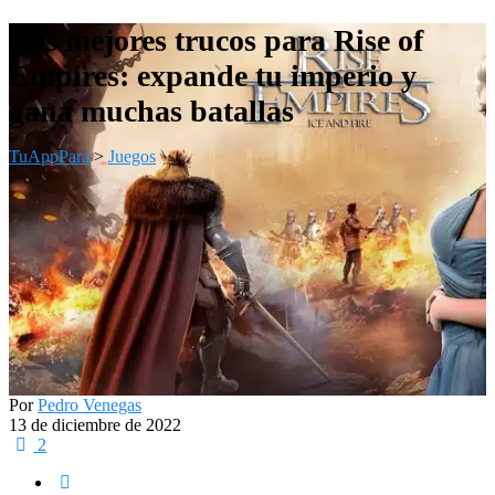
Los mejores trucos para Rise of
Empires: expande tu imperio y
gana muchas batallas
TuAppPara
>
Juegos
Por
Pedro Venegas
13 de diciembre de 2022
2