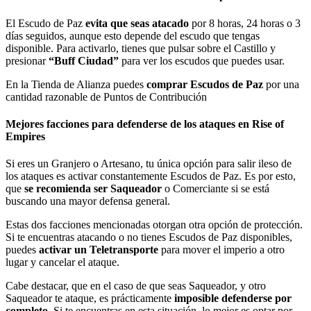
El Escudo de Paz
evita que seas atacado
por 8 horas, 24 horas o 3
días seguidos, aunque esto depende del escudo que tengas
disponible. Para activarlo, tienes que pulsar sobre el Castillo y
presionar
“Buff Ciudad”
para ver los escudos que puedes usar.
En la Tienda de Alianza puedes
comprar Escudos de Paz
por una
cantidad razonable de Puntos de Contribución
Mejores facciones para defenderse de los ataques en Rise of
Empires
Si eres un Granjero o Artesano, tu única opción para salir ileso de
los ataques es activar constantemente Escudos de Paz. Es por esto,
que
se recomienda ser Saqueador
o Comerciante si se está
buscando una mayor defensa general.
Estas dos facciones mencionadas otorgan otra opción de protección.
Si te encuentras atacando o no tienes Escudos de Paz disponibles,
puedes
activar un Teletransporte
para mover el imperio a otro
lugar y cancelar el ataque.
Cabe destacar, que en el caso de que seas Saqueador, y otro
Saqueador te ataque, es prácticamente
imposible defenderse por
completo
. Si te encuentras en esta situación, lo mejor es optar por