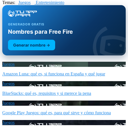
Temas:
Juegos
Entretenimiento
GENERADOR GRATIS
Nombres para Free Fire
Generar nombre →
Juegos
Amazon Luna: qué es, si funciona en España y qué jugar
Juegos
BlueStacks: qué es, requisitos y si merece la pena
Juegos
Google Play Juegos: qué es, para qué sirve y cómo funciona
Juegos