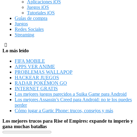
Aplicaciones iOS
Juegos iOS
Tutoriales iOS
Guías de compra
Juegos
Redes Sociales
Streaming
Lo más leído
FIFA MOBILE
APPS VER ANIME
PROBLEMAS WALLAPOP
HACKEAR JUEGOS
RADAR POKÉMON GO
INTERNET GRATIS
Los mejores juegos parecidos a Suika Game para Android
Los mejores Assassin’s Creed para Android: no te los puedes
perder
Cómo jugar a Gartic Phone: trucos, consejos y más
Los mejores trucos para Rise of Empires: expande tu imperio y
gana muchas batallas