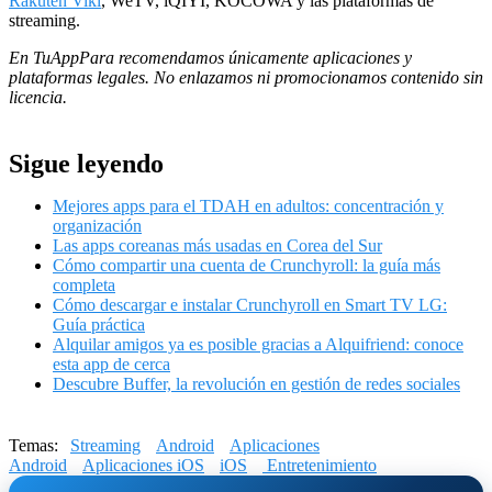
Rakuten Viki
, WeTV, iQIYI, KOCOWA y las plataformas de
streaming.
En TuAppPara recomendamos únicamente aplicaciones y
plataformas legales. No enlazamos ni promocionamos contenido sin
licencia.
Sigue leyendo
Mejores apps para el TDAH en adultos: concentración y
organización
Las apps coreanas más usadas en Corea del Sur
Cómo compartir una cuenta de Crunchyroll: la guía más
completa
Cómo descargar e instalar Crunchyroll en Smart TV LG:
Guía práctica
Alquilar amigos ya es posible gracias a Alquifriend: conoce
esta app de cerca
Descubre Buffer, la revolución en gestión de redes sociales
Temas:
Streaming
Android
Aplicaciones
Android
Aplicaciones iOS
iOS
Entretenimiento