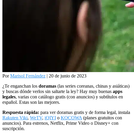
Por
Marisol Fernández
| 20 de junio de 2023
¿Te enganchan los
doramas
(las series coreanas, chinas y asiáticas)
y buscas dónde verlos sin saltarte la ley? Hay muy buenas
apps
legales
, varias con catálogo gratis (con anuncios) y subtítulos en
español. Estas son las mejores.
Respuesta rápida:
para ver doramas gratis y de forma legal, instala
Rakuten Viki
,
WeTV
,
iQIYI
o
KOCOWA
(planes gratuitos con
anuncios). Para estrenos, Netflix, Prime Video o Disney+ con
suscripción.