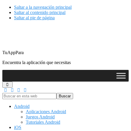
Saltar a la navegación principal
Saltar al contenido principal
Saltar al pie de página
TuAppPara
Encuentra la aplicación que necesitas
Buscar
en
esta
Android
web
Aplicaciones Android
Juegos Android
Tutoriales Android
iOS