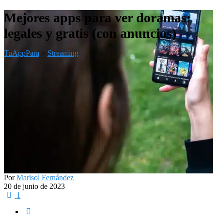
Mejores apps para ver doramas:
legales y gratis (con anuncios)
TuAppPara
>
Streaming
Por
Marisol Fernández
20 de junio de 2023
1