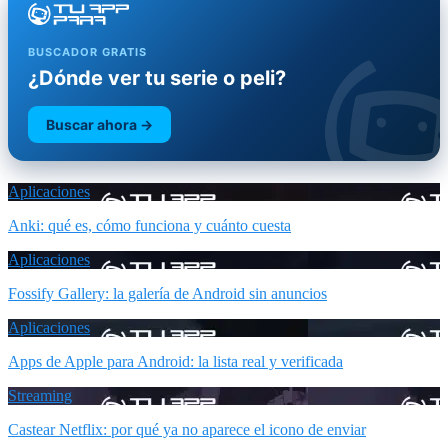
BUSCADOR GRATIS
¿Dónde ver tu serie o peli?
Buscar ahora →
Aplicaciones
Anki: qué es, cómo funciona y cuánto cuesta
Aplicaciones
Fossify Gallery: la galería de Android sin anuncios
Aplicaciones
Apps de Apple para Android: la lista real y verificada
Streaming
Castear Netflix: por qué ya no aparece el icono de enviar