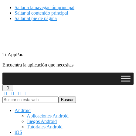
Saltar a la navegación principal
Saltar al contenido principal
Saltar al pie de página
TuAppPara
Encuentra la aplicación que necesitas
Buscar
en
esta
Android
web
Aplicaciones Android
Juegos Android
Tutoriales Android
iOS