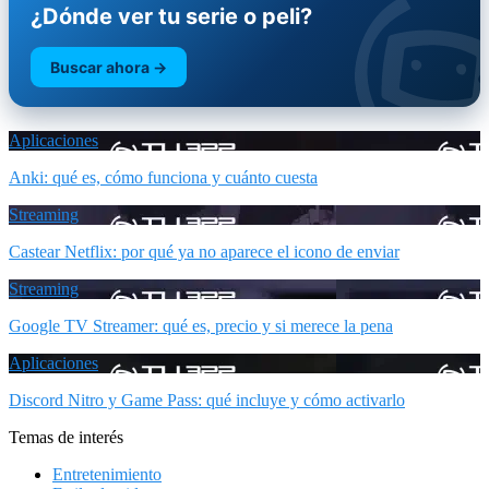
¿Dónde ver tu serie o peli?
Buscar ahora →
Aplicaciones
Anki: qué es, cómo funciona y cuánto cuesta
Streaming
Castear Netflix: por qué ya no aparece el icono de enviar
Streaming
Google TV Streamer: qué es, precio y si merece la pena
Aplicaciones
Discord Nitro y Game Pass: qué incluye y cómo activarlo
Temas de interés
Entretenimiento