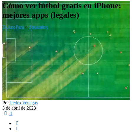
Cómo ver fútbol gratis en iPhone:
mejores apps (legales)
TuAppPara
>
Streaming
Por
Pedro Venegas
3 de abril de 2023
1