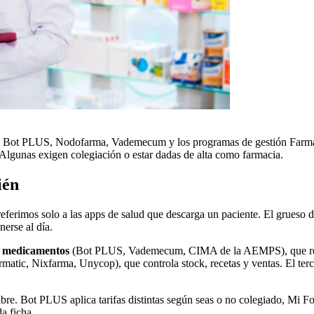
mo Bot PLUS, Nodofarma, Vademecum y los programas de gestión Farma
e. Algunas exigen colegiación o estar dadas de alta como farmacia.
ién
ferimos solo a las apps de salud que descarga un paciente. El grueso de
nerse al día.
e medicamentos
(Bot PLUS, Vademecum, CIMA de la AEMPS), que resuel
rmatic, Nixfarma, Unycop), que controla stock, recetas y ventas. El te
libre. Bot PLUS aplica tarifas distintas según seas o no colegiado, Mi 
a ficha.