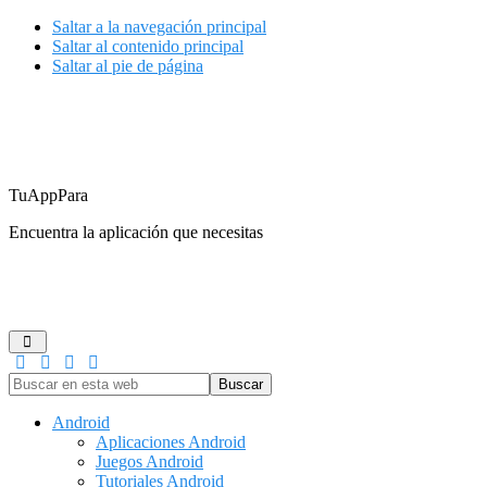
Saltar a la navegación principal
Saltar al contenido principal
Saltar al pie de página
TuAppPara
Encuentra la aplicación que necesitas
ANDROID
IOS
GUÍAS DE COMPRA
JUEGOS
REDES
Buscar
en
esta
Android
web
Aplicaciones Android
Juegos Android
Tutoriales Android