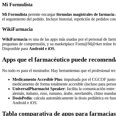
Mi Formulista
Mi Formulista
permite encargar
fórmulas magistrales de farmacia
el seguimiento del pedido. Incluye historial, repetición de pedidos co
WikiFarmacia
WikiFarmacia
es una de las apps más usadas por el personal de far
preguntas de comprensión, y su marketplace Form@M@rket reúne fo
Disponible para
Android e iOS
.
Apps que el farmacéutico puede recomendar
No todo es para el mostrador. Hay herramientas que el profesional rec
Medicamento Accesible Plus
: impulsada por el CGCOF junto 
medicamento de forma totalmente accesible (incluso para person
UniversalPharmacist Speaker
: facilita la comunicación entr
alemán, italiano, ruso, rumano, árabe, neerlandés, chino mandar
DosisPedia
: calcula automáticamente la dosis pediátrica en fu
Android e iOS.
Tabla comparativa de apps para farmacias