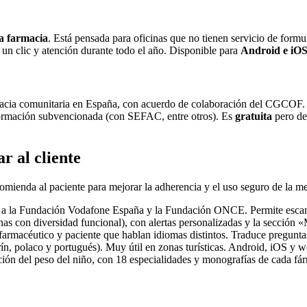
 a farmacia
. Está pensada para oficinas que no tienen servicio de formul
n un clic y atención durante todo el año. Disponible para
Android e iO
macia comunitaria en España, con acuerdo de colaboración del CGCOF. 
rmación subvencionada (con SEFAC, entre otros). Es
gratuita
pero d
 al cliente
omienda al paciente para mejorar la adherencia y el uso seguro de la m
a la Fundación Vodafone España y la Fundación ONCE. Permite escanear 
as con diversidad funcional), con alertas personalizadas y la sección 
e farmacéutico y paciente que hablan idiomas distintos. Traduce pregunta
ín, polaco y portugués). Muy útil en zonas turísticas. Android, iOS y w
nción del peso del niño, con 18 especialidades y monografías de cada fár