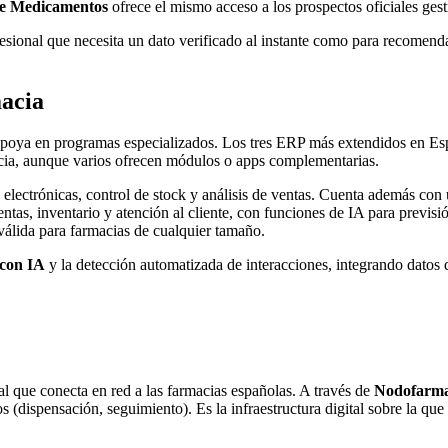
de Medicamentos
ofrece el mismo acceso a los prospectos oficiales ge
ofesional que necesita un dato verificado al instante como para recomend
macia
se apoya en programas especializados. Los tres ERP más extendidos en E
macia, aunque varios ofrecen módulos o apps complementarias.
 electrónicas, control de stock y análisis de ventas. Cuenta además con 
ntas, inventario y atención al cliente, con funciones de IA para previsi
 válida para farmacias de cualquier tamaño.
 con IA
y la detección automatizada de interacciones, integrando dat
l que conecta en red a las farmacias españolas. A través de
Nodofarma 
s (dispensación, seguimiento). Es la infraestructura digital sobre la qu