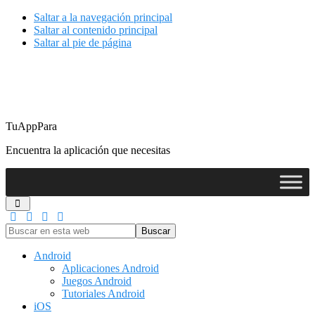
Saltar a la navegación principal
Saltar al contenido principal
Saltar al pie de página
TuAppPara
Encuentra la aplicación que necesitas
Buscar
en
esta
Android
web
Aplicaciones Android
Juegos Android
Tutoriales Android
iOS