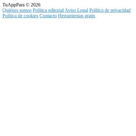
TuAppPara © 2026
Quiénes somos
Política editorial
Aviso Legal
Política de privacidad
Política de cookies
Contacto
Herramientas gratis