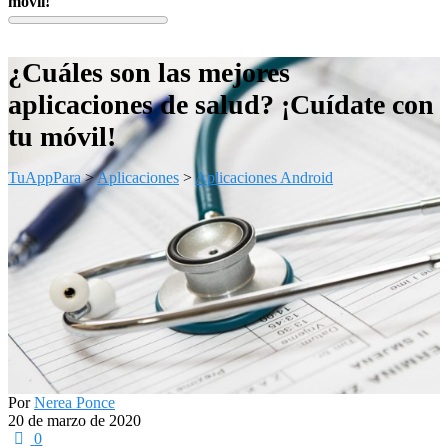
móvil!
¿Cuáles son las mejores
aplicaciones de salud? ¡Cuídate con
tu móvil!
TuAppPara
>
Aplicaciones
>
Aplicaciones Android
Por
Nerea Ponce
20 de marzo de 2020
0