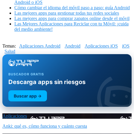
Android o iOS
Cómo cambiar el idioma del móvil paso a paso: guía Android
Las mejores apps para gestionar todas tus redes sociales
Las mejores apps para comprar zapatos online desde el móvil
Las Mejores Aplicaciones para Reciclar con tu Móvil: ¡cuida
del medio ambiente!
Temas:
Aplicaciones Android
Android
Aplicaciones iOS
iOS
Salud
BUSCADOR GRATIS
Descarga apps sin riesgos
Buscar app →
Aplicaciones
Anki: qué es, cómo funciona y cuánto cuesta