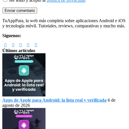
He leído y acepto la
política de privacidad
Footer
TuAppPara, la web más completa sobre aplicaciones Android e iOS
y tecnología móvil. Tutoriales, reviews, comparativas y mucho más.
Síguenos:
Últimos artículos
Apps de Apple para Android: la lista real y verificada
6 de
agosto de 2026