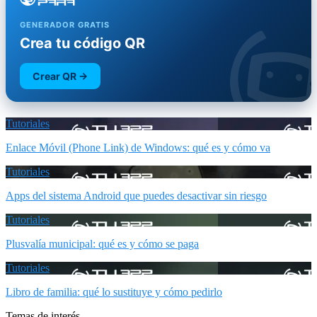
GENERADOR GRATIS
Crea tu código QR
Crear QR →
Tutoriales
Enlace Móvil (Phone Link) de Windows: qué es y cómo va
Tutoriales
Apps del sistema Android que puedes desactivar sin riesgo
Tutoriales
Plusvalía municipal: qué es y cómo se paga
Tutoriales
Libro de familia: qué lo sustituye y cómo pedirlo
Temas de interés