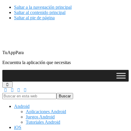
Saltar a la navegación principal
Saltar al contenido principal
Saltar al pie de página
TuAppPara
Encuentra la aplicación que necesitas
Buscar
en
esta
Android
web
Aplicaciones Android
Juegos Android
Tutoriales Android
iOS