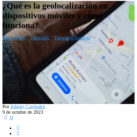
¿Qué es la geolocalización en
dispositivos móviles y cómo
funciona?
TuAppPara
>
Tutoriales
>
Tutoriales Android
Por
Johnny Carrizalez
9 de octubre de 2023
0