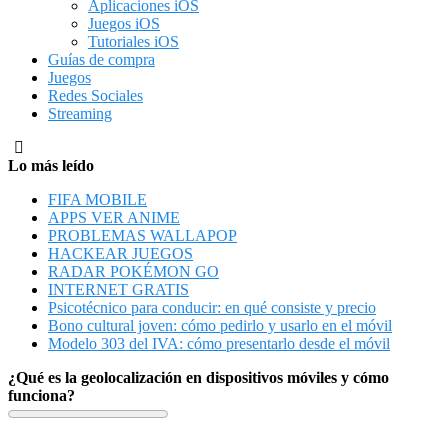
Aplicaciones iOS
Juegos iOS
Tutoriales iOS
Guías de compra
Juegos
Redes Sociales
Streaming
Lo más leído
FIFA MOBILE
APPS VER ANIME
PROBLEMAS WALLAPOP
HACKEAR JUEGOS
RADAR POKÉMON GO
INTERNET GRATIS
Psicotécnico para conducir: en qué consiste y precio
Bono cultural joven: cómo pedirlo y usarlo en el móvil
Modelo 303 del IVA: cómo presentarlo desde el móvil
¿Qué es la geolocalización en dispositivos móviles y cómo
funciona?