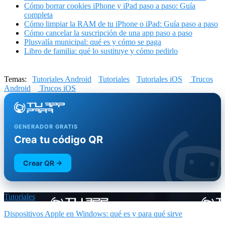
Cómo borrar cookies iPhone y iPad paso a paso: Guía
completa
Cómo limpiar la RAM de tu iPhone o iPad: Guía paso a paso
Cómo cancelar la suscripción de una app paso a paso
Plusvalía municipal: qué es y cómo se paga
Libro de familia: qué lo sustituye y cómo pedirlo
Temas:
Tutoriales Android
Tutoriales
Tutoriales iOS
Trucos
Android
Trucos iOS
GENERADOR GRATIS
Crea tu código QR
Crear QR →
Tutoriales
Dispositivos Apple en Windows: qué es y para qué sirve