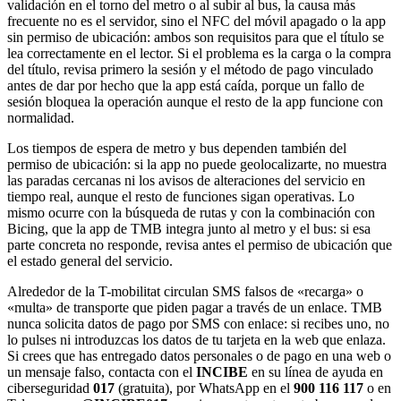
validación en el torno del metro o al subir al bus, la causa más
frecuente no es el servidor, sino el NFC del móvil apagado o la app
sin permiso de ubicación: ambos son requisitos para que el título se
lea correctamente en el lector. Si el problema es la carga o la compra
del título, revisa primero la sesión y el método de pago vinculado
antes de dar por hecho que la app está caída, porque un fallo de
sesión bloquea la operación aunque el resto de la app funcione con
normalidad.
Los tiempos de espera de metro y bus dependen también del
permiso de ubicación: si la app no puede geolocalizarte, no muestra
las paradas cercanas ni los avisos de alteraciones del servicio en
tiempo real, aunque el resto de funciones sigan operativas. Lo
mismo ocurre con la búsqueda de rutas y con la combinación con
Bicing, que la app de TMB integra junto al metro y el bus: si esa
parte concreta no responde, revisa antes el permiso de ubicación que
el estado general del servicio.
Alrededor de la T-mobilitat circulan SMS falsos de «recarga» o
«multa» de transporte que piden pagar a través de un enlace. TMB
nunca solicita datos de pago por SMS con enlace: si recibes uno, no
lo pulses ni introduzcas los datos de tu tarjeta en la web que enlaza.
Si crees que has entregado datos personales o de pago en una web o
un mensaje falso, contacta con el
INCIBE
en su línea de ayuda en
ciberseguridad
017
(gratuita), por WhatsApp en el
900 116 117
o en