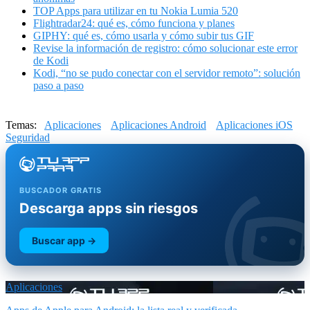
TOP Apps para utilizar en tu Nokia Lumia 520
Flightradar24: qué es, cómo funciona y planes
GIPHY: qué es, cómo usarla y cómo subir tus GIF
Revise la información de registro: cómo solucionar este error
de Kodi
Kodi, “no se pudo conectar con el servidor remoto”: solución
paso a paso
Temas:
Aplicaciones
Aplicaciones Android
Aplicaciones iOS
Seguridad
BUSCADOR GRATIS
Descarga apps sin riesgos
Buscar app →
Aplicaciones