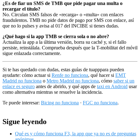
¿Es de fiar un SMS de TMB que pide pagar una multa o
recargar el título?
No. Circulan SMS falsos de «recarga» o «multa» con enlaces
fraudulentos. TMB no pide datos de pago por SMS con enlace, así
que no lo pulses y avisa al 017 del INCIBE si tienes dudas.
¿Qué hago si la app TMB se cierra sola o no abre?
Actualiza la app a la última versión, borra su caché y, si el fallo
persiste, reinstálala. Comprueba después que la T-mobilitat del móvil
sigue enlazada correctamente.
Si te has quedado con dudas, estas guías de tuapppara pueden
ayudarte: cómo actuar si
Renfe no funciona
, qué hacer si
EMT
Madrid no funciona
o
Metro Madrid no funciona
, cómo
saber si un
enlace es seguro
antes de abrirlo, y qué apps de
taxi en Android
usar
como alternativa mientras se resuelve la incidencia.
Te puede interesar:
Bicing no funciona
·
FGC no funciona
.
Sigue leyendo
Qué es y cómo funciona F3, la app que ya no es de preguntas
anónimas