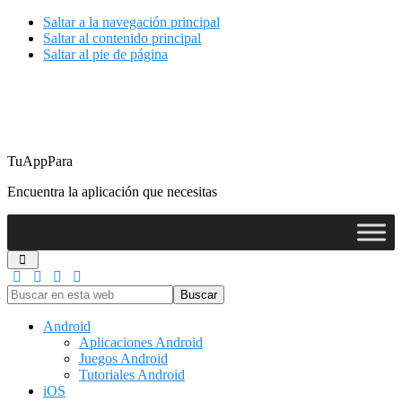
Saltar a la navegación principal
Saltar al contenido principal
Saltar al pie de página
TuAppPara
Encuentra la aplicación que necesitas
Buscar
en
esta
Android
web
Aplicaciones Android
Juegos Android
Tutoriales Android
iOS