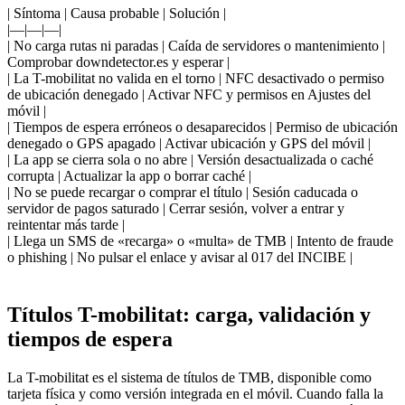
| Síntoma | Causa probable | Solución |
|—|—|—|
| No carga rutas ni paradas | Caída de servidores o mantenimiento |
Comprobar downdetector.es y esperar |
| La T-mobilitat no valida en el torno | NFC desactivado o permiso
de ubicación denegado | Activar NFC y permisos en Ajustes del
móvil |
| Tiempos de espera erróneos o desaparecidos | Permiso de ubicación
denegado o GPS apagado | Activar ubicación y GPS del móvil |
| La app se cierra sola o no abre | Versión desactualizada o caché
corrupta | Actualizar la app o borrar caché |
| No se puede recargar o comprar el título | Sesión caducada o
servidor de pagos saturado | Cerrar sesión, volver a entrar y
reintentar más tarde |
| Llega un SMS de «recarga» o «multa» de TMB | Intento de fraude
o phishing | No pulsar el enlace y avisar al 017 del INCIBE |
Títulos T-mobilitat: carga, validación y
tiempos de espera
La T-mobilitat es el sistema de títulos de TMB, disponible como
tarjeta física y como versión integrada en el móvil. Cuando falla la