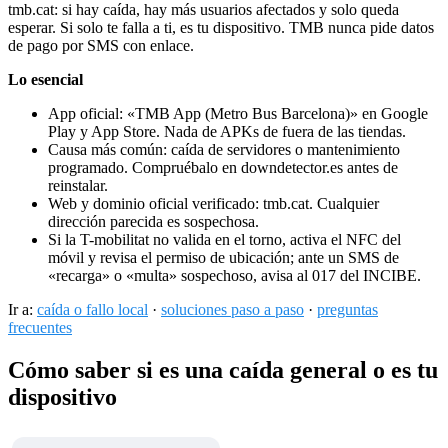
tmb.cat: si hay caída, hay más usuarios afectados y solo queda
esperar. Si solo te falla a ti, es tu dispositivo. TMB nunca pide datos
de pago por SMS con enlace.
Lo esencial
App oficial: «TMB App (Metro Bus Barcelona)» en Google
Play y App Store. Nada de APKs de fuera de las tiendas.
Causa más común: caída de servidores o mantenimiento
programado. Compruébalo en downdetector.es antes de
reinstalar.
Web y dominio oficial verificado: tmb.cat. Cualquier
dirección parecida es sospechosa.
Si la T-mobilitat no valida en el torno, activa el NFC del
móvil y revisa el permiso de ubicación; ante un SMS de
«recarga» o «multa» sospechoso, avisa al 017 del INCIBE.
Ir a:
caída o fallo local
·
soluciones paso a paso
·
preguntas
frecuentes
Cómo saber si es una caída general o es tu
dispositivo