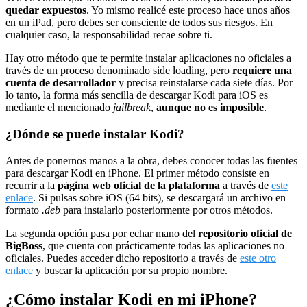
quedar expuestos
. Yo mismo realicé este proceso hace unos años
en un iPad, pero debes ser consciente de todos sus riesgos. En
cualquier caso, la responsabilidad recae sobre ti.
Hay otro método que te permite instalar aplicaciones no oficiales a
través de un proceso denominado side loading, pero
requiere una
cuenta de desarrollador
y precisa reinstalarse cada siete días. Por
lo tanto, la forma más sencilla de descargar Kodi para iOS es
mediante el mencionado
jailbreak
,
aunque no es imposible
.
¿Dónde se puede instalar Kodi?
Antes de ponernos manos a la obra, debes conocer todas las fuentes
para descargar Kodi en iPhone. El primer método consiste en
recurrir a la
página web oficial de la plataforma
a través de
este
enlace
. Si pulsas sobre iOS (64 bits), se descargará un archivo en
formato
.deb
para instalarlo posteriormente por otros métodos.
La segunda opción pasa por echar mano del
repositorio oficial de
BigBoss
, que cuenta con prácticamente todas las aplicaciones no
oficiales. Puedes acceder dicho repositorio a través de
este otro
enlace
y buscar la aplicación por su propio nombre.
¿Cómo instalar Kodi en mi iPhone?