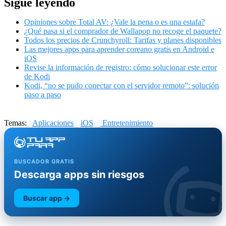
Sigue leyendo
Opiniones sobre Total AV: ¿Vale la pena o es una estafa?
¿Qué pasa si el comprador de Wallapop no recoge el paquete?
Todos los precios de Crunchyroll: Tarifas y planes disponibles
Las mejores apps para aprender coreano gratis en Android e
iOS
Revise la información de registro: cómo solucionar este error
de Kodi
Kodi, “no se pudo conectar con el servidor remoto”: solución
paso a paso
Temas:
Aplicaciones
iOS
Entretenimiento
BUSCADOR GRATIS
Descarga apps sin riesgos
Buscar app →