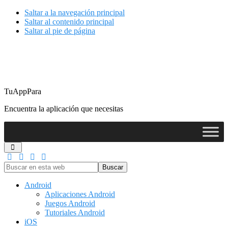
Saltar a la navegación principal
Saltar al contenido principal
Saltar al pie de página
TuAppPara
Encuentra la aplicación que necesitas
Buscar
en
esta
Android
web
Aplicaciones Android
Juegos Android
Tutoriales Android
iOS