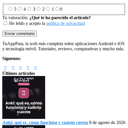
5
4
3
2
1
0
Tu valoración:
¿Qué te ha parecido el artículo?
He leído y acepto la
política de privacidad
Footer
TuAppPara, la web más completa sobre aplicaciones Android e iOS
y tecnología móvil. Tutoriales, reviews, comparativas y mucho más.
Síguenos:
Últimos artículos
Anki: qué es, cómo funciona y cuánto cuesta
8 de agosto de 2026