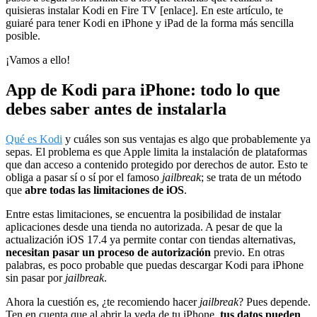
quisieras instalar Kodi en Fire TV [enlace]. En este artículo, te
guiaré para tener Kodi en iPhone y iPad de la forma más sencilla
posible.
¡Vamos a ello!
App de Kodi para iPhone: todo lo que
debes saber antes de instalarla
Qué es Kodi
y cuáles son sus ventajas es algo que probablemente ya
sepas. El problema es que Apple limita la instalación de plataformas
que dan acceso a contenido protegido por derechos de autor. Esto te
obliga a pasar sí o sí por el famoso
jailbreak
; se trata de un método
que
abre todas las limitaciones de iOS
.
Entre estas limitaciones, se encuentra la posibilidad de instalar
aplicaciones desde una tienda no autorizada. A pesar de que la
actualización iOS 17.4 ya permite contar con tiendas alternativas,
necesitan pasar un proceso de autorización
previo. En otras
palabras, es poco probable que puedas descargar Kodi para iPhone
sin pasar por
jailbreak
.
Ahora la cuestión es, ¿te recomiendo hacer
jailbreak
? Pues depende.
Ten en cuenta que al abrir la veda de tu iPhone,
tus datos pueden