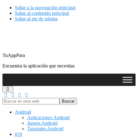
Saltar a la navegación principal
Saltar al contenido principal
Saltar al pie de página
TuAppPara
Encuentra la aplicación que necesitas
Buscar
en
esta
Android
web
Aplicaciones Android
Juegos Android
Tutoriales Android
iOS