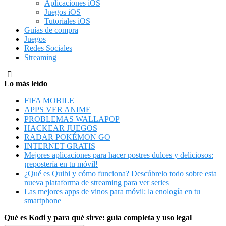
Aplicaciones iOS
Juegos iOS
Tutoriales iOS
Guías de compra
Juegos
Redes Sociales
Streaming
Lo más leído
FIFA MOBILE
APPS VER ANIME
PROBLEMAS WALLAPOP
HACKEAR JUEGOS
RADAR POKÉMON GO
INTERNET GRATIS
Mejores aplicaciones para hacer postres dulces y deliciosos:
¡repostería en tu móvil!
¿Qué es Quibi y cómo funciona? Descúbrelo todo sobre esta
nueva plataforma de streaming para ver series
Las mejores apps de vinos para móvil: la enología en tu
smartphone
Qué es Kodi y para qué sirve: guía completa y uso legal