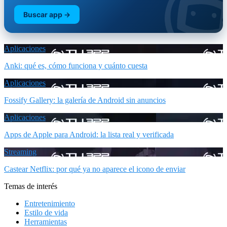
Buscar app →
Aplicaciones
Anki: qué es, cómo funciona y cuánto cuesta
Aplicaciones
Fossify Gallery: la galería de Android sin anuncios
Aplicaciones
Apps de Apple para Android: la lista real y verificada
Streaming
Castear Netflix: por qué ya no aparece el icono de enviar
Temas de interés
Entretenimiento
Estilo de vida
Herramientas