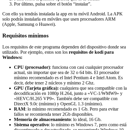
Por último, pulsa sobre el botón “instalar”.
Con ello ya tendrás instalada la app en tu móvil Android. La APK
solo podrás instalarla en móviles que usen procesadores ARM
(Apple, Samsung o Huawei).
Requisitos mínimos
Los requisitos de este programa dependen del dispositivo donde sea
utilizado. Por ejemplo,
estos son los
requisitos de kodi para
Windows:
CPU (procesador)
: funciona con casi cualquier procesador
actual, sin importar que sea de 32 o 64 bits. El procesador
mínimo recomendado es el Intel Pentium 4 e Intel Atom. Es
decir, debe tener 2 núcleos y mínimo 2 Ghz.
GPU (Tarjeta gráfica):
cualquiera que sea compatible con la
decodificación en 1080p H.264, junto a «VC-1/WMW9» y
«HEVC/H.265 VP9». También debe ser compatible con
DirectX 9.0c (mínimo) y OpenGL 1.3 (mínimo).
RAM
: lo mínimo recomendado es 1 Gb. Pero para evitar
fallos se recomienda tener 2Gb disponibles.
Memoria de almacenamiento
: lo ideal, 16 Gb.
Sistema operativo
: lo mínimo es Windows 7, pero como está
discontinuado y desactualizado, se recomienda Windows 10.