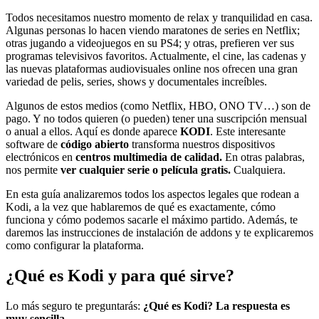
Todos necesitamos nuestro momento de relax y tranquilidad en casa.
Algunas personas lo hacen viendo maratones de series en Netflix;
otras jugando a videojuegos en su PS4; y otras, prefieren ver sus
programas televisivos favoritos. Actualmente, el cine, las cadenas y
las nuevas plataformas audiovisuales online nos ofrecen una gran
variedad de pelis, series, shows y documentales increíbles.
Algunos de estos medios (como Netflix, HBO, ONO TV…) son de
pago. Y no todos quieren (o pueden) tener una suscripción mensual
o anual a ellos. Aquí es donde aparece
KODI
. Este interesante
software de
código abierto
transforma nuestros dispositivos
electrónicos en
centros multimedia de calidad.
En otras palabras,
nos permite
ver cualquier serie o película gratis.
Cualquiera.
En esta guía analizaremos todos los aspectos legales que rodean a
Kodi, a la vez que hablaremos de qué es exactamente, cómo
funciona y cómo podemos sacarle el máximo partido. Además, te
daremos las instrucciones de instalación de addons y te explicaremos
como configurar la plataforma.
¿Qué es Kodi y para qué sirve?
Lo más seguro te preguntarás:
¿Qué es Kodi? La respuesta es
muy sencilla.