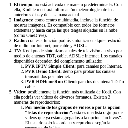
El tiempo
: no está activada de manera predeterminada. Con
ella, Kodi te mostrará información meteorológica de los
anteriores días y de la semana actual.
Imágenes:
como centro multimedia, incluye la función de
mostrar imágenes. Es compatible con todos los formatos
existentes y hasta carga las que tengas alojadas en la nube
(como OneDrive).
Radio:
con esta función podrás sintonizar cualquier estación
de radio por Internet, por cable y ADSL.
TV:
Kodi puede sintonizar canales de televisión en vivo por
medio de antenas TDT, cable, ADSL e Internet. Los canales
disponibles dependen del complemento utilizado:
PVR IPTV Simple Client:
para canales por Internet.
PVR Demo Client:
demo para probar los canales
transmitidos por Internet.
PVR HDHomeRun Client
: para los de antena TDT o
cable.
Vídeo:
posiblemente la función más utilizada de Kodi. Con
ella podrás ver vídeos de diversos formatos. Existen 3
maneras de reproducirlos:
Por medio de los grupos de vídeos o por la opción
“listas de reproducción”
: esta es una lista o grupo de
vídeos que ya están agregados a la opción “archivos”.
El usuario solo los ordena y reproduce según la
secuencia de la lista.