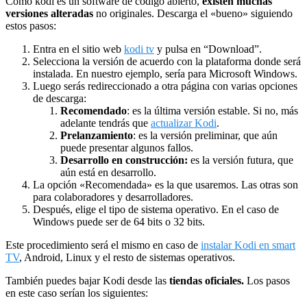
Como kodi es un software de código abierto,
existen muchas
versiones alteradas
no originales. Descarga el «bueno» siguiendo
estos pasos:
Entra en el sitio web
kodi tv
y pulsa en “Download”.
Selecciona la versión de acuerdo con la plataforma donde será
instalada. En nuestro ejemplo, sería para Microsoft Windows.
Luego serás redireccionado a otra página con varias opciones
de descarga:
Recomendado
: es la última versión estable. Si no, más
adelante tendrás que
actualizar Kodi
.
Prelanzamiento
: es la versión preliminar, que aún
puede presentar algunos fallos.
Desarrollo en construcción:
es la versión futura, que
aún está en desarrollo.
La opción «Recomendada» es la que usaremos. Las otras son
para colaboradores y desarrolladores.
Después, elige el tipo de sistema operativo. En el caso de
Windows puede ser de 64 bits o 32 bits.
Este procedimiento será el mismo en caso de
instalar Kodi en smart
TV
, Android, Linux y el resto de sistemas operativos.
También puedes bajar Kodi desde las
tiendas oficiales.
Los pasos
en este caso serían los siguientes: