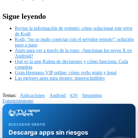
Sigue leyendo
Revise la información de registro: cómo solucionar este error
de Kodi
Kodi, “no se pudo conectar con el servidor remoto”: solución
paso a paso
Apps para ver a través de la ropa: ¿funcionan los rayos X en
Android?
Qué es la app Ruleta de decisiones y cómo funciona: Guía
completa
Gran Hermano VIP online: cómo verlo gratis y legal
Las mejores apps para drones: imprescindibles
Temas:
Aplicaciones
Android
iOS
Streaming
Entretenimiento
BUSCADOR GRATIS
Descarga apps sin riesgos