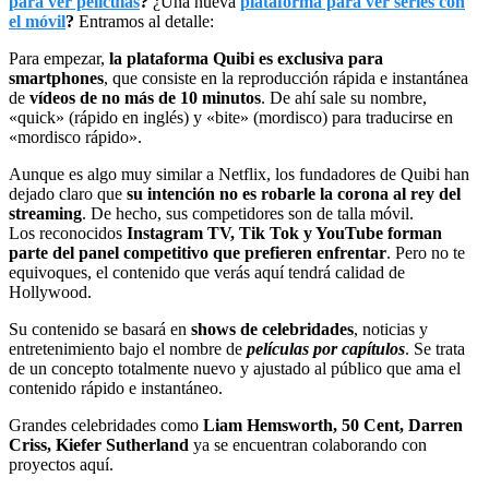
para ver películas
?
¿Una nueva
plataforma para ver series con
el móvil
?
Entramos al detalle:
Para empezar,
la plataforma Quibi es exclusiva para
smartphones
, que consiste en la reproducción rápida e instantánea
de
vídeos de no más de 10 minutos
. De ahí sale su nombre,
«quick» (rápido en inglés) y «bite» (mordisco) para traducirse en
«mordisco rápido».
Aunque es algo muy similar a Netflix, los fundadores de Quibi han
dejado claro que
su intención no es robarle la corona al rey del
streaming
. De hecho, sus competidores son de talla móvil.
Los reconocidos
Instagram TV, Tik Tok y YouTube forman
parte del panel competitivo que prefieren enfrentar
. Pero no te
equivoques, el contenido que verás aquí tendrá calidad de
Hollywood.
Su contenido se basará en
shows de celebridades
, noticias y
entretenimiento bajo el nombre de
películas por capítulos
. Se trata
de un concepto totalmente nuevo y ajustado al público que ama el
contenido rápido e instantáneo.
Grandes celebridades como
Liam Hemsworth, 50 Cent, Darren
Criss, Kiefer Sutherland
ya se encuentran colaborando con
proyectos aquí.