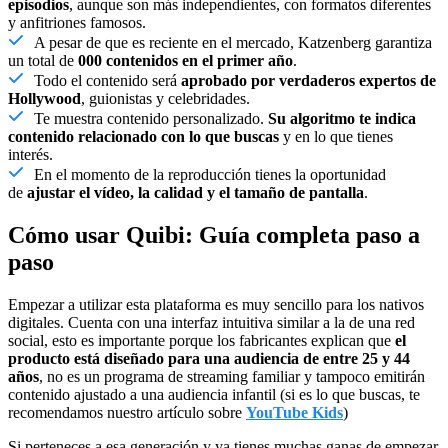
episodios
, aunque son más independientes, con formatos diferentes
y anfitriones famosos.
A pesar de que es reciente en el mercado, Katzenberg garantiza
un total de
000 contenidos en el primer año
.
Todo el contenido será
aprobado por verdaderos expertos de
Hollywood
, guionistas y celebridades.
Te muestra contenido personalizado.
Su algoritmo te indica
contenido relacionado con lo que buscas
y en lo que tienes
interés.
En el momento de la reproducción tienes la oportunidad
de
ajustar el vídeo, la calidad y el tamaño de pantalla
.
Cómo usar Quibi: Guía completa paso a
paso
Empezar a utilizar esta plataforma es muy sencillo para los nativos
digitales. Cuenta con una interfaz intuitiva similar a la de una red
social, esto es importante porque los fabricantes explican que
el
producto está diseñado para una audiencia de entre 25 y 44
años
, no es un programa de streaming familiar y tampoco emitirán
contenido ajustado a una audiencia infantil (si es lo que buscas, te
recomendamos nuestro artículo sobre
YouTube Kids
)
Si perteneces a esa generación y ya tienes muchas ganas de empezar