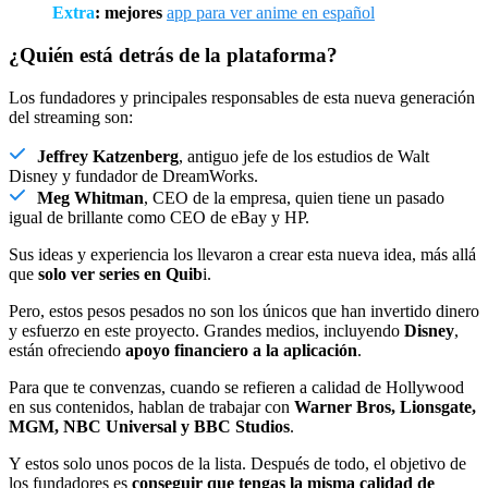
Extra
: mejores
app para ver anime en español
¿Quién está detrás de la plataforma?
Los fundadores y principales responsables de esta nueva generación
del streaming son:
Jeffrey Katzenberg
, antiguo jefe de los estudios de Walt
Disney y fundador de DreamWorks.
Meg Whitman
, CEO de la empresa, quien tiene un pasado
igual de brillante como CEO de eBay y HP.
Sus ideas y experiencia los llevaron a crear esta nueva idea, más allá
que
solo ver series en Quib
i.
Pero, estos pesos pesados no son los únicos que han invertido dinero
y esfuerzo en este proyecto. Grandes medios, incluyendo
Disney
,
están ofreciendo
apoyo financiero a la aplicación
.
Para que te convenzas, cuando se refieren a calidad de Hollywood
en sus contenidos, hablan de trabajar con
Warner Bros, Lionsgate,
MGM, NBC Universal y BBC Studios
.
Y estos solo unos pocos de la lista. Después de todo, el objetivo de
los fundadores es
conseguir que tengas la misma calidad de