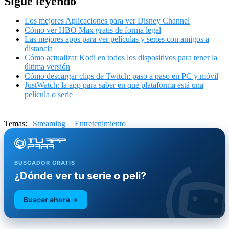
Sigue leyendo
Los mejores Aplicaciones para ver Disney Channel
Cómo ver HBO Max gratis de forma legal
Las mejores apps para ver películas y series con amigos a
distancia
Cómo actualizar Kodi en todos los dispositivos para tener la
última versión
Cómo descargar clips de Twitch: paso a paso en PC y móvil
JustWatch: la app para saber en qué plataforma está una
película o serie
Temas:
Streaming
Entretenimiento
BUSCADOR GRATIS
¿Dónde ver tu serie o peli?
Buscar ahora →