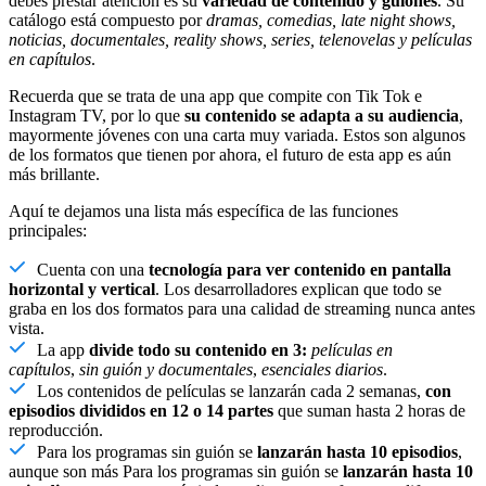
debes prestar atención es su
variedad de contenido y guiones
. Su
catálogo está compuesto por
dramas, comedias, late night shows,
noticias, documentales, reality shows, series, telenovelas y películas
en capítulos
.
Recuerda que se trata de una app que compite con Tik Tok e
Instagram TV, por lo que
su contenido se adapta a su audiencia
,
mayormente jóvenes con una carta muy variada. Estos son algunos
de los formatos que tienen por ahora, el futuro de esta app es aún
más brillante.
Aquí te dejamos una lista más específica de las funciones
principales:
Cuenta con una
tecnología para ver contenido en pantalla
horizontal y vertical
. Los desarrolladores explican que todo se
graba en los dos formatos para una calidad de streaming nunca antes
vista.
La app
divide todo su contenido en 3:
películas en
capítulos
,
sin guión y documentales
,
esenciales diarios
.
Los contenidos de películas se lanzarán cada 2 semanas,
con
episodios divididos en 12 o 14 partes
que suman hasta 2 horas de
reproducción.
Para los programas sin guión se
lanzarán hasta 10 episodios
,
aunque son más Para los programas sin guión se
lanzarán hasta 10