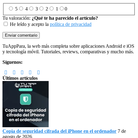
5
4
3
2
1
0
Tu valoración:
¿Qué te ha parecido el artículo?
He leído y acepto la
política de privacidad
Footer
TuAppPara, la web más completa sobre aplicaciones Android e iOS
y tecnología móvil. Tutoriales, reviews, comparativas y mucho más.
Síguenos:
Últimos artículos
Copia de seguridad cifrada del iPhone en el ordenador
7 de
agosto de 2026