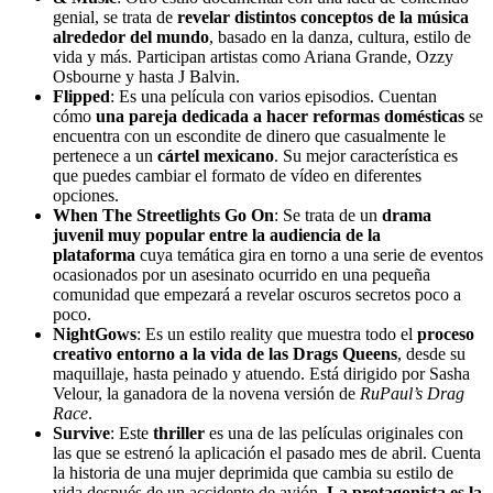
genial, se trata de
revelar distintos conceptos de la música
alrededor del mundo
, basado en la danza, cultura, estilo de
vida y más. Participan artistas como Ariana Grande, Ozzy
Osbourne y hasta J Balvin.
Flipped
: Es una película con varios episodios. Cuentan
cómo
una pareja dedicada a hacer reformas domésticas
se
encuentra con un escondite de dinero que casualmente le
pertenece a un
cártel mexicano
. Su mejor característica es
que puedes cambiar el formato de vídeo en diferentes
opciones.
When The Streetlights Go On
: Se trata de un
drama
juvenil muy popular entre la audiencia de la
plataforma
cuya temática gira en torno a una serie de eventos
ocasionados por un asesinato ocurrido en una pequeña
comunidad que empezará a revelar oscuros secretos poco a
poco.
NightGows
: Es un estilo reality que muestra todo el
proceso
creativo entorno a la vida de las Drags Queens
, desde su
maquillaje, hasta peinado y atuendo. Está dirigido por Sasha
Velour, la ganadora de la novena versión de
RuPaul’s Drag
Race
.
Survive
: Este
thriller
es una de las películas originales con
las que se estrenó la aplicación el pasado mes de abril. Cuenta
la historia de una mujer deprimida que cambia su estilo de
vida después de un accidente de avión.
La protagonista es la