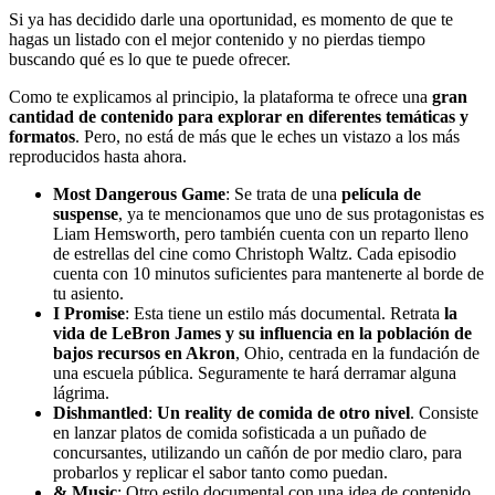
Si ya has decidido darle una oportunidad, es momento de que te
hagas un listado con el mejor contenido y no pierdas tiempo
buscando qué es lo que te puede ofrecer.
Como te explicamos al principio, la plataforma te ofrece una
gran
cantidad de contenido para explorar en diferentes temáticas y
formatos
. Pero, no está de más que le eches un vistazo a los más
reproducidos hasta ahora.
Most Dangerous Game
: Se trata de una
película de
suspense
, ya te mencionamos que uno de sus protagonistas es
Liam Hemsworth, pero también cuenta con un reparto lleno
de estrellas del cine como Christoph Waltz. Cada episodio
cuenta con 10 minutos suficientes para mantenerte al borde de
tu asiento.
I Promise
: Esta tiene un estilo más documental. Retrata
la
vida de LeBron James y su influencia en la población de
bajos recursos en Akron
, Ohio, centrada en la fundación de
una escuela pública. Seguramente te hará derramar alguna
lágrima.
Dishmantled
:
Un reality de comida de otro nivel
. Consiste
en lanzar platos de comida sofisticada a un puñado de
concursantes, utilizando un cañón de por medio claro, para
probarlos y replicar el sabor tanto como puedan.
& Music
: Otro estilo documental con una idea de contenido