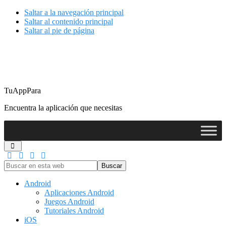
Saltar a la navegación principal
Saltar al contenido principal
Saltar al pie de página
TuAppPara
Encuentra la aplicación que necesitas
Buscar
en
esta
Android
web
Aplicaciones Android
Juegos Android
Tutoriales Android
iOS