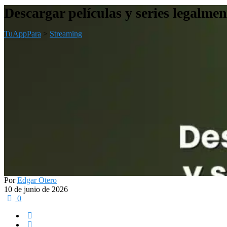
Descargar películas y series legalmen
TuAppPara
>
Streaming
Por
Edgar Otero
10 de junio de 2026
0