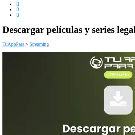
Descargar películas y series leg
TuAppPara
>
Streaming