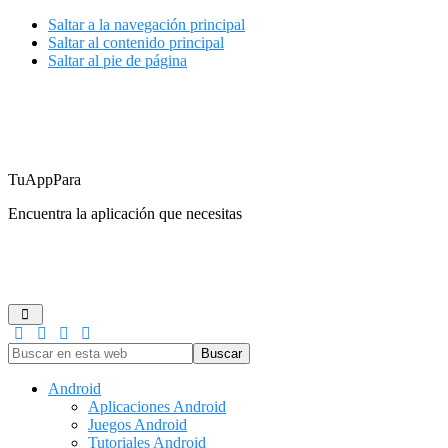
Saltar a la navegación principal
Saltar al contenido principal
Saltar al pie de página
TuAppPara
Encuentra la aplicación que necesitas
ANDROID
IOS
GUÍAS DE COMPRA
JUEGOS
REDES
Buscar
en
esta
Android
web
Aplicaciones Android
Juegos Android
Tutoriales Android