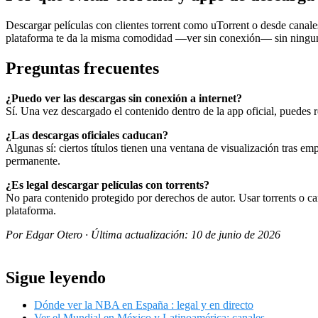
Descargar películas con clientes torrent como uTorrent o desde canales
plataforma te da la misma comodidad —ver sin conexión— sin ninguno
Preguntas frecuentes
¿Puedo ver las descargas sin conexión a internet?
Sí. Una vez descargado el contenido dentro de la app oficial, puedes r
¿Las descargas oficiales caducan?
Algunas sí: ciertos títulos tienen una ventana de visualización tras em
permanente.
¿Es legal descargar películas con torrents?
No para contenido protegido por derechos de autor. Usar torrents o can
plataforma.
Por Edgar Otero · Última actualización: 10 de junio de 2026
Sigue leyendo
Dónde ver la NBA en España : legal y en directo
Ver el Mundial en México y Latinoamérica: canales