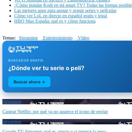
¿Cómo instalar Kodi en mi smart TV? Todas las formas posible
Las mejores apps para anotar y seguir series y películas
Cómo ver LoL en directo en español gratis y legal
HBO Max España: qué es y cómo funciona
Temas:
Streaming
Entretenimiento
Vídeo
BUSCADOR GRATIS
¿Dónde ver tu serie o peli?
Buscar ahora →
Streaming
Castear Netflix: por qué ya no aparece el icono de enviar
Streaming
Google TV Streamer: qué es, precio y si merece la pena