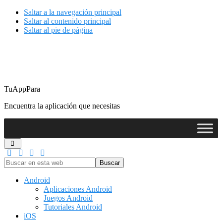
Saltar a la navegación principal
Saltar al contenido principal
Saltar al pie de página
TuAppPara
Encuentra la aplicación que necesitas
Buscar
en
esta
Android
web
Aplicaciones Android
Juegos Android
Tutoriales Android
iOS