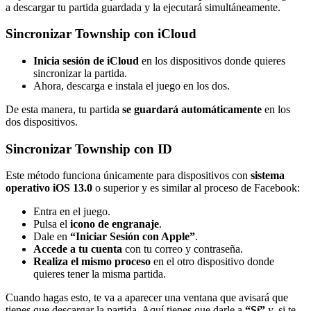
a descargar tu partida guardada y la ejecutará simultáneamente.
Sincronizar Township con iCloud
Inicia sesión de iCloud
en los dispositivos donde quieres
sincronizar la partida.
Ahora, descarga e instala el juego en los dos.
De esta manera, tu partida
se guardará automáticamente
en los
dos dispositivos.
Sincronizar Township con ID
Este método funciona únicamente para dispositivos con
sistema
operativo iOS 13.0
o superior y es similar al proceso de Facebook:
Entra en el juego.
Pulsa el
icono de engranaje
.
Dale en
“Iniciar Sesión con Apple”
.
Accede a tu cuenta
con tu correo y contraseña.
Realiza el mismo proceso
en el otro dispositivo donde
quieres tener la misma partida.
Cuando hagas esto, te va a aparecer una ventana que avisará que
tienes que descargar la partida. Aquí tienes que darle a
“Sí”
y, si te