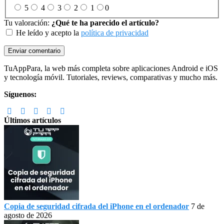
5
4
3
2
1
0
Tu valoración:
¿Qué te ha parecido el artículo?
He leído y acepto la
política de privacidad
Footer
TuAppPara, la web más completa sobre aplicaciones Android e iOS
y tecnología móvil. Tutoriales, reviews, comparativas y mucho más.
Síguenos:
Últimos artículos
Copia de seguridad cifrada del iPhone en el ordenador
7 de
agosto de 2026