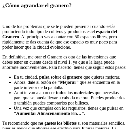
¿Cómo agrandar el granero?
Uno de los problemas que se te pueden presentar cuando estás
produciendo todo tipo de cultivos y productos es
el espacio del
Granero
. Al principio vas a contar con 50 espacios libres, pero
rápidamente te das cuenta de que ese espacio es muy poco para
poder hacer que la ciudad evolucione.
En definitiva, mejorar el Granero es otra de las inversiones que
debes tener en cuenta desde el nivel 1, ya que a la larga puede
ahorrarte inconvenientes. Para hacerlo, tienes que seguir estos pasos:
En tu ciudad,
pulsa sobre el granero
que quieres mejorar.
Ahora, dale al botón de
“Mejorar”
que se encuentra en la
parte inferior de la pantalla.
Aquí te van a aparecer
todos los materiales
que necesitas
para que se pueda llevar a cabo la mejora. Puedes producirlos
o también puedes comprarlos por billetes.
Una vez que cumplas con los requisitos, tienes que pulsar en
“Aumentar Almacenamiento En…”
.
Te recomiendo que
no gastes los billetes
si son materiales sencillos,
pues es mejor que ahorres ese efectivo para futuras mejoras. La