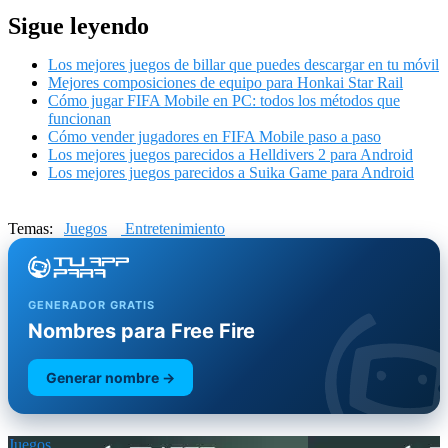
Sigue leyendo
Los mejores juegos de billar que puedes descargar en tu móvil
Mejores composiciones de equipo para Honkai Star Rail
Cómo jugar FIFA Mobile en PC: todos los métodos que
funcionan
Cómo vender jugadores en FIFA Mobile paso a paso
Los mejores juegos parecidos a Helldivers 2 para Android
Los mejores juegos parecidos a Suika Game para Android
Temas:
Juegos
Entretenimiento
GENERADOR GRATIS
Nombres para Free Fire
Generar nombre →
Juegos