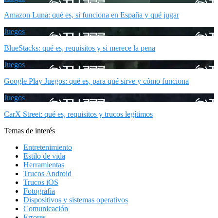
Amazon Luna: qué es, si funciona en España y qué jugar
Juegos
BlueStacks: qué es, requisitos y si merece la pena
Juegos
Google Play Juegos: qué es, para qué sirve y cómo funciona
Juegos
CarX Street: qué es, requisitos y trucos legítimos
Temas de interés
Entretenimiento
Estilo de vida
Herramientas
Trucos Android
Trucos iOS
Fotografía
Dispositivos y sistemas operativos
Comunicación
Errores