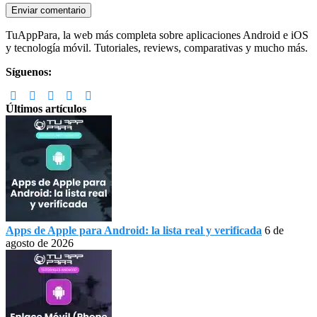
Footer
TuAppPara, la web más completa sobre aplicaciones Android e iOS
y tecnología móvil. Tutoriales, reviews, comparativas y mucho más.
Síguenos:
Últimos artículos
Apps de Apple para Android: la lista real y verificada
6 de
agosto de 2026