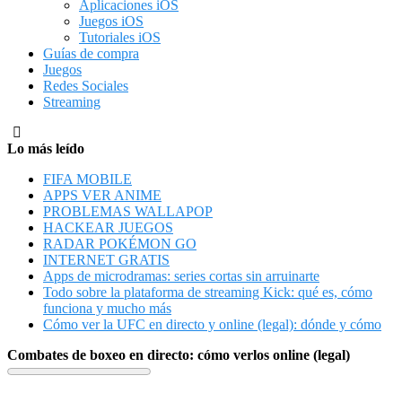
Aplicaciones iOS
Juegos iOS
Tutoriales iOS
Guías de compra
Juegos
Redes Sociales
Streaming
Lo más leído
FIFA MOBILE
APPS VER ANIME
PROBLEMAS WALLAPOP
HACKEAR JUEGOS
RADAR POKÉMON GO
INTERNET GRATIS
Apps de microdramas: series cortas sin arruinarte
Todo sobre la plataforma de streaming Kick: qué es, cómo
funciona y mucho más
Cómo ver la UFC en directo y online (legal): dónde y cómo
Combates de boxeo en directo: cómo verlos online (legal)