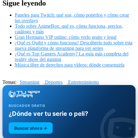
Sigue leyendo
Paneles para Twitch: qué son, cómo ponerlos y cómo crear
tus overlays
Todo sobre AnimeBox: qué es, cómo funciona, precios,
catálogo y más
Gran Hermano VIP online: cómo verlo gratis y legal
¿Qué es Quibi y cómo funciona? Descúbrelo todo sobre esta
nueva plataforma de streaming para ver series
¿Qué es Top Gamers Academy? La guía más completa del
reality show del gaming
Música libre de derechos para vídeos: dónde conseguirla
Temas:
Streaming
Deportes
Entretenimiento
BUSCADOR GRATIS
¿Dónde ver tu serie o peli?
Buscar ahora →