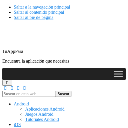
Saltar a la navegación principal
Saltar al contenido principal
Saltar al pie de página
TuAppPara
Encuentra la aplicación que necesitas
Buscar
en
esta
Android
web
Aplicaciones Android
Juegos Android
Tutoriales Android
iOS