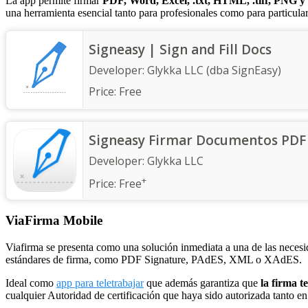
La app permite firmar
PDF, Word, Excel, .txt, HTML, .tiff, PNG 
una herramienta esencial tanto para profesionales como para particular
Signeasy | Sign and Fill Docs
Developer:
Glykka LLC (dba SignEasy)
Price:
Free
Signeasy Firmar Documentos PDF
Developer:
Glykka LLC
+
Price:
Free
ViaFirma Mobile
Viafirma se presenta como una solución inmediata a una de las necesi
estándares de firma, como PDF Signature, PAdES, XML o XAdES.
Ideal como
app para teletrabajar
que además garantiza que
la firma t
cualquier Autoridad de certificación que haya sido autorizada tanto 