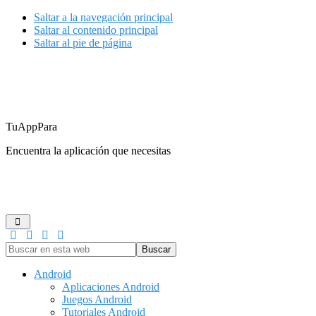
Saltar a la navegación principal
Saltar al contenido principal
Saltar al pie de página
TuAppPara
Encuentra la aplicación que necesitas
ANDROID
IOS
GUÍAS DE COMPRA
JUEGOS
REDES
Buscar
en
esta
Android
web
Aplicaciones Android
Juegos Android
Tutoriales Android