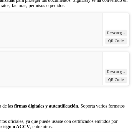
vanzadas para proteger tus documentos. SignEasy se ha convertido en
ratos, facturas, permisos o pedidos.
Descargar
QR-Code
Descargar
QR-Code
a de las
firmas digitales y autentificación.
Soporta varios formatos
os oficiales, ya que puede usarse con certificados emitidos por
risign o ACCV
, entre otras.