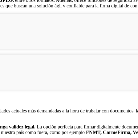
y JPEG,
entre otros formatos. Además, ofrece funciones de seguridad a
es que buscan una solución ágil y confiable para la firma digital de cont
dades actuales más demandadas a la hora de trabajar con documentos, l
enga validez legal.
La opción perfecta para firmar digitalmente document
en nuestro país como fuera, como por ejemplo
FNMT, CarmeFirma, Ve