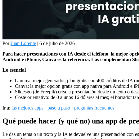
Por
Juan Lorente
| 6 de julio de 2026
Para hacer presentaciones con IA desde el teléfono, la mejor op
Android e iPhone, Canva es la referencia. Las complementan Sli
Lo esencial
Gamma: mejor generador, plan gratis con 400 créditos de IA 
Canva: la mejor opción gratis con app nativa para Android e i
Slidesgo (de Freepik) crea la presentación desde un texto o des
Coste orientativo: de 0 a unos 16 dólares al mes; el borrador t
Ir a:
las mejores apps
·
paso a paso
·
preguntas frecuentes
Qué puede hacer (y qué no) una app de pre
Le das un tema o un texto y la IA te devuelve una presentación con est