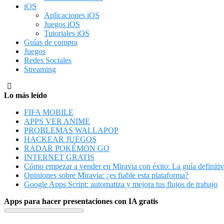
iOS
Aplicaciones iOS
Juegos iOS
Tutoriales iOS
Guías de compra
Juegos
Redes Sociales
Streaming
Lo más leído
FIFA MOBILE
APPS VER ANIME
PROBLEMAS WALLAPOP
HACKEAR JUEGOS
RADAR POKÉMON GO
INTERNET GRATIS
Cómo empezar a vender en Miravia con éxito: La guía definiti
Opiniones sobre Miravia: ¿es fiable esta plataforma?
Google Apps Script: automatiza y mejora tus flujos de trabajo
Apps para hacer presentaciones con IA gratis