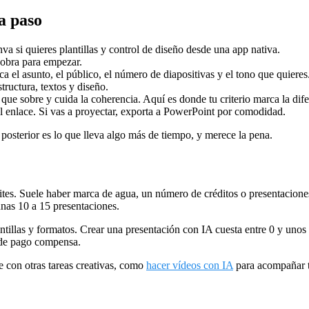
a paso
a si quieres plantillas y control de diseño desde una app nativa.
 sobra para empezar.
a el asunto, el público, el número de diapositivas y el tono que quieres
tructura, textos y diseño.
que sobre y cuida la coherencia. Aquí es donde tu criterio marca la dife
enlace. Si vas a proyectar, exporta a PowerPoint por comodidad.
 posterior es lo que lleva algo más de tiempo, y merece la pena.
ímites. Suele haber marca de agua, un número de créditos o presentacio
unas 10 a 15 presentaciones.
ntillas y formatos. Crear una presentación con IA cuesta entre 0 y unos 
 de pago compensa.
e con otras tareas creativas, como
hacer vídeos con IA
para acompañar t