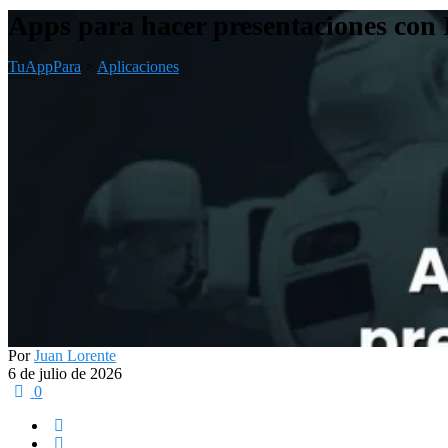
Apps para hacer presentaciones con 
TuAppPara
>
Aplicaciones
Por
Juan Lorente
6 de julio de 2026
0