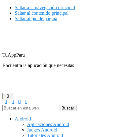
Saltar a la navegación principal
Saltar al contenido principal
Saltar al pie de página
TuAppPara
Encuentra la aplicación que necesitas
ANDROID
IOS
GUÍAS DE COMPRA
JUEGOS
REDES
Buscar
en
esta
Android
web
Aplicaciones Android
Juegos Android
Tutoriales Android