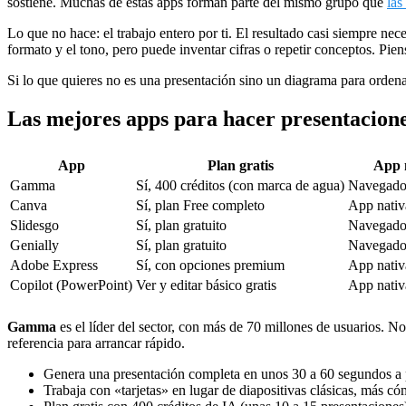
sostiene. Muchas de estas apps forman parte del mismo grupo que
las
Lo que no hace: el trabajo entero por ti. El resultado casi siempre ne
formato y el tono, pero puede inventar cifras o repetir conceptos. Pie
Si lo que quieres no es una presentación sino un diagrama para ordena
Las mejores apps para hacer presentacione
App
Plan gratis
App 
Gamma
Sí, 400 créditos (con marca de agua)
Navegado
Canva
Sí, plan Free completo
App nativ
Slidesgo
Sí, plan gratuito
Navegador
Genially
Sí, plan gratuito
Navegado
Adobe Express
Sí, con opciones premium
App nativ
Copilot (PowerPoint)
Ver y editar básico gratis
App nativa
Gamma
es el líder del sector, con más de 70 millones de usuarios. N
referencia para arrancar rápido.
Genera una presentación completa en unos 30 a 60 segundos a p
Trabaja con «tarjetas» en lugar de diapositivas clásicas, más c