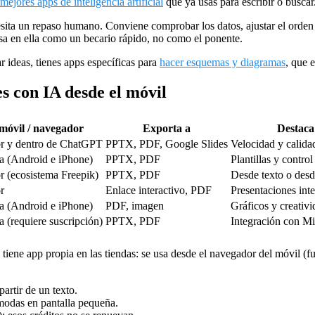
 mejores apps de inteligencia artificial
que ya usas para escribir o buscar
cesita un repaso humano. Conviene comprobar los datos, ajustar el orden 
nsa en ella como un becario rápido, no como el ponente.
r ideas, tienes apps específicas para
hacer esquemas y diagramas
, que e
s con IA desde el móvil
móvil / navegador
Exporta a
Destaca
r y dentro de ChatGPT
PPTX, PDF, Google Slides
Velocidad y calida
a (Android e iPhone)
PPTX, PDF
Plantillas y contro
 (ecosistema Freepik)
PPTX, PDF
Desde texto o des
r
Enlace interactivo, PDF
Presentaciones inte
a (Android e iPhone)
PDF, imagen
Gráficos y creativi
 (requiere suscripción)
PPTX, PDF
Integración con Mi
o tiene app propia en las tiendas: se usa desde el navegador del móvil 
artir de un texto.
ómodas en pantalla pequeña.