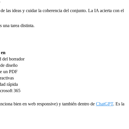
.
de las ideas y cuidar la coherencia del conjunto. La IA acierta con el
s una tarea distinta.
 en
d del borrador
l de diseño
de un PDF
ractivas
dad rápida
crosoft 365
(funciona bien en web responsive) y también dentro de
ChatGPT
. Es la