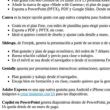
Plan gratis con 400 créditos de IA (unas 10 a 15 presentaciones
Añade la marca de agua «Made with Gamma»; el plan de pago la
Exporta a PowerPoint (PPTX), PDF y Google Slides. Desde mar
Canva
es la mejor opción gratis con app nativa completa para Android
Gratis en el plan Free, con miles de plantillas para elegir punto 
Exporta a PDF y PPTX sin coste.
Ideal si quieres control de diseño y ajustar cada detalle a mano.
Slidesgo
, de Freepik, genera la presentación a partir de un texto o d
Plan gratuito y plan de pago económico, del orden de 7 dólares
Buena relación calidad y precio para clase o trabajos.
En el móvil se usa desde el navegador o desde el ecosistema Fr
Genially
apuesta por presentaciones interactivas: animaciones, quizze
Plan gratuito y trabajo desde el navegador.
Encaja bien en formación y en clase, cuando quieres que la gent
Adobe Express
es una app nativa gratuita para Android e iPhone con
imágenes o
crear imágenes con IA
para tus diapositivas.
Copilot en PowerPoint
genera diapositivas dentro de PowerPoint, per
IA queda detrás de un muro de pago.