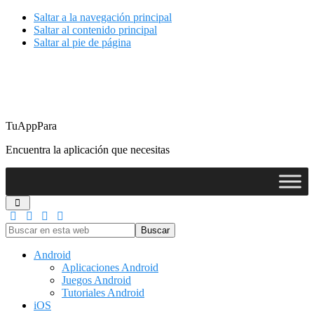
Saltar a la navegación principal
Saltar al contenido principal
Saltar al pie de página
TuAppPara
Encuentra la aplicación que necesitas
Buscar
en
esta
Android
web
Aplicaciones Android
Juegos Android
Tutoriales Android
iOS