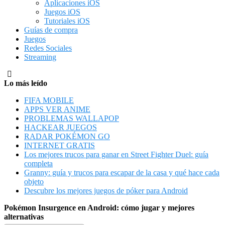
Aplicaciones iOS
Juegos iOS
Tutoriales iOS
Guías de compra
Juegos
Redes Sociales
Streaming
Lo más leído
FIFA MOBILE
APPS VER ANIME
PROBLEMAS WALLAPOP
HACKEAR JUEGOS
RADAR POKÉMON GO
INTERNET GRATIS
Los mejores trucos para ganar en Street Fighter Duel: guía
completa
Granny: guía y trucos para escapar de la casa y qué hace cada
objeto
Descubre los mejores juegos de póker para Android
Pokémon Insurgence en Android: cómo jugar y mejores
alternativas