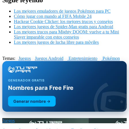
Los mejores emuladores de juegos Pokémon para PC
Cómo jugar con mando al FIFA Mobile 24
Hackear Cookie Clicker: los mejores trucos y consejos
Los mejores juegos de Spider-Man gratis para Android
Los mejores trucos para Mighty DOOM: vuelve a tu Mini
Slayer imparable con estos consejos
Los mejores juegos de lucha libre para móviles
Temas:
Juegos
Juegos Android
Entretenimiento
Pokémon
GENERADOR GRATIS
Nombres para Free Fire
Generar nombre →
Juegos