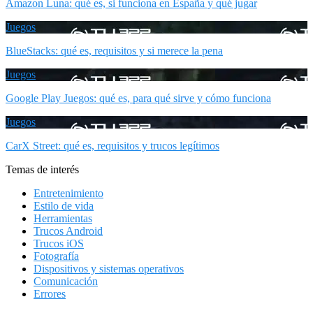
Amazon Luna: qué es, si funciona en España y qué jugar
Juegos
BlueStacks: qué es, requisitos y si merece la pena
Juegos
Google Play Juegos: qué es, para qué sirve y cómo funciona
Juegos
CarX Street: qué es, requisitos y trucos legítimos
Temas de interés
Entretenimiento
Estilo de vida
Herramientas
Trucos Android
Trucos iOS
Fotografía
Dispositivos y sistemas operativos
Comunicación
Errores