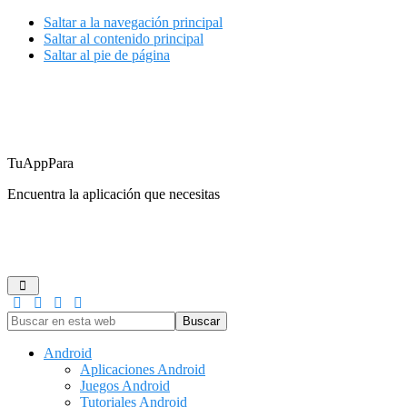
Saltar a la navegación principal
Saltar al contenido principal
Saltar al pie de página
TuAppPara
Encuentra la aplicación que necesitas
ANDROID
IOS
GUÍAS DE COMPRA
JUEGOS
REDES
Buscar
en
esta
Android
web
Aplicaciones Android
Juegos Android
Tutoriales Android