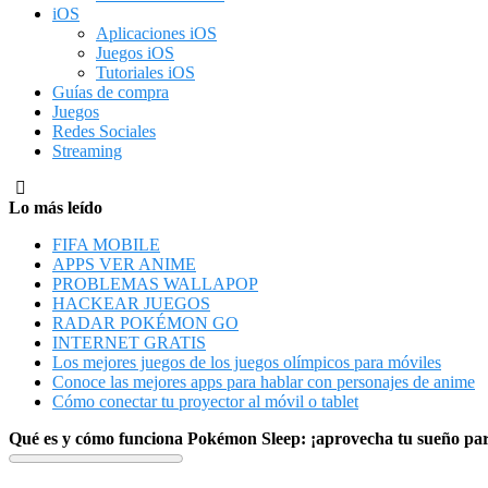
iOS
Aplicaciones iOS
Juegos iOS
Tutoriales iOS
Guías de compra
Juegos
Redes Sociales
Streaming
Lo más leído
FIFA MOBILE
APPS VER ANIME
PROBLEMAS WALLAPOP
HACKEAR JUEGOS
RADAR POKÉMON GO
INTERNET GRATIS
Los mejores juegos de los juegos olímpicos para móviles
Conoce las mejores apps para hablar con personajes de anime
Cómo conectar tu proyector al móvil o tablet
Qué es y cómo funciona Pokémon Sleep: ¡aprovecha tu sueño pa