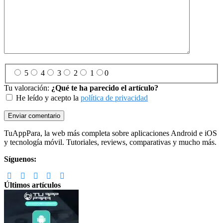
5
4
3
2
1
0
Tu valoración:
¿Qué te ha parecido el artículo?
He leído y acepto la
política de privacidad
Footer
TuAppPara, la web más completa sobre aplicaciones Android e iOS
y tecnología móvil. Tutoriales, reviews, comparativas y mucho más.
Síguenos:
Últimos artículos