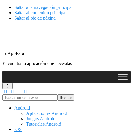
Saltar a la navegación principal
Saltar al contenido principal
Saltar al pie de página
TuAppPara
Encuentra la aplicación que necesitas
Buscar
en
esta
Android
web
Aplicaciones Android
Juegos Android
Tutoriales Android
iOS