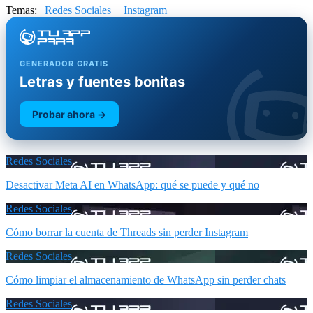
Temas:
Redes Sociales
Instagram
GENERADOR GRATIS
Letras y fuentes bonitas
Probar ahora →
Redes Sociales
Desactivar Meta AI en WhatsApp: qué se puede y qué no
Redes Sociales
Cómo borrar la cuenta de Threads sin perder Instagram
Redes Sociales
Cómo limpiar el almacenamiento de WhatsApp sin perder chats
Redes Sociales