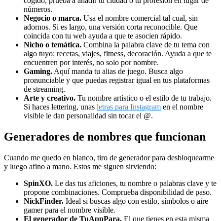
cogido, prueba a añadir tu ciudad o tu profesión en lugar de
números.
Negocio o marca.
Usa el nombre comercial tal cual, sin
adornos. Si es largo, una versión corta reconocible. Que
coincida con tu web ayuda a que te asocien rápido.
Nicho o temática.
Combina la palabra clave de tu tema con
algo tuyo: recetas, viajes, fitness, decoración. Ayuda a que te
encuentren por interés, no solo por nombre.
Gaming.
Aquí manda tu alias de juego. Busca algo
pronunciable y que puedas registrar igual en tus plataformas
de streaming.
Arte y creativo.
Tu nombre artístico o el estilo de tu trabajo.
Si haces lettering, unas
letras para Instagram
en el nombre
visible le dan personalidad sin tocar el @.
Generadores de nombres que funcionan
Cuando me quedo en blanco, tiro de generador para desbloquearme
y luego afino a mano. Estos me siguen sirviendo:
SpinXO.
Le das tus aficiones, tu nombre o palabras clave y te
propone combinaciones. Comprueba disponibilidad de paso.
NickFinder.
Ideal si buscas algo con estilo, símbolos o aire
gamer para el nombre visible.
El generador de TuAppPara.
El que tienes en esta misma