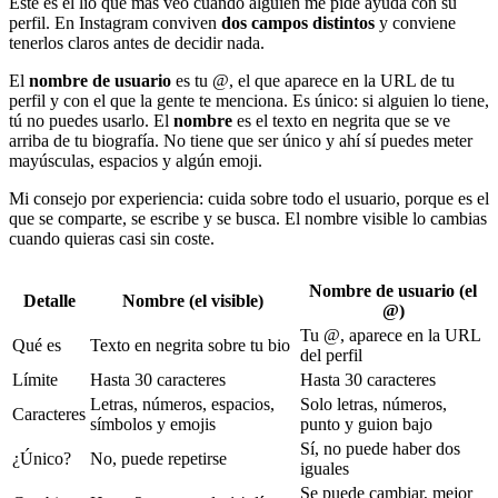
Este es el lío que más veo cuando alguien me pide ayuda con su
perfil. En Instagram conviven
dos campos distintos
y conviene
tenerlos claros antes de decidir nada.
El
nombre de usuario
es tu @, el que aparece en la URL de tu
perfil y con el que la gente te menciona. Es único: si alguien lo tiene,
tú no puedes usarlo. El
nombre
es el texto en negrita que se ve
arriba de tu biografía. No tiene que ser único y ahí sí puedes meter
mayúsculas, espacios y algún emoji.
Mi consejo por experiencia: cuida sobre todo el usuario, porque es el
que se comparte, se escribe y se busca. El nombre visible lo cambias
cuando quieras casi sin coste.
Nombre de usuario (el
Detalle
Nombre (el visible)
@)
Tu @, aparece en la URL
Qué es
Texto en negrita sobre tu bio
del perfil
Límite
Hasta 30 caracteres
Hasta 30 caracteres
Letras, números, espacios,
Solo letras, números,
Caracteres
símbolos y emojis
punto y guion bajo
Sí, no puede haber dos
¿Único?
No, puede repetirse
iguales
Se puede cambiar, mejor