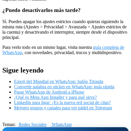
¿Puedo desactivarlos más tarde?
Sí. Puedes apagar los ajustes estrictos cuando quieras siguiendo la
misma ruta (Ajustes > Privacidad > Avanzada > Ajustes estrictos de
la cuenta) y desactivando el interruptor, siempre desde el dispositivo
principal.
Para verlo todo en un mismo lugar, visita nuestra
guía completa de
WhatsApp
, con novedades, privacidad, trucos y multidispositivo.
Sigue leyendo
Emoji del Mundial en WhatsApp: balón Trionda
Convertir palabra en sticker en WhatsApp: guía rápida
Pasar WhatsApp de Android a iPhone
¿Qué es Meta App Installer y para qué sirve?
LinkedIn para ligar: ¿Es la nueva red social de citas?
Mejores grupos y canales para ver pádel en Telegram
Temas:
Redes Sociales
WhatsApp