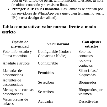
podrán ver tu foto de perfil, tu información, tu estado, tu hora
de última conexión y si estás en línea.
Proteger la IP en las llamadas.
Las llamadas se enrutan por
los servidores de WhatsApp para que quien te llama no vea tu
IP (a costa de algo de calidad).
Tabla comparativa: valor normal frente a modo
estricto
Opción de
Con ajustes
Valor normal
privacidad
estrictos
Foto, info, estado y
Configurable (Todos /
Solo tus
última conexión
Contactos / Nadie)
contactos
Solo tus
Añadirte a grupos
Configurable
contactos
Llamadas de
Silenciadas /
Permitidas
desconocidos
bloqueadas
Adjuntos de
Se reciben
Bloqueados
desconocidos
Mensajes de cuentas
Bloqueados por
Se reciben
desconocidas
volumen
Vistas previas de
Activadas
Desactivadas
enlaces