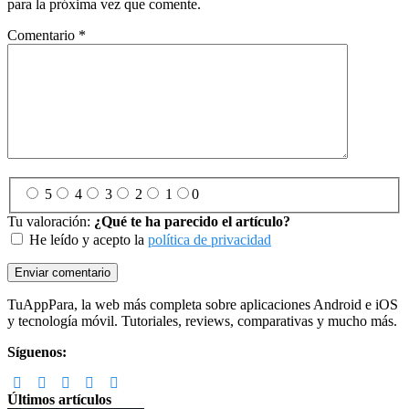
para la próxima vez que comente.
Comentario
*
5
4
3
2
1
0
Tu valoración:
¿Qué te ha parecido el artículo?
He leído y acepto la
política de privacidad
Footer
TuAppPara, la web más completa sobre aplicaciones Android e iOS
y tecnología móvil. Tutoriales, reviews, comparativas y mucho más.
Síguenos:
Últimos artículos