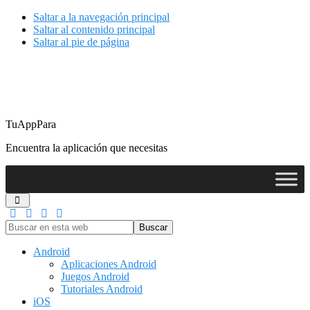
Saltar a la navegación principal
Saltar al contenido principal
Saltar al pie de página
TuAppPara
Encuentra la aplicación que necesitas
Buscar
en
esta
Android
web
Aplicaciones Android
Juegos Android
Tutoriales Android
iOS