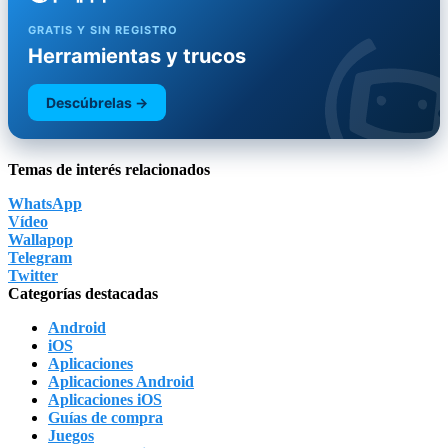
GRATIS Y SIN REGISTRO
Herramientas y trucos
Descúbrelas →
Temas de interés relacionados
WhatsApp
Vídeo
Wallapop
Telegram
Twitter
Categorías destacadas
Android
iOS
Aplicaciones
Aplicaciones Android
Aplicaciones iOS
Guías de compra
Juegos