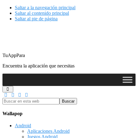
Saltar a la navegación principal
Saltar al contenido principal
Saltar al pie de página
TuAppPara
Encuentra la aplicación que necesitas
Buscar
en
esta
Wallapop
web
Android
Aplicaciones Android
Juegos Android