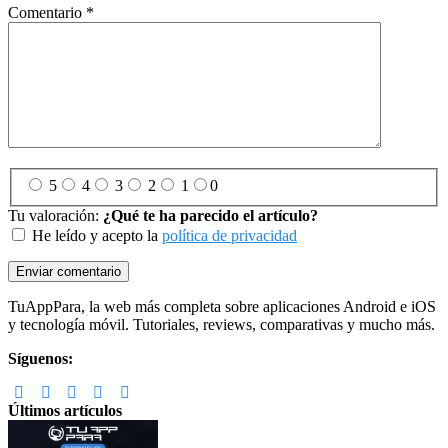
Comentario
*
5
4
3
2
1
0
Tu valoración:
¿Qué te ha parecido el artículo?
He leído y acepto la
política de privacidad
Footer
TuAppPara, la web más completa sobre aplicaciones Android e iOS
y tecnología móvil. Tutoriales, reviews, comparativas y mucho más.
Síguenos:
Últimos artículos