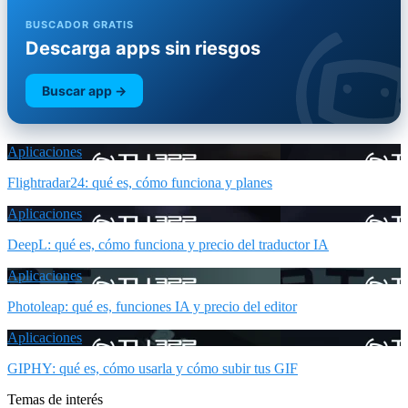
BUSCADOR GRATIS
Descarga apps sin riesgos
Buscar app →
Aplicaciones
Flightradar24: qué es, cómo funciona y planes
Aplicaciones
DeepL: qué es, cómo funciona y precio del traductor IA
Aplicaciones
Photoleap: qué es, funciones IA y precio del editor
Aplicaciones
GIPHY: qué es, cómo usarla y cómo subir tus GIF
Temas de interés