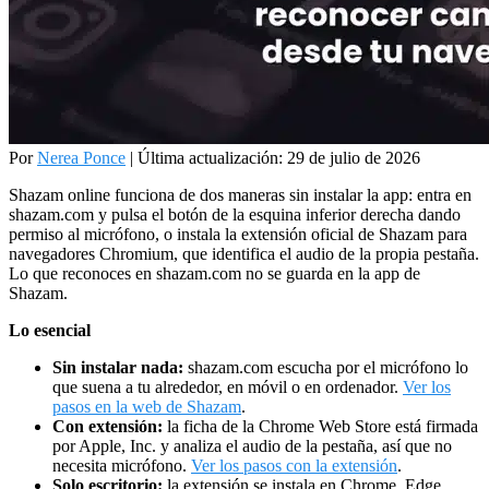
Por
Nerea Ponce
|
Última actualización: 29 de julio de 2026
Shazam online funciona de dos maneras sin instalar la app: entra en
shazam.com y pulsa el botón de la esquina inferior derecha dando
permiso al micrófono, o instala la extensión oficial de Shazam para
navegadores Chromium, que identifica el audio de la propia pestaña.
Lo que reconoces en shazam.com no se guarda en la app de
Shazam.
Lo esencial
Sin instalar nada:
shazam.com escucha por el micrófono lo
que suena a tu alrededor, en móvil o en ordenador.
Ver los
pasos en la web de Shazam
.
Con extensión:
la ficha de la Chrome Web Store está firmada
por Apple, Inc. y analiza el audio de la pestaña, así que no
necesita micrófono.
Ver los pasos con la extensión
.
Solo escritorio:
la extensión se instala en Chrome, Edge,