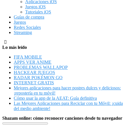
Aplicaciones iOS
Juegos iOS
Tutoriales iOS
Guías de compra
Juegos
Redes Sociales
Streaming
Lo más leído
FIFA MOBILE
APPS VER ANIME
PROBLEMAS WALLAPOP
HACKEAR JUEGOS
RADAR POKÉMON GO
INTERNET GRATIS
Mejores aplicaciones para hacer postres dulces y deliciosos:
¡repostería en tu móvil!
Cómo usar la app de la AEAT: Guía definitiva
Las Mejores Aplicaciones para Reciclar con tu Móvil: ¡cuida
del medio ambiente!
Shazam online: cómo reconocer canciones desde tu navegador