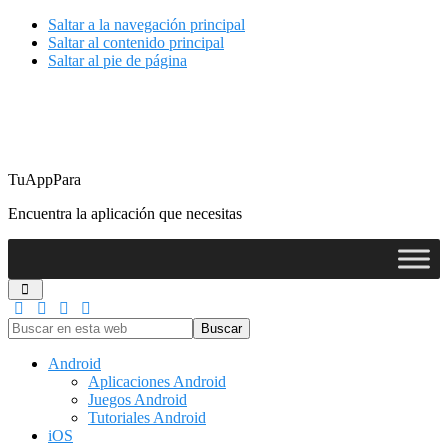
Saltar a la navegación principal
Saltar al contenido principal
Saltar al pie de página
TuAppPara
Encuentra la aplicación que necesitas
Buscar
en
esta
Android
web
Aplicaciones Android
Juegos Android
Tutoriales Android
iOS