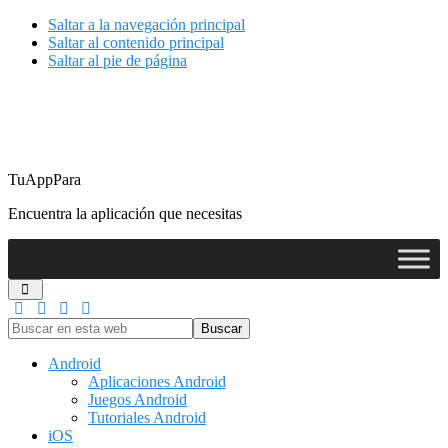
Saltar a la navegación principal
Saltar al contenido principal
Saltar al pie de página
TuAppPara
Encuentra la aplicación que necesitas
Buscar
en
esta
Android
web
Aplicaciones Android
Juegos Android
Tutoriales Android
iOS