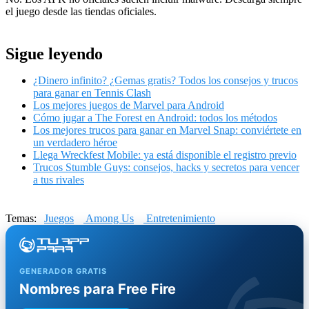
el juego desde las tiendas oficiales.
Sigue leyendo
¿Dinero infinito? ¿Gemas gratis? Todos los consejos y trucos
para ganar en Tennis Clash
Los mejores juegos de Marvel para Android
Cómo jugar a The Forest en Android: todos los métodos
Los mejores trucos para ganar en Marvel Snap: conviértete en
un verdadero héroe
Llega Wreckfest Mobile: ya está disponible el registro previo
Trucos Stumble Guys: consejos, hacks y secretos para vencer
a tus rivales
Temas:
Juegos
Among Us
Entretenimiento
GENERADOR GRATIS
Nombres para Free Fire