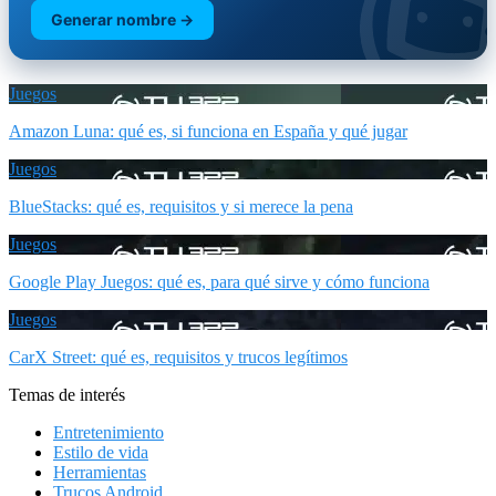
Generar nombre →
Juegos
Amazon Luna: qué es, si funciona en España y qué jugar
Juegos
BlueStacks: qué es, requisitos y si merece la pena
Juegos
Google Play Juegos: qué es, para qué sirve y cómo funciona
Juegos
CarX Street: qué es, requisitos y trucos legítimos
Temas de interés
Entretenimiento
Estilo de vida
Herramientas
Trucos Android