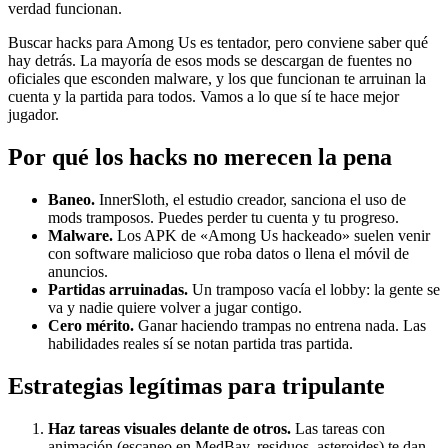
verdad funcionan.
Buscar hacks para Among Us es tentador, pero conviene saber qué
hay detrás. La mayoría de esos mods se descargan de fuentes no
oficiales que esconden malware, y los que funcionan te arruinan la
cuenta y la partida para todos. Vamos a lo que sí te hace mejor
jugador.
Por qué los hacks no merecen la pena
Baneo.
InnerSloth, el estudio creador, sanciona el uso de
mods tramposos. Puedes perder tu cuenta y tu progreso.
Malware.
Los APK de «Among Us hackeado» suelen venir
con software malicioso que roba datos o llena el móvil de
anuncios.
Partidas arruinadas.
Un tramposo vacía el lobby: la gente se
va y nadie quiere volver a jugar contigo.
Cero mérito.
Ganar haciendo trampas no entrena nada. Las
habilidades reales sí se notan partida tras partida.
Estrategias legítimas para tripulante
Haz tareas visuales delante de otros.
Las tareas con
animación (escaneo en MedBay, residuos, asteroides) te dan