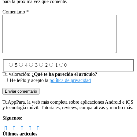
para la próxima vez que comente.
Comentario
*
5
4
3
2
1
0
Tu valoración:
¿Qué te ha parecido el artículo?
He leído y acepto la
política de privacidad
Footer
TuAppPara, la web más completa sobre aplicaciones Android e iOS
y tecnología móvil. Tutoriales, reviews, comparativas y mucho más.
Síguenos:
Últimos artículos