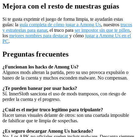
Mejora con el resto de nuestras guías
Si te gusta exprimir el juego de forma limpia, te ayudarán estas
guías: la
guía completa de cómo jugar a Among Us
, nuestros
trucos
y estrategias para ganar
, el truco para
ser impostor sin que te pillen
,
los
mejores nombres para destacar
y cómo
jugar a Among Us en el
PC
.
Preguntas frecuentes
¿Funcionan los hacks de Among Us?
Algunos mods alteran la partida, pero su uso provoca expulsión o
baneo de la cuenta y muchos esconden malware. No compensan.
¿Te pueden banear por usar hacks?
Sí. InnerSloth sanciona el uso de mods tramposos, con riesgo de
perder la cuenta y el progreso.
¿Cuál es el mejor truco legítimo para tripulante?
Hacer tareas visuales delante de otros: son una coartada imposible
de falsificar que te limpia de sospechas.
¿Es seguro descargar Among Us hackeado?
No. Los APK no oficiales suelen incluir malware. Descarga siempre