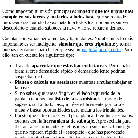
Como impostor, tu misión principal es
impedir que los tripulantes
completen sus tareas
y
matarlos a todos
hasta que solo quede
uno. Ganarás cuando hayas matado a todos los tripulantes sin ser
descubierto o cuando sabotees la nave y no se repare a tiempo.
Cuentas con varias herramientas y habilidades. No obstante, lo más
importante es ser inteligente,
simular que eres tripulante
y tomar
buenas decisiones para hacer que sea un
juego rápido y corto
. Para
ello, ten en cuenta los siguientes tips:
Trata de
aparentar que estás haciendo tareas
. Pero hazlo
bien; si eres demasiado rápido o demasiado lento podrían
sospechar de ti.
Planea o calcula tus asesinatos
mientras simulas trabajar en
la nave.
Si no sabes qué tareas fingir, en el lado izquierdo de la
pantalla tendrás una
lista de falsas misiones
a modo de
sugerencia. En todo caso, muévete libremente por todo el
mapa y busca oportunidades para matar a los tripulantes.
Puesto que el tiempo es vital para planear bien tus asesinatos,
cuentas con la
herramienta de sabotaje.
Aprovéchala para
distraer a los tripulantes y retrasarlos en sus tareas. Conseguir
que no reparen rápido el «estropicio» que has provocado
puede ser otra buena forma de ganar la partida. Entre los