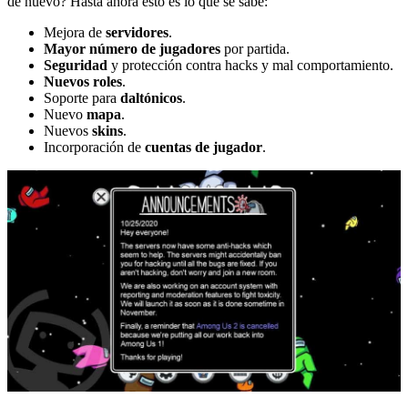
de nuevo? Hasta ahora esto es lo que se sabe:
Mejora de
servidores
.
Mayor número de jugadores
por partida.
Seguridad
y protección contra hacks y mal comportamiento.
Nuevos roles
.
Soporte para
daltónicos
.
Nuevo
mapa
.
Nuevos
skins
.
Incorporación de
cuentas de jugador
.