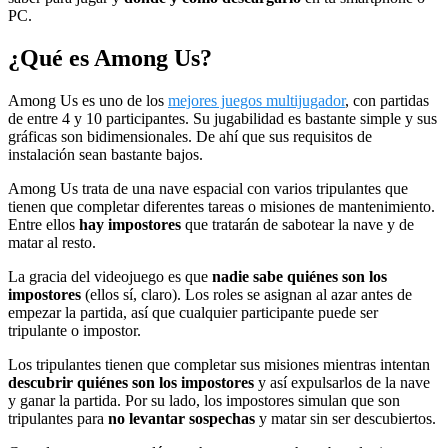
PC.
¿Qué es Among Us?
Among Us es uno de los
mejores juegos multijugador
, con partidas
de entre 4 y 10 participantes. Su jugabilidad es bastante simple y sus
gráficas son bidimensionales. De ahí que sus requisitos de
instalación sean bastante bajos.
Among Us trata de una nave espacial con varios tripulantes que
tienen que completar diferentes tareas o misiones de mantenimiento.
Entre ellos
hay impostores
que tratarán de sabotear la nave y de
matar al resto.
La gracia del videojuego es que
nadie sabe quiénes son los
impostores
(ellos sí, claro). Los roles se asignan al azar antes de
empezar la partida, así que cualquier participante puede ser
tripulante o impostor.
Los tripulantes tienen que completar sus misiones mientras intentan
descubrir quiénes son los impostores
y así expulsarlos de la nave
y ganar la partida. Por su lado, los impostores simulan que son
tripulantes para
no levantar sospechas
y matar sin ser descubiertos.