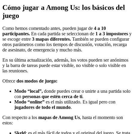
Cómo jugar a Among Us: los básicos del
juego
Como hemos comentado antes, pueden jugar de
4 a 10
participantes.
En cada partida se seleccionan de
1 a 3 impostores
y
se escoge entre
3 mapas diferentes.
También se pueden configurar
otros parámetros como los tiempos de discusión, votación, recarga
de asesinato, de emergencia y mucho más.
En su última actualización, además, los votos pueden ser anónimos
y la barra de tareas puede estar visible, no visible o solo visible en
las reuniones.
Ofrece
dos modos de juego:
Modo “local”,
donde puedes crear o unirte a una partida solo
con
personas que estén cerca de ti
.
Modo
“online”
es el más utilizado. Es igual pero con
jugadores de todo el mundo
.
Con respecto a los
mapas de Among Us
, hasta el momento son
estos:
Skeld
: es el más fácil de todos y el original del juego. Se trata