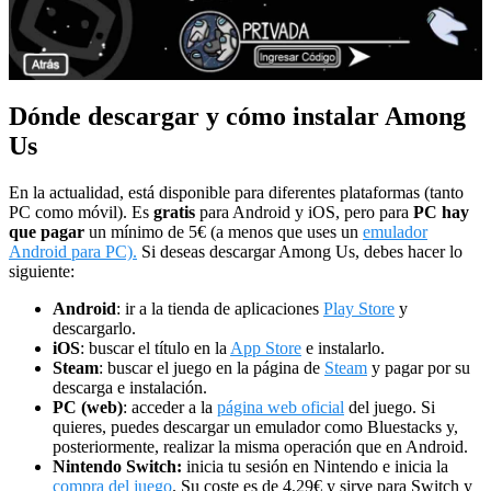
Dónde descargar y cómo instalar Among
Us
En la actualidad, está disponible para diferentes plataformas (tanto
PC como móvil). Es
gratis
para Android y iOS, pero para
PC hay
que pagar
un mínimo de 5€ (a menos que uses un
emulador
Android para PC).
Si deseas descargar Among Us, debes hacer lo
siguiente:
Android
: ir a la tienda de aplicaciones
Play Store
y
descargarlo.
iOS
: buscar el título en la
App Store
e instalarlo.
Steam
: buscar el juego en la página de
Steam
y pagar por su
descarga e instalación.
PC (web)
: acceder a la
página web oficial
del juego. Si
quieres, puedes descargar un emulador como Bluestacks y,
posteriormente, realizar la misma operación que en Android.
Nintendo Switch:
inicia tu sesión en Nintendo e inicia la
compra del juego
. Su coste es de 4,29€ y sirve para Switch y