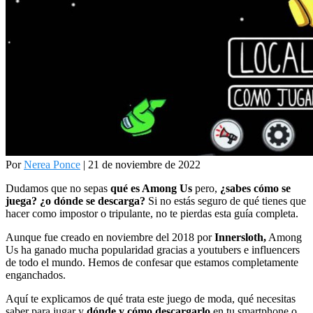
Por
Nerea Ponce
| 21 de noviembre de 2022
Dudamos que no sepas
qué es Among Us
pero,
¿sabes cómo se
juega? ¿o dónde se descarga?
Si no estás seguro de qué tienes que
hacer como impostor o tripulante, no te pierdas esta guía completa.
Aunque fue creado en noviembre del 2018 por
Innersloth,
Among
Us ha ganado mucha popularidad gracias a youtubers e influencers
de todo el mundo. Hemos de confesar que estamos completamente
enganchados.
Aquí te explicamos de qué trata este juego de moda, qué necesitas
saber para jugar y
dónde y cómo descargarlo
en tu smartphone o