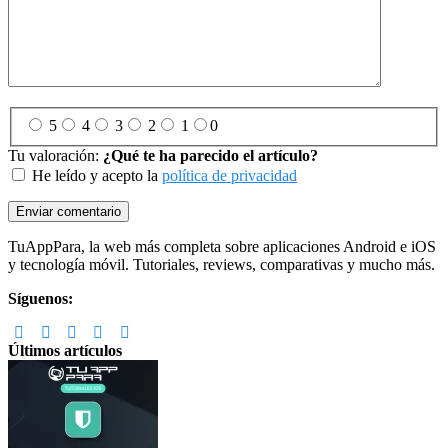
5
4
3
2
1
0
Tu valoración:
¿Qué te ha parecido el artículo?
He leído y acepto la
política de privacidad
Footer
TuAppPara, la web más completa sobre aplicaciones Android e iOS
y tecnología móvil. Tutoriales, reviews, comparativas y mucho más.
Síguenos:
Últimos artículos