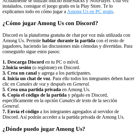
Actualmente se utilizan mucho BlueStacks y NoxPlayer. Una vez
instalados, consigue el juego gratis en la Play Store. Te lo
explicamos todo en cómo jugar a
Among Us en PC gratis
.
¿Cómo jugar Among Us con Discord?
Discord es la plataforma gratuita de chat por voz más utilizada con
Among Us. Permite
hablar durante la partida
con el resto de
jugadores, haciendo las discusiones más cómodas y divertidas. Para
conseguirlo sigue estos pasos:
1. Descarga Discord
en tu PC o móvil.
2.Inicia sesión
(o regístrate) en Discord.
3. Crea un canal
y agrega a los participantes.
4. Inicia un chat de voz
. Para ello todos los integrantes deben hacer
clic en
Canales de voz
y después en
General.
5
.
Crea una partida privada
en Among Us.
6.
Copia el código de la partida
y pégalo en Discord,
específicamente en la opción
Canales de texto
de la sección
General
.
7.
Envía el código
a los integrantes agregados al servidor de
Discord. Así podrán acceder a la partida privada de Among Us.
¿Dónde puedo jugar Among Us?