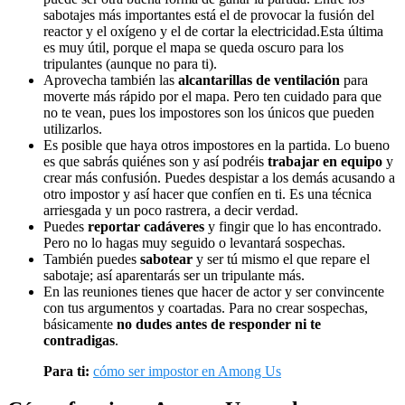
sabotajes más importantes está el de provocar la fusión del
reactor y el oxígeno y el de cortar la electricidad.Esta última
es muy útil, porque el mapa se queda oscuro para los
tripulantes (aunque no para ti).
Aprovecha también las
alcantarillas de ventilación
para
moverte más rápido por el mapa. Pero ten cuidado para que
no te vean, pues los impostores son los únicos que pueden
utilizarlos.
Es posible que haya otros impostores en la partida. Lo bueno
es que sabrás quiénes son y así podréis
trabajar en equipo
y
crear más confusión. Puedes despistar a los demás acusando a
otro impostor y así hacer que confíen en ti. Es una técnica
arriesgada y un poco rastrera, a decir verdad.
Puedes
reportar cadáveres
y fingir que lo has encontrado.
Pero no lo hagas muy seguido o levantará sospechas.
También puedes
sabotear
y ser tú mismo el que repare el
sabotaje; así aparentarás ser un tripulante más.
En las reuniones tienes que hacer de actor y ser convincente
con tus argumentos y coartadas. Para no crear sospechas,
básicamente
no dudes antes de responder ni te
contradigas
.
Para ti:
cómo ser impostor en Among Us