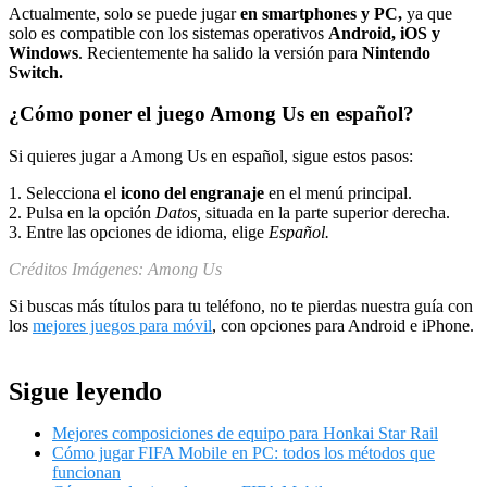
Actualmente, solo se puede jugar
en smartphones y PC,
ya que
solo es compatible con los sistemas operativos
Android, iOS y
Windows
. Recientemente ha salido la versión para
Nintendo
Switch.
¿Cómo poner el juego Among Us en español?
Si quieres jugar a Among Us en español, sigue estos pasos:
1. Selecciona el
icono del engranaje
en el menú principal.
2. Pulsa en la opción
Datos,
situada en la parte superior derecha.
3. Entre las opciones de idioma, elige
Español.
Créditos Imágenes: Among Us
Si buscas más títulos para tu teléfono, no te pierdas nuestra guía con
los
mejores juegos para móvil
, con opciones para Android e iPhone.
Sigue leyendo
Mejores composiciones de equipo para Honkai Star Rail
Cómo jugar FIFA Mobile en PC: todos los métodos que
funcionan