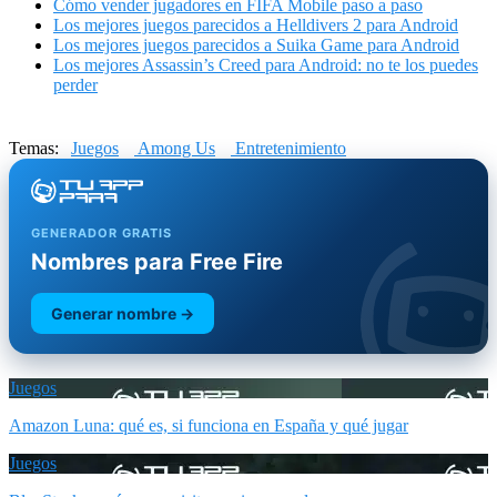
Cómo vender jugadores en FIFA Mobile paso a paso
Los mejores juegos parecidos a Helldivers 2 para Android
Los mejores juegos parecidos a Suika Game para Android
Los mejores Assassin’s Creed para Android: no te los puedes
perder
Temas:
Juegos
Among Us
Entretenimiento
GENERADOR GRATIS
Nombres para Free Fire
Generar nombre →
Juegos
Amazon Luna: qué es, si funciona en España y qué jugar
Juegos