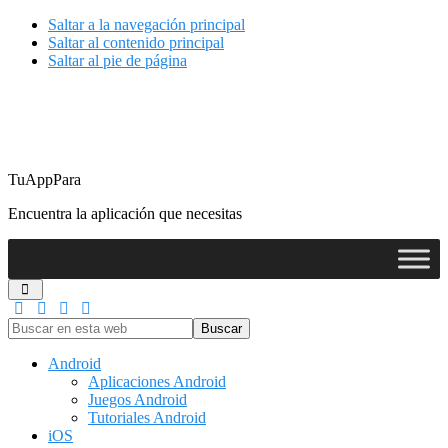
Saltar a la navegación principal
Saltar al contenido principal
Saltar al pie de página
TuAppPara
Encuentra la aplicación que necesitas
Buscar
en
esta
Android
web
Aplicaciones Android
Juegos Android
Tutoriales Android
iOS