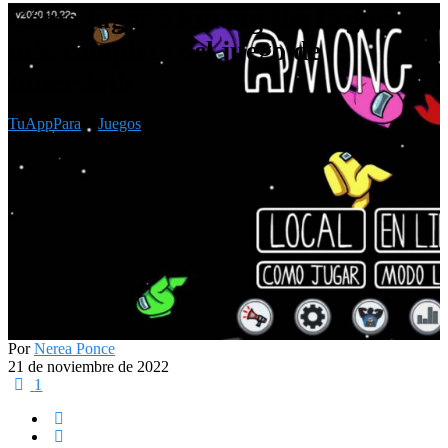
Cómo jugar a Among Us: la guía
más completa del juego de
Innersloth
TuAppPara
>
Juegos
Por
Nerea Ponce
21 de noviembre de 2022
1