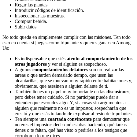
Regar las plantas.
Introducir códigos de identificación.
Inspeccionar las muestras.
Comprar bebida.
Subir datos.
No todo queda en simplemente cumplir con las misiones. Ten todo
esto en cuenta si juegas como tripulante y quieres ganar en Among
Us:
Es indispensable que estés
atento al comportamiento de los
otros jugadores
y ver si alguien es sospechoso.
Algunos
comportamientos delatores
son no realizar las
tareas o que tarden demasiado tiempo, que usen las
alcantarillas, que se muevan muy rápido entre habitaciones y,
obviamente, que asesinen a alguien delante de ti.
También tienes un papel muy importante en las
discusiones
,
pero debes tener cuidado. Si no participas puede dar a
entender que escondes algo. Y, si acusas sin argumentos a
alguien que realmente no es un impostor, sospecharán que
eres tú y que estás tratando de expulsar al resto de tripulantes.
Ten siempre una
coartada convincente
para demostrar que
no eres el impostor: decir qué estabas haciendo, qué tareas
tienes o te faltan, qué has visto o pedirles a los testigos que
corroboren lo que dices…