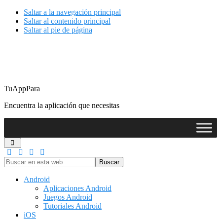
Saltar a la navegación principal
Saltar al contenido principal
Saltar al pie de página
TuAppPara
Encuentra la aplicación que necesitas
Buscar
en
esta
Android
web
Aplicaciones Android
Juegos Android
Tutoriales Android
iOS