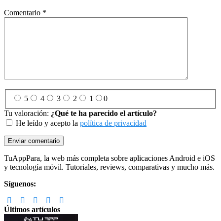
Comentario
*
5
4
3
2
1
0
Tu valoración:
¿Qué te ha parecido el artículo?
He leído y acepto la
política de privacidad
Footer
TuAppPara, la web más completa sobre aplicaciones Android e iOS
y tecnología móvil. Tutoriales, reviews, comparativas y mucho más.
Síguenos:
Últimos artículos