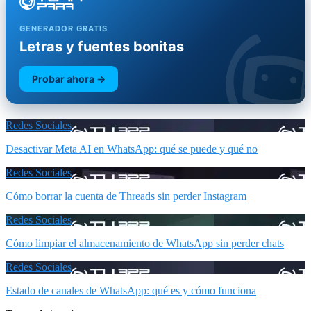
GENERADOR GRATIS
Letras y fuentes bonitas
Probar ahora →
Redes Sociales
Desactivar Meta AI en WhatsApp: qué se puede y qué no
Redes Sociales
Cómo borrar la cuenta de Threads sin perder Instagram
Redes Sociales
Cómo limpiar el almacenamiento de WhatsApp sin perder chats
Redes Sociales
Estado de canales de WhatsApp: qué es y cómo funciona