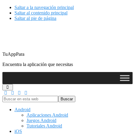
Saltar a la navegación principal
Saltar al contenido principal
Saltar al pie de página
TuAppPara
Encuentra la aplicación que necesitas
Buscar
en
esta
Android
web
Aplicaciones Android
Juegos Android
Tutoriales Android
iOS