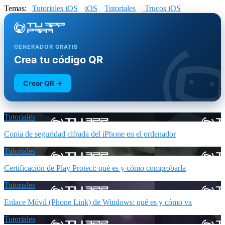
Temas:
Tutoriales iOS
iOS
Tutoriales
Trucos iOS
GENERADOR GRATIS
Crea tu código QR
Crear QR →
Tutoriales
Copia de seguridad cifrada del iPhone en el ordenador
Tutoriales
Certificación de Play Protect: qué es y cómo comprobarla
Tutoriales
Enlace Móvil (Phone Link) de Windows: qué es y cómo va
Tutoriales