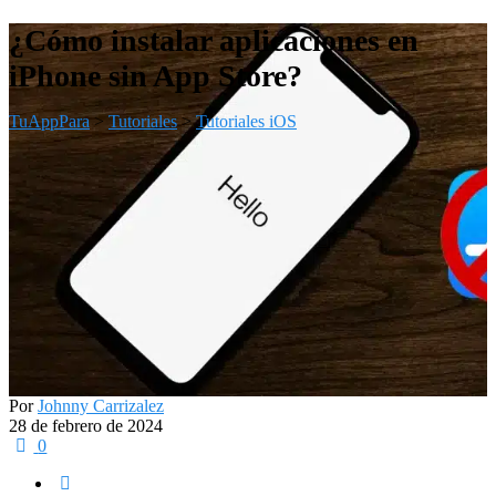
¿Cómo instalar aplicaciones en
iPhone sin App Store?
TuAppPara
>
Tutoriales
>
Tutoriales iOS
Por
Johnny Carrizalez
28 de febrero de 2024
0