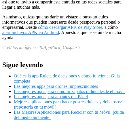
así que te invito a compartir esta entrada en tus redes sociales para
llegar a muchas más.
Asimismo, quizás quieras darle un vistazo a otros artículos
informativos que pueden interesarte desde perspectiva personal o
empresarial. Desde
cómo descargar APK de Play Store
, a cómo
abrir archivos APK en Android
. Apuesto a que te serán de mucha
ayuda.
Créditos imágenes: TuAppPara, Unsplash
Sigue leyendo
Qué es la app Ruleta de decisiones y cómo funciona: Guía
completa
Las mejores apps para drones: imprescindibles
Las mejores apps para comprar zapatos online desde el móvil
Las mejores apps para amantes del Pádel
Mejores aplicaciones para hacer postres dulces y deliciosos:
¡repostería en tu móvil!
Las Mejores Aplicaciones para Reciclar con tu Móvil: ¡cuida
del medio ambiente!