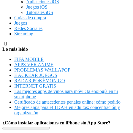
Aplicaciones iOS
Juegos iOS
Tutoriales iOS
Guías de compra
Juegos
Redes Sociales
Streaming
Lo más leído
FIFA MOBILE
APPS VER ANIME
PROBLEMAS WALLAPOP
HACKEAR JUEGOS
RADAR POKÉMON GO
INTERNET GRATIS
Las mejores apps de vinos para móvil: la enología en tu
smartphone
Certificado de antecedentes penales online: cómo pedirlo
Mejores apps para el TDAH en adultos: concentración y
organización
¿Cómo instalar aplicaciones en iPhone sin App Store?