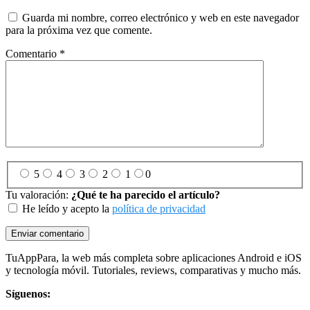
Guarda mi nombre, correo electrónico y web en este navegador
para la próxima vez que comente.
Comentario
*
5
4
3
2
1
0
Tu valoración:
¿Qué te ha parecido el artículo?
He leído y acepto la
política de privacidad
Footer
TuAppPara, la web más completa sobre aplicaciones Android e iOS
y tecnología móvil. Tutoriales, reviews, comparativas y mucho más.
Síguenos: