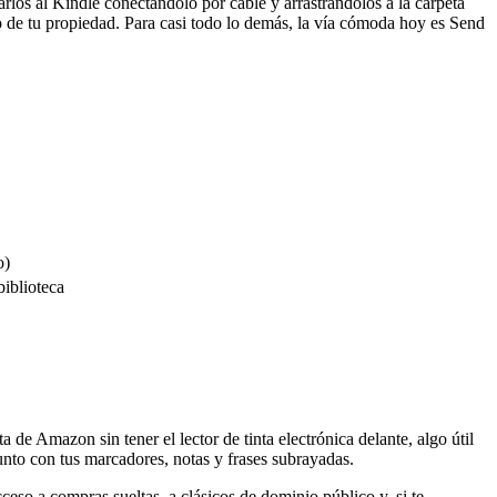
los al Kindle conectándolo por cable y arrastrándolos a la carpeta
 de tu propiedad. Para casi todo lo demás, la vía cómoda hoy es Send
o)
biblioteca
de Amazon sin tener el lector de tinta electrónica delante, algo útil
junto con tus marcadores, notas y frases subrayadas.
cceso a compras sueltas, a clásicos de dominio público y, si te