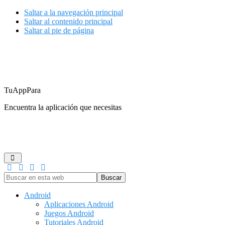
Saltar a la navegación principal
Saltar al contenido principal
Saltar al pie de página
TuAppPara
Encuentra la aplicación que necesitas
ANDROID
IOS
GUÍAS DE COMPRA
JUEGOS
REDES
Buscar
en
esta
Android
web
Aplicaciones Android
Juegos Android
Tutoriales Android