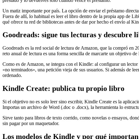
prestado y lo devuelves solo cuando vence el préstamo.
Un matiz importante por país. La opción de enviar el préstamo direct
Fuera de allí, lo habitual es leer el libro dentro de la propia app de
qué ofrece tu red de bibliotecas antes de dar por hecho el envío al Kin
Goodreads: sigue tus lecturas y descubre l
Goodreads es la red social de lectura de Amazon, que la compró en 2013.
reto anual de lectura es una forma sencilla de marcarte un objetivo de l
Como es de Amazon, se integra con el Kindle: al configurar un lector 
«no terminados», una petición vieja de sus usuarios. Si además de lee
ordenado.
Kindle Create: publica tu propio libro
Si el objetivo no es solo leer sino escribir, Kindle Create es la apli
Importas un archivo de Word (.doc o .docx), la herramienta lo estructu
Sirve tanto para libros de texto corrido, como novelas o ensayos, dond
sin pagar por un maquetador.
Los modelos de Kindle y por qué importan 