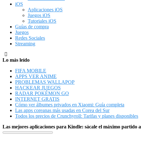
iOS
Aplicaciones iOS
Juegos iOS
Tutoriales iOS
Guías de compra
Juegos
Redes Sociales
Streaming
Lo más leído
FIFA MOBILE
APPS VER ANIME
PROBLEMAS WALLAPOP
HACKEAR JUEGOS
RADAR POKÉMON GO
INTERNET GRATIS
Cómo ver álbumes privados en Xiaomi: Guía completa
Las apps coreanas más usadas en Corea del Sur
Todos los precios de Crunchyroll: Tarifas y planes disponibles
Las mejores aplicaciones para Kindle: sácale el máximo partido a 