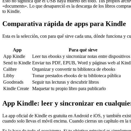
Esto no significa que el USB haya muerto del todo. Tus propios archi
«documents». Lo que desapareció es la descarga de los libros comprad
to Kindle.
Comparativa rápida de apps para Kindle
Esta es la selección, con para qué sirve cada una, dónde funciona y cu
App
Para qué sirve
App Kindle
Leer tus ebooks y sincronizar notas entre dispositivos
Send to Kindle
Enviar tus PDF, EPUB, Word y páginas web al Kind
Calibre
Organizar y convertir tu biblioteca de ebooks
Libby
Tomar prestados ebooks de tu biblioteca pública
Goodreads
Seguir tus lecturas y descubrir libros
Kindle Create
Maquetar tu propio libro para publicarlo
App Kindle: leer y sincronizar en cualquie
La app oficial de Kindle es gratuita en Android e iOS, y también exist
cuando solo llevas el móvil encima. Cuando cierras un capítulo en la t
Es la base de todo el ecosistema. Si tu objetivo principal es simpleme