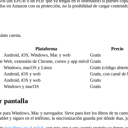
vos (un EPUB o un PDF que ya tengas en el ordenador) sí puedes copiar
os en Amazon con su protección, no la posibilidad de cargar contenido
ánto cuesta.
Plataforma
Precio
Android, iOS, Windows, Mac y web
Gratis
le
Web, extensión de Chrome, correo y app móvil
Gratis
Windows, macOS y Linux
Gratis (código abiert
Android, iOS y web
Gratis, con carné de 
Android, iOS y web
Gratis
Windows y macOS
Gratis
r pantalla
e para Windows, Mac y navegador. Sirve para leer los libros de tu cuenta 
ablet y sigues en el teléfono, la sincronización guarda por dónde ibas, 
nte
leer libros en el móvil
, con esta app y una cuenta gratuita ya tienes a