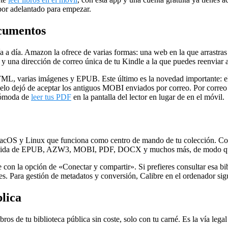
 por adelantado para empezar.
ocumentos
 día a día. Amazon la ofrece de varias formas: una web en la que arrast
y una dirección de correo única de tu Kindle a la que puedes reenviar 
varias imágenes y EPUB. Este último es la novedad importante: el K
lelo dejó de aceptar los antiguos MOBI enviados por correo. Por corre
 cómoda de
leer tus PDF
en la pantalla del lector en lugar de en el móvil.
acOS y Linux que funciona como centro de mando de tu colección. Con é
 salida de EPUB, AZW3, MOBI, PDF, DOCX y muchos más, de modo que p
 con la opción de «Conectar y compartir». Si prefieres consultar esa bi
. Para gestión de metadatos y conversión, Calibre en el ordenador sigu
blica
s de tu biblioteca pública sin coste, solo con tu carné. Es la vía legal 