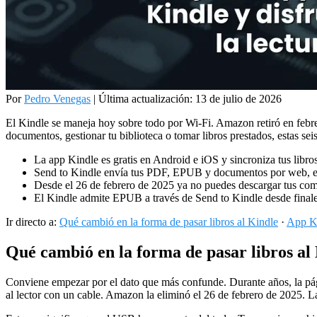
Por
Pedro Venegas
|
Última actualización: 13 de julio de 2026
El Kindle se maneja hoy sobre todo por Wi-Fi. Amazon retiró en febrero
documentos, gestionar tu biblioteca o tomar libros prestados, estas sei
La app Kindle es gratis en Android e iOS y sincroniza tus libros
Send to Kindle envía tus PDF, EPUB y documentos por web, e
Desde el 26 de febrero de 2025 ya no puedes descargar tus com
El Kindle admite EPUB a través de Send to Kindle desde finale
Ir directo a:
Qué cambió en la forma de pasar libros al Kindle
·
App Ki
Qué cambió en la forma de pasar libros al
Conviene empezar por el dato que más confunde. Durante años, la pág
al lector con un cable. Amazon la eliminó el 26 de febrero de 2025. La