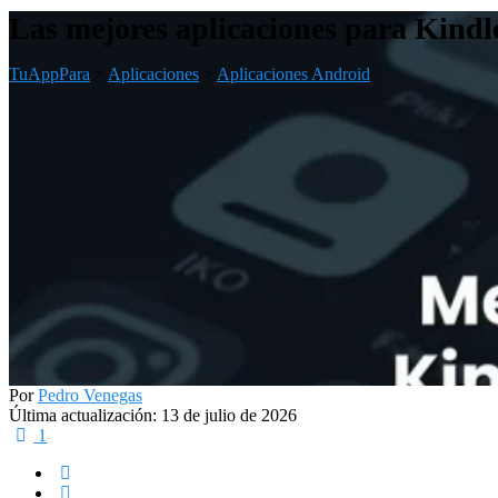
Las mejores aplicaciones para Kindle
TuAppPara
>
Aplicaciones
>
Aplicaciones Android
Por
Pedro Venegas
Última actualización: 13 de julio de 2026
1