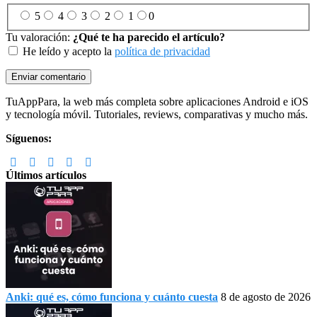
5
4
3
2
1
0
Tu valoración:
¿Qué te ha parecido el artículo?
He leído y acepto la
política de privacidad
Footer
TuAppPara, la web más completa sobre aplicaciones Android e iOS
y tecnología móvil. Tutoriales, reviews, comparativas y mucho más.
Síguenos:
Últimos artículos
Anki: qué es, cómo funciona y cuánto cuesta
8 de agosto de 2026