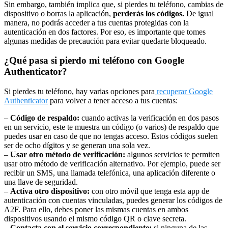
Sin embargo, también implica que, si pierdes tu teléfono, cambias de
dispositivo o borras la aplicación,
perderás los códigos.
De igual
manera, no podrás acceder a tus cuentas protegidas con la
autenticación en dos factores. Por eso, es importante que tomes
algunas medidas de precaución para evitar quedarte bloqueado.
¿Qué pasa si pierdo mi teléfono con Google
Authenticator?
Si pierdes tu teléfono, hay varias opciones para
recuperar Google
Authenticator
para volver a tener acceso a tus cuentas:
–
Código de respaldo:
cuando activas la verificación en dos pasos
en un servicio, este te muestra un código (o varios) de respaldo que
puedes usar en caso de que no tengas acceso. Estos códigos suelen
ser de ocho dígitos y se generan una sola vez.
–
Usar otro método de verificación:
algunos servicios te permiten
usar otro método de verificación alternativo. Por ejemplo, puede ser
recibir un SMS, una llamada telefónica, una aplicación diferente o
una llave de seguridad.
–
Activa otro dispositivo:
con otro móvil que tenga esta app de
autenticación con cuentas vinculadas, puedes generar los códigos de
A2F. Para ello, debes poner las mismas cuentas en ambos
dispositivos usando el mismo código QR o clave secreta.
–
Contacta con el servicio correspondiente:
si ninguna de las