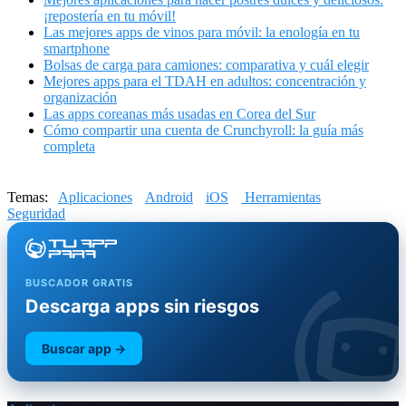
¡repostería en tu móvil!
Las mejores apps de vinos para móvil: la enología en tu
smartphone
Bolsas de carga para camiones: comparativa y cuál elegir
Mejores apps para el TDAH en adultos: concentración y
organización
Las apps coreanas más usadas en Corea del Sur
Cómo compartir una cuenta de Crunchyroll: la guía más
completa
Temas:
Aplicaciones
Android
iOS
Herramientas
Seguridad
BUSCADOR GRATIS
Descarga apps sin riesgos
Buscar app →