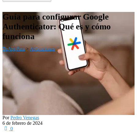
Guía para configurar Google
Authenticator: Qué es y cómo
funciona
TuAppPara
>
Aplicaciones
Por
Pedro Venegas
6 de febrero de 2024
0