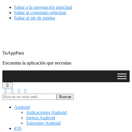
Saltar a la navegación principal
Saltar al contenido principal
Saltar al pie de página
TuAppPara
Encuentra la aplicación que necesitas
Buscar
en
esta
Android
web
Aplicaciones Android
Juegos Android
Tutoriales Android
iOS