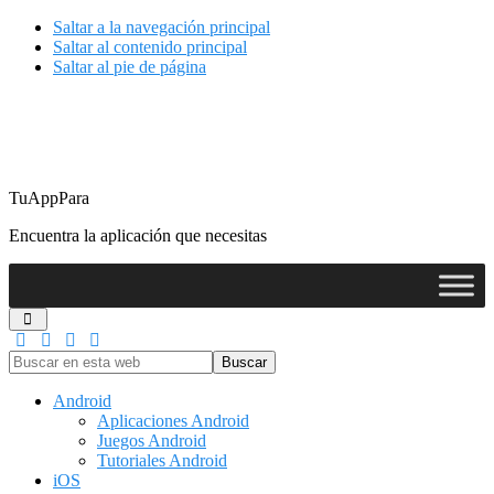
Saltar a la navegación principal
Saltar al contenido principal
Saltar al pie de página
TuAppPara
Encuentra la aplicación que necesitas
Buscar
en
esta
Android
web
Aplicaciones Android
Juegos Android
Tutoriales Android
iOS