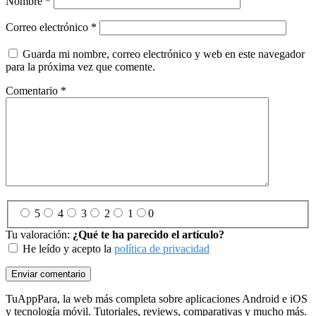
Nombre
*
Correo electrónico
*
Guarda mi nombre, correo electrónico y web en este navegador
para la próxima vez que comente.
Comentario
*
5
4
3
2
1
0
Tu valoración:
¿Qué te ha parecido el artículo?
He leído y acepto la
política de privacidad
Footer
TuAppPara, la web más completa sobre aplicaciones Android e iOS
y tecnología móvil. Tutoriales, reviews, comparativas y mucho más.