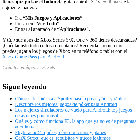
tienes que pulsar el botón de guía
central “X” y continuar de la
siguiente manera:
Ir a
“Mis Juegos y Aplicaciones”
.
Pulsar en
“Ver Todo”
.
Entrar al apartado de
“Aplicaciones”
.
Y tú, ¿qué apps de Xbox Series S/X, One y 360 tienes descargadas?
¡Cuéntanoslo todo en los comentarios! Recuerda también que
puedes jugar a los juegos de Xbox en tu teléfono o tablet con el
Xbox Game Pass para Android
.
Créditos imágenes: Pexels
Sigue leyendo
Cómo subir música a Spotify paso a paso: ¡fácil y rápido!
Descubre los mejores juegos de póker para Android
Los mejores simuladores de vuelo para Android: top juegos
de aviones para móvil
Qué es y cómo funciona F3, la app que ya no es de preguntas
anónimas
Flightradar24: qué es, cómo funciona y planes
CarX Street: qué es, requisitos y trucos legítimos