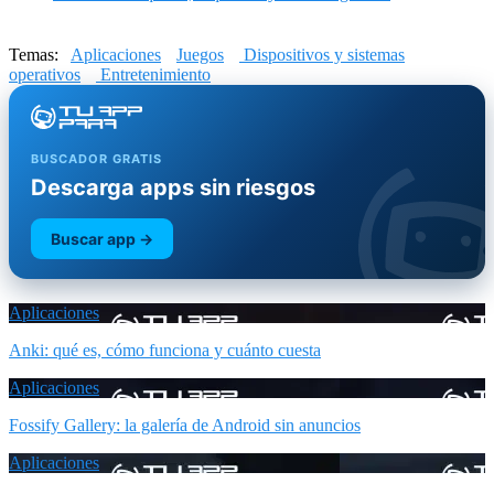
Temas:
Aplicaciones
Juegos
Dispositivos y sistemas
operativos
Entretenimiento
BUSCADOR GRATIS
Descarga apps sin riesgos
Buscar app →
Aplicaciones
Anki: qué es, cómo funciona y cuánto cuesta
Aplicaciones
Fossify Gallery: la galería de Android sin anuncios
Aplicaciones