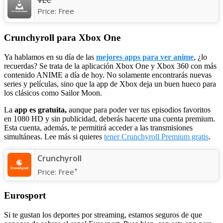
VLC
Price:
Free
Crunchyroll para Xbox One
Ya hablamos en su día de las
mejores apps para ver anime
, ¿lo
recuerdas? Se trata de la aplicación Xbox One y Xbox 360 con más
contenido ANIME a día de hoy. No solamente encontrarás nuevas
series y películas, sino que la app de Xbox deja un buen hueco para
los clásicos como Sailor Moon.
La
app es gratuita,
aunque para poder ver tus episodios favoritos
en 1080 HD y sin publicidad, deberás hacerte una cuenta premium.
Esta cuenta, además, te permitirá acceder a las transmisiones
simultáneas. Lee más si quieres
tener Crunchyroll Premium gratis
.
Crunchyroll
+
Price:
Free
Eurosport
Si te gustan los deportes por streaming, estamos seguros de que