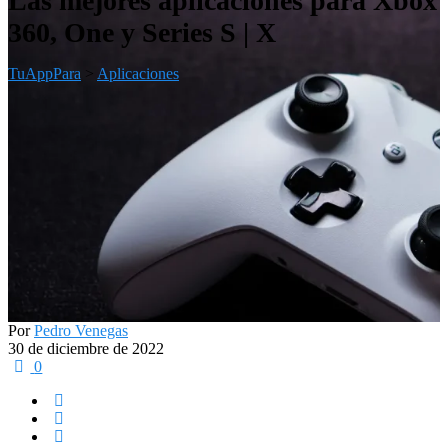
Las mejores aplicaciones para Xbox
360, One y Series S | X
TuAppPara
>
Aplicaciones
Por
Pedro Venegas
30 de diciembre de 2022
0