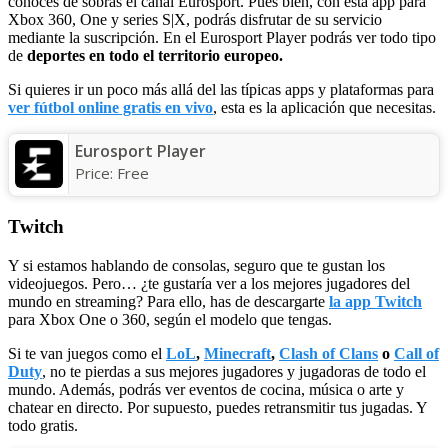
conoces de sobras el canal Eurosport. Pues bien, con esta app para
Xbox 360, One y series S|X, podrás disfrutar de su servicio
mediante la suscripción. En el Eurosport Player podrás ver todo tipo
de
deportes en todo el territorio europeo.
Si quieres ir un poco más allá del las típicas apps y plataformas para
ver fútbol online gratis en vivo
, esta es la aplicación que necesitas.
Eurosport Player
Price:
Free
Twitch
Y si estamos hablando de consolas, seguro que te gustan los
videojuegos. Pero… ¿te gustaría ver a los mejores jugadores del
mundo en streaming? Para ello, has de descargarte
la app Twitch
para Xbox One o 360, según el modelo que tengas.
Si te van juegos como el
LoL
,
Minecraft
,
Clash of Clans
o
Call of
Duty
, no te pierdas a sus mejores jugadores y jugadoras de todo el
mundo. Además, podrás ver eventos de cocina, música o arte y
chatear en directo. Por supuesto, puedes retransmitir tus jugadas. Y
todo gratis.