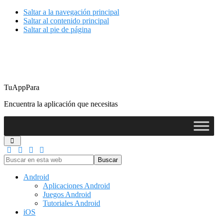
Saltar a la navegación principal
Saltar al contenido principal
Saltar al pie de página
TuAppPara
Encuentra la aplicación que necesitas
Buscar
en
esta
Android
web
Aplicaciones Android
Juegos Android
Tutoriales Android
iOS