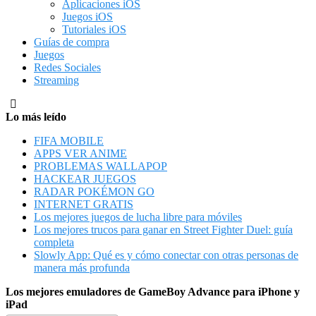
Aplicaciones iOS
Juegos iOS
Tutoriales iOS
Guías de compra
Juegos
Redes Sociales
Streaming
Lo más leído
FIFA MOBILE
APPS VER ANIME
PROBLEMAS WALLAPOP
HACKEAR JUEGOS
RADAR POKÉMON GO
INTERNET GRATIS
Los mejores juegos de lucha libre para móviles
Los mejores trucos para ganar en Street Fighter Duel: guía
completa
Slowly App: Qué es y cómo conectar con otras personas de
manera más profunda
Los mejores emuladores de GameBoy Advance para iPhone y
iPad