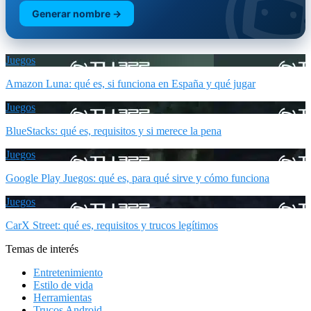
Generar nombre →
Juegos
Amazon Luna: qué es, si funciona en España y qué jugar
Juegos
BlueStacks: qué es, requisitos y si merece la pena
Juegos
Google Play Juegos: qué es, para qué sirve y cómo funciona
Juegos
CarX Street: qué es, requisitos y trucos legítimos
Temas de interés
Entretenimiento
Estilo de vida
Herramientas
Trucos Android