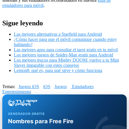
sistemas y sus emuladores recomendados en nuestra
guía de
emuladores para móvil
.
Sigue leyendo
Las mejores alternativas a Starfield para Android
¿Cómo hacer para que el móvil comunique cuando estoy
hablando?
Las mejores apps para consultar el tarot gratis en tu móvil
Los mejores juegos de Spider-Man gratis para Android
Los mejores trucos para Mighty DOOM: vuelve a tu Mini
Slayer imparable con estos consejos
Lemon8: qué es, para qué sirve y cómo funciona
Temas:
Juegos iOS
iOS
Juegos
Emuladores
Entretenimiento
GENERADOR GRATIS
Nombres para Free Fire