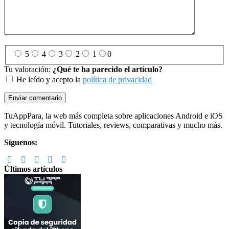
5
4
3
2
1
0
Tu valoración:
¿Qué te ha parecido el artículo?
He leído y acepto la
política de privacidad
Footer
TuAppPara, la web más completa sobre aplicaciones Android e iOS
y tecnología móvil. Tutoriales, reviews, comparativas y mucho más.
Síguenos:
Últimos artículos