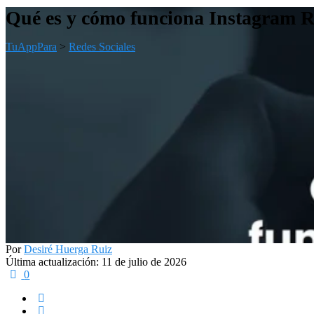
Qué es y cómo funciona Instagram Re
TuAppPara
>
Redes Sociales
Por
Desiré Huerga Ruiz
Última actualización: 11 de julio de 2026
0