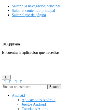
Saltar a la navegación principal
Saltar al contenido principal
Saltar al pie de página
TuAppPara
Encuentra la aplicación que necesitas
ANDROID
IOS
GUÍAS DE COMPRA
JUEGOS
REDES
Buscar
en
esta
Android
web
Aplicaciones Android
Juegos Android
Tutoriales Android