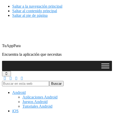
Saltar a la navegación principal
Saltar al contenido principal
Saltar al pie de página
TuAppPara
Encuentra la aplicación que necesitas
Buscar
en
esta
Android
web
Aplicaciones Android
Juegos Android
Tutoriales Android
iOS