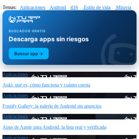
Temas:
Aplicaciones
Android
iOS
Estilo de vida
Miravia
BUSCADOR GRATIS
Descarga apps sin riesgos
Buscar app →
Aplicaciones
Anki: qué es, cómo funciona y cuánto cuesta
Aplicaciones
Fossify Gallery: la galería de Android sin anuncios
Aplicaciones
Apps de Apple para Android: la lista real y verificada
Aplicaciones