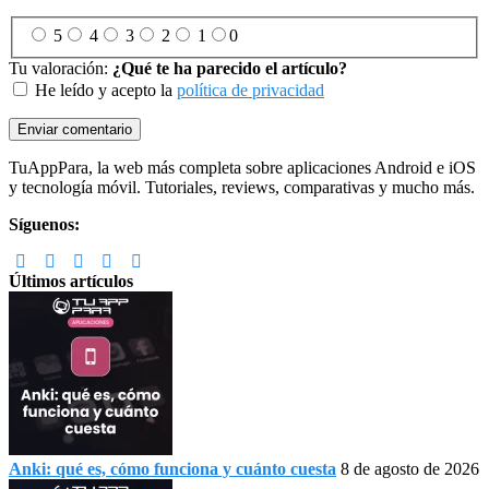
5
4
3
2
1
0
Tu valoración:
¿Qué te ha parecido el artículo?
He leído y acepto la
política de privacidad
Footer
TuAppPara, la web más completa sobre aplicaciones Android e iOS
y tecnología móvil. Tutoriales, reviews, comparativas y mucho más.
Síguenos:
Últimos artículos
Anki: qué es, cómo funciona y cuánto cuesta
8 de agosto de 2026