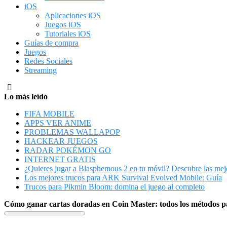
iOS
Aplicaciones iOS
Juegos iOS
Tutoriales iOS
Guías de compra
Juegos
Redes Sociales
Streaming
Lo más leído
FIFA MOBILE
APPS VER ANIME
PROBLEMAS WALLAPOP
HACKEAR JUEGOS
RADAR POKÉMON GO
INTERNET GRATIS
¿Quieres jugar a Blasphemous 2 en tu móvil? Descubre las mejo
Los mejores trucos para ARK Survival Evolved Mobile: Guía
Trucos para Pikmin Bloom: domina el juego al completo
Cómo ganar cartas doradas en Coin Master: todos los métodos p