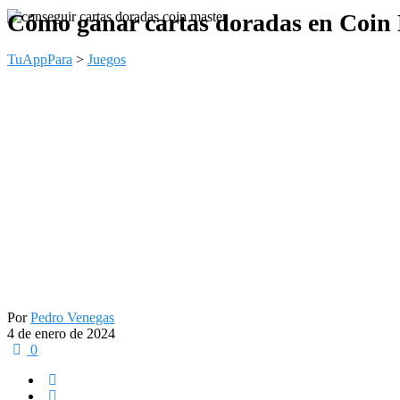
Cómo ganar cartas doradas en Coin M
TuAppPara
>
Juegos
Por
Pedro Venegas
4 de enero de 2024
0