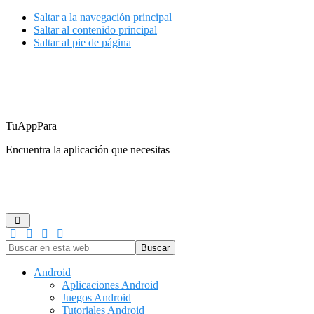
Saltar a la navegación principal
Saltar al contenido principal
Saltar al pie de página
TuAppPara
Encuentra la aplicación que necesitas
ANDROID
IOS
GUÍAS DE COMPRA
JUEGOS
REDES
Buscar
en
esta
Android
web
Aplicaciones Android
Juegos Android
Tutoriales Android