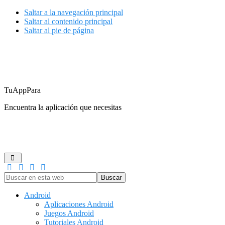
Saltar a la navegación principal
Saltar al contenido principal
Saltar al pie de página
TuAppPara
Encuentra la aplicación que necesitas
ANDROID
IOS
GUÍAS DE COMPRA
JUEGOS
REDES
Buscar
en
esta
Android
web
Aplicaciones Android
Juegos Android
Tutoriales Android