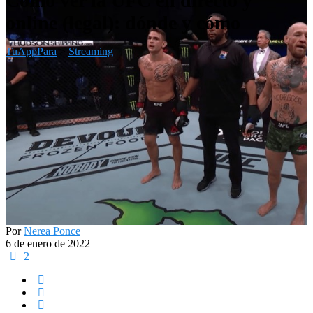
Cómo ver la UFC en directo y
online (legal): dónde y cómo
TuAppPara
>
Streaming
Por
Nerea Ponce
6 de enero de 2022
2