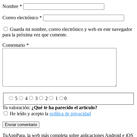
Nombre
*
Correo electrónico
*
Guarda mi nombre, correo electrónico y web en este navegador
para la próxima vez que comente.
Comentario
*
5
4
3
2
1
0
Tu valoración:
¿Qué te ha parecido el artículo?
He leído y acepto la
política de privacidad
Footer
TuAppPara, la web más completa sobre aplicaciones Android e iOS