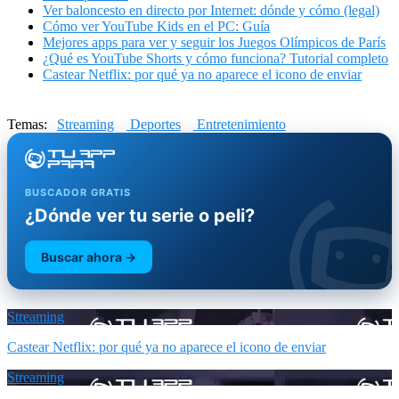
Ver baloncesto en directo por Internet: dónde y cómo (legal)
Cómo ver YouTube Kids en el PC: Guía
Mejores apps para ver y seguir los Juegos Olímpicos de París
¿Qué es YouTube Shorts y cómo funciona? Tutorial completo
Castear Netflix: por qué ya no aparece el icono de enviar
Temas:
Streaming
Deportes
Entretenimiento
BUSCADOR GRATIS
¿Dónde ver tu serie o peli?
Buscar ahora →
Streaming
Castear Netflix: por qué ya no aparece el icono de enviar
Streaming