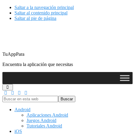
Saltar a la navegación principal
Saltar al contenido principal
Saltar al pie de página
TuAppPara
Encuentra la aplicación que necesitas
Buscar
en
esta
Android
web
Aplicaciones Android
Juegos Android
Tutoriales Android
iOS