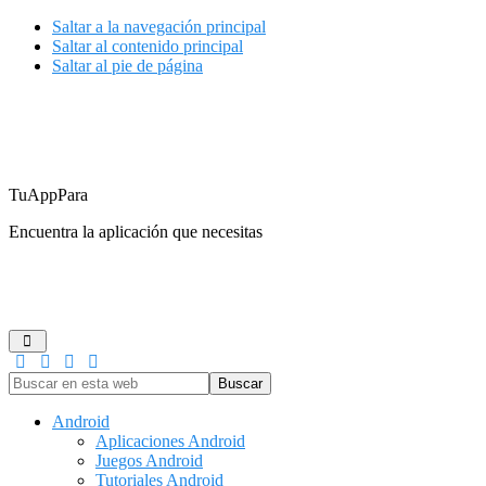
Saltar a la navegación principal
Saltar al contenido principal
Saltar al pie de página
TuAppPara
Encuentra la aplicación que necesitas
ANDROID
IOS
GUÍAS DE COMPRA
JUEGOS
REDES
Buscar
en
esta
Android
web
Aplicaciones Android
Juegos Android
Tutoriales Android