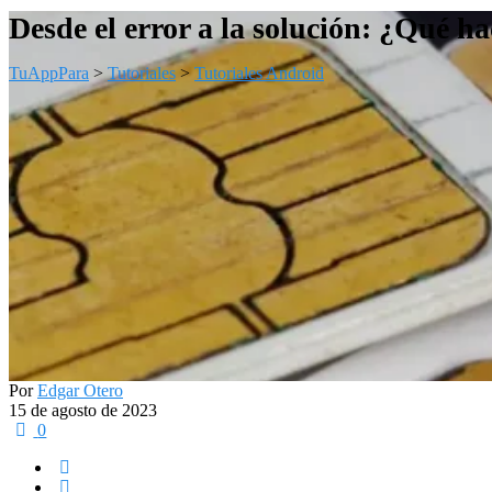
Desde el error a la solución: ¿Qué h
TuAppPara
>
Tutoriales
>
Tutoriales Android
Por
Edgar Otero
15 de agosto de 2023
0