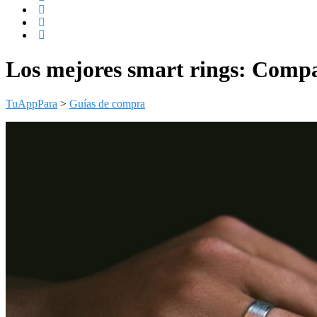
Los mejores smart rings: Compa
TuAppPara
>
Guías de compra