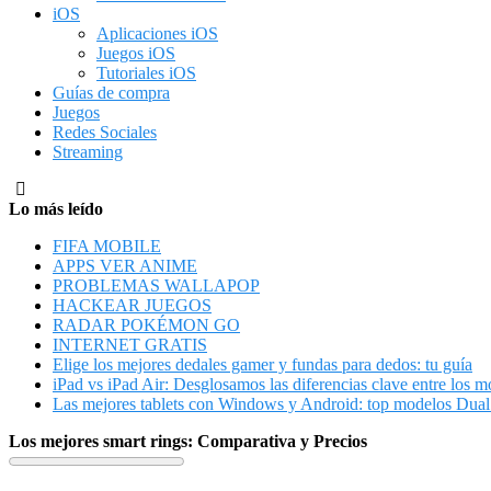
iOS
Aplicaciones iOS
Juegos iOS
Tutoriales iOS
Guías de compra
Juegos
Redes Sociales
Streaming
Lo más leído
FIFA MOBILE
APPS VER ANIME
PROBLEMAS WALLAPOP
HACKEAR JUEGOS
RADAR POKÉMON GO
INTERNET GRATIS
Elige los mejores dedales gamer y fundas para dedos: tu guía
iPad vs iPad Air: Desglosamos las diferencias clave entre los m
Las mejores tablets con Windows y Android: top modelos Dua
Los mejores smart rings: Comparativa y Precios