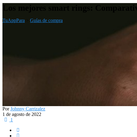
Los mejores smart rings: Comparativ
TuAppPara
>
Guías de compra
Por
Johnny Carrizalez
1 de agosto de 2022
1