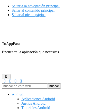
Saltar a la navegación principal
Saltar al contenido principal
Saltar al pie de página
TuAppPara
Encuentra la aplicación que necesitas
ANDROID
IOS
GUÍAS DE COMPRA
JUEGOS
REDES
Buscar
en
esta
Android
web
Aplicaciones Android
Juegos Android
Tutoriales Android