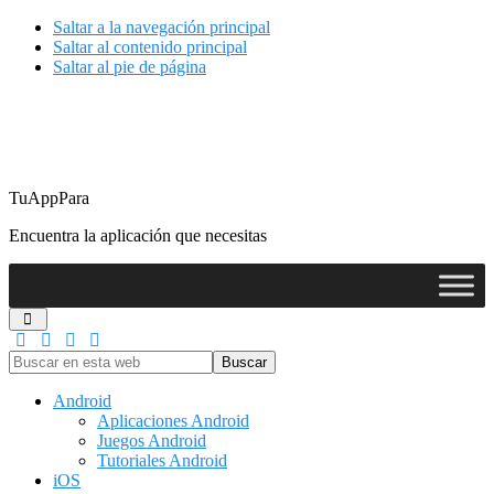
Saltar a la navegación principal
Saltar al contenido principal
Saltar al pie de página
TuAppPara
Encuentra la aplicación que necesitas
Buscar
en
esta
Android
web
Aplicaciones Android
Juegos Android
Tutoriales Android
iOS