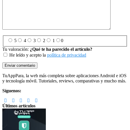
5
4
3
2
1
0
Tu valoración:
¿Qué te ha parecido el artículo?
He leído y acepto la
política de privacidad
Footer
TuAppPara, la web más completa sobre aplicaciones Android e iOS
y tecnología móvil. Tutoriales, reviews, comparativas y mucho más.
Síguenos:
Últimos artículos