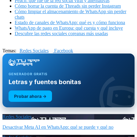
Peach: qué fue de la red social viral y alternativas
Cómo borrar la cuenta de Threads sin perder Instagram
Cómo limpiar el almacenamiento de WhatsApp sin perder
chats
Estado de canales de WhatsApp: qué es y cómo funciona
WhatsApp de pago en Europa: qué cuesta y qué incluye
Descubre las redes sociales coreanas más usadas
Temas:
Redes Sociales
Facebook
GENERADOR GRATIS
Letras y fuentes bonitas
Probar ahora →
Redes Sociales
Desactivar Meta AI en WhatsApp: qué se puede y qué no