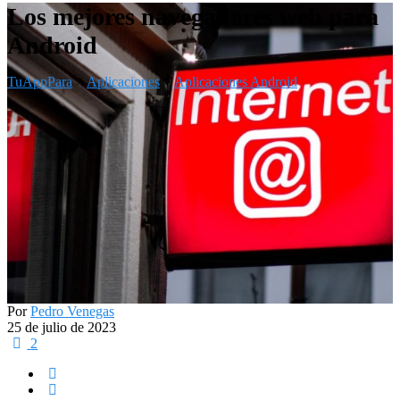
Los mejores navegadores web para
Android
TuAppPara
>
Aplicaciones
>
Aplicaciones Android
Por
Pedro Venegas
25 de julio de 2023
2