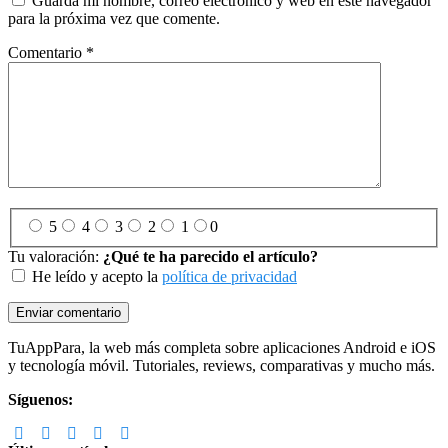
Guarda mi nombre, correo electrónico y web en este navegador
para la próxima vez que comente.
Comentario
*
5
4
3
2
1
0
Tu valoración:
¿Qué te ha parecido el artículo?
He leído y acepto la
política de privacidad
Footer
TuAppPara, la web más completa sobre aplicaciones Android e iOS
y tecnología móvil. Tutoriales, reviews, comparativas y mucho más.
Síguenos: