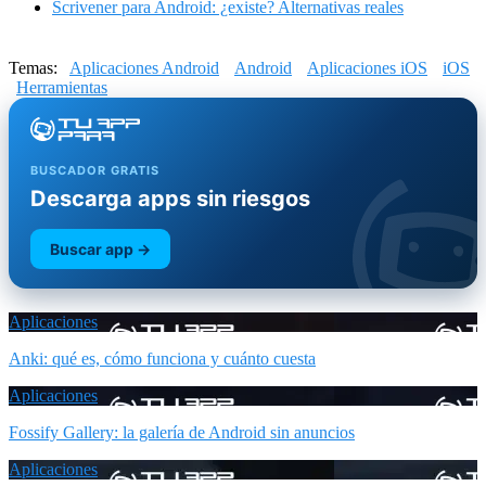
Scrivener para Android: ¿existe? Alternativas reales
Temas:
Aplicaciones Android
Android
Aplicaciones iOS
iOS
Herramientas
BUSCADOR GRATIS
Descarga apps sin riesgos
Buscar app →
Aplicaciones
Anki: qué es, cómo funciona y cuánto cuesta
Aplicaciones
Fossify Gallery: la galería de Android sin anuncios
Aplicaciones