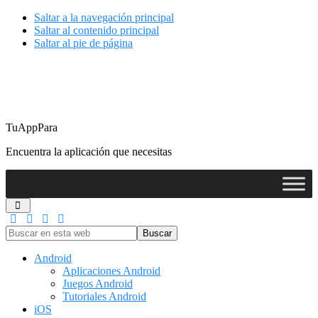
Saltar a la navegación principal
Saltar al contenido principal
Saltar al pie de página
TuAppPara
Encuentra la aplicación que necesitas
Buscar
en
esta
Android
web
Aplicaciones Android
Juegos Android
Tutoriales Android
iOS