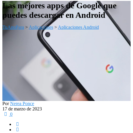
Las mejores apps de Google que
puedes descargar en Android
TuAppPara
>
Aplicaciones
>
Aplicaciones Android
Por
Nerea Ponce
17 de marzo de 2023
0