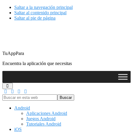
Saltar a la navegación principal
Saltar al contenido principal
Saltar al pie de página
TuAppPara
Encuentra la aplicación que necesitas
Buscar
en
esta
Android
web
Aplicaciones Android
Juegos Android
Tutoriales Android
iOS