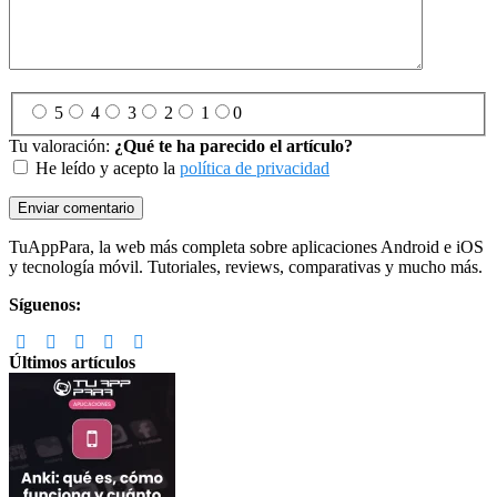
5
4
3
2
1
0
Tu valoración:
¿Qué te ha parecido el artículo?
He leído y acepto la
política de privacidad
Footer
TuAppPara, la web más completa sobre aplicaciones Android e iOS
y tecnología móvil. Tutoriales, reviews, comparativas y mucho más.
Síguenos:
Últimos artículos