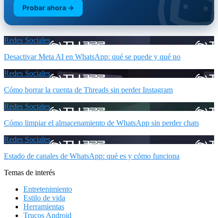
Probar ahora →
Redes Sociales
Desactivar Meta AI en WhatsApp: qué se puede y qué no
Redes Sociales
Cómo borrar la cuenta de Threads sin perder Instagram
Redes Sociales
Cómo limpiar el almacenamiento de WhatsApp sin perder chats
Redes Sociales
Estado de canales de WhatsApp: qué es y cómo funciona
Temas de interés
Entretenimiento
Estilo de vida
Herramientas
Trucos Android