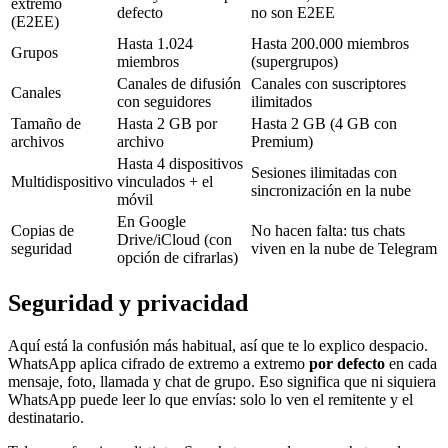
extremo
defecto
no son E2EE
(E2EE)
Hasta 1.024
Hasta 200.000 miembros
Grupos
miembros
(supergrupos)
Canales de difusión
Canales con suscriptores
Canales
con seguidores
ilimitados
Tamaño de
Hasta 2 GB por
Hasta 2 GB (4 GB con
archivos
archivo
Premium)
Hasta 4 dispositivos
Sesiones ilimitadas con
Multidispositivo
vinculados + el
sincronización en la nube
móvil
En Google
Copias de
No hacen falta: tus chats
Drive/iCloud (con
seguridad
viven en la nube de Telegram
opción de cifrarlas)
Seguridad y privacidad
Aquí está la confusión más habitual, así que te lo explico despacio.
WhatsApp aplica cifrado de extremo a extremo
por defecto
en cada
mensaje, foto, llamada y chat de grupo. Eso significa que ni siquiera
WhatsApp puede leer lo que envías: solo lo ven el remitente y el
destinatario.