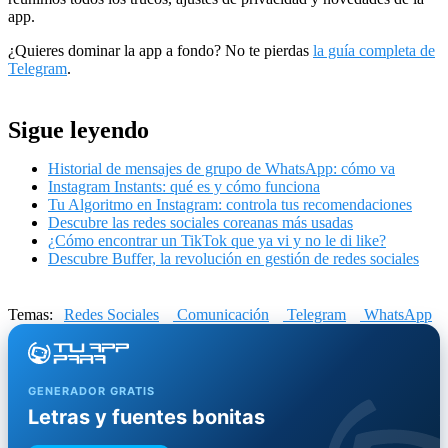
app.
¿Quieres dominar la app a fondo? No te pierdas
la guía completa de
Telegram
.
Sigue leyendo
Historial de mensajes de grupo de WhatsApp: cómo va
Instagram Instants: qué es y cómo funciona
Tu Algoritmo en Instagram: controla tus recomendaciones
Descubre las redes sociales coreanas más usadas
¿Cómo encontrar un TikTok que ya vi y no le di like?
Descubre Buffer, la revolución en gestión de redes sociales
Temas:
Redes Sociales
Comunicación
Telegram
WhatsApp
GENERADOR GRATIS
Letras y fuentes bonitas