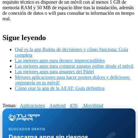
requisito técnico es disponer de un móvil con al menos 1 GB de
memoria RAM y 50 MB de espacio libre tras la instalación, además
de conexión de datos o wifi para consultar tu información en tiempo
real.
Sigue leyendo
Qué es la app Ruleta de decisiones y cómo funciona: Guía
completa
Las mejores apps para drones: imprescindibles
Las mejores apps para comprar zapatos online desde el móvil
Las mejores apps para amantes del Pádel
Mejores aplicaciones para hacer postres dulces y deliciosos:
¡repostería en tu móvil!
Cómo usar la app de la AEAT: Guía definitiva
Temas:
Aplicaciones
Android
iOS
Movilidad
BUSCADOR GRATIS
Descarga apps sin riesgos