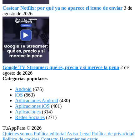
Castear Netflix: por qué ya no aparece el icono de enviar
3 de
agosto de 2026
Google TV Streamer: qué es, precio y si merece la pena
2 de
agosto de 2026
Categorías populares
Android
(675)
iOS
(563)
Aplicaciones Android
(430)
Aplicaciones iOS
(401)
Aplicaciones
(314)
Redes Sociales
(271)
TuAppPara © 2026
Quiénes somos
Política editorial
Aviso Legal
Política de privacidad
Política de cookies
Contacto
Herramientas gratis