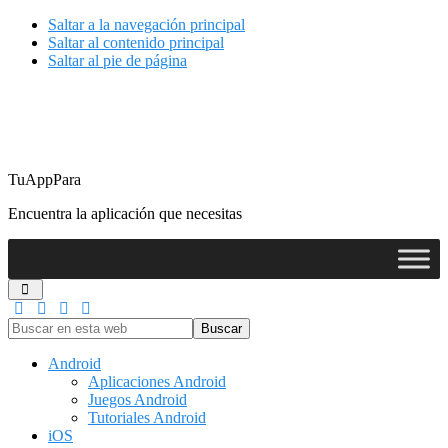
Saltar a la navegación principal
Saltar al contenido principal
Saltar al pie de página
TuAppPara
Encuentra la aplicación que necesitas
Buscar
en
esta
Android
web
Aplicaciones Android
Juegos Android
Tutoriales Android
iOS