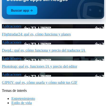
Buscar app →
Aplicaciones
Flightradar24: qué es, cómo funciona y planes
Aplicaciones
DeepL: qué es, cómo funciona y precio del traductor IA
Aplicaciones
Photoleap: qué es, funciones IA y precio del editor
Aplicaciones
GIPHY: qué es, cómo usarla y cómo subir tus GIF
Temas de interés
Entretenimiento
Estilo de vida