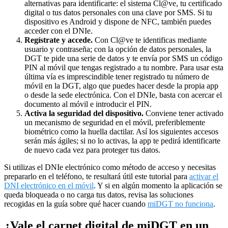
alternativas para identificarte: el sistema Cl@ve, tu certificado
digital o tus datos personales con una clave por SMS. Si tu
dispositivo es Android y dispone de NFC, también puedes
acceder con el DNIe.
Regístrate y accede.
Con Cl@ve te identificas mediante
usuario y contraseña; con la opción de datos personales, la
DGT te pide una serie de datos y te envía por SMS un código
PIN al móvil que tengas registrado a tu nombre. Para usar esta
última vía es imprescindible tener registrado tu número de
móvil en la DGT, algo que puedes hacer desde la propia app
o desde la sede electrónica. Con el DNIe, basta con acercar el
documento al móvil e introducir el PIN.
Activa la seguridad del dispositivo.
Conviene tener activado
un mecanismo de seguridad en el móvil, preferiblemente
biométrico como la huella dactilar. Así los siguientes accesos
serán más ágiles; si no lo activas, la app te pedirá identificarte
de nuevo cada vez para proteger tus datos.
Si utilizas el DNIe electrónico como método de acceso y necesitas
prepararlo en el teléfono, te resultará útil este tutorial para
activar el
DNI electrónico en el móvil
. Y si en algún momento la aplicación se
queda bloqueada o no carga tus datos, revisa las soluciones
recogidas en la guía sobre qué hacer cuando
miDGT no funciona
.
¿Vale el carnet digital de miDGT en un