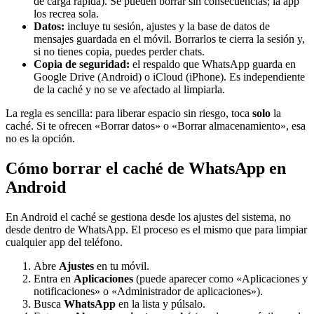
de carga rápida). Se pueden borrar sin consecuencias; la app
los recrea sola.
Datos:
incluye tu sesión, ajustes y la base de datos de
mensajes guardada en el móvil. Borrarlos te cierra la sesión y,
si no tienes copia, puedes perder chats.
Copia de seguridad:
el respaldo que WhatsApp guarda en
Google Drive (Android) o iCloud (iPhone). Es independiente
de la caché y no se ve afectado al limpiarla.
La regla es sencilla: para liberar espacio sin riesgo, toca
solo
la
caché. Si te ofrecen «Borrar datos» o «Borrar almacenamiento», esa
no es la opción.
Cómo borrar el caché de WhatsApp en
Android
En Android el caché se gestiona desde los ajustes del sistema, no
desde dentro de WhatsApp. El proceso es el mismo que para limpiar
cualquier app del teléfono.
Abre
Ajustes
en tu móvil.
Entra en
Aplicaciones
(puede aparecer como «Aplicaciones y
notificaciones» o «Administrador de aplicaciones»).
Busca
WhatsApp
en la lista y púlsalo.