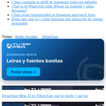
Cómo compartir tu perfil de Instagram: todos los métodos
¿Qué es el WhatsApp estilo iPhone en Android y cómo
descargar?
Cómo poner temporizador en Instagram para hacer fotos
Dispo app: qué es y cómo funciona esta aplicación de cámara
desechable
Temas:
Redes Sociales
WhatsApp
GENERADOR GRATIS
Letras y fuentes bonitas
Probar ahora →
Redes Sociales
Desactivar Meta AI en WhatsApp: qué se puede y qué no
Redes Sociales