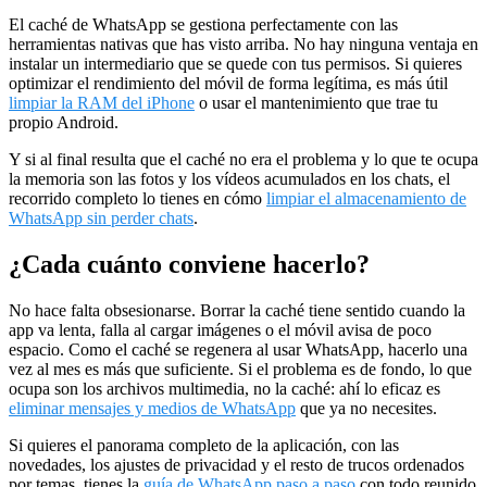
El caché de WhatsApp se gestiona perfectamente con las
herramientas nativas que has visto arriba. No hay ninguna ventaja en
instalar un intermediario que se quede con tus permisos. Si quieres
optimizar el rendimiento del móvil de forma legítima, es más útil
limpiar la RAM del iPhone
o usar el mantenimiento que trae tu
propio Android.
Y si al final resulta que el caché no era el problema y lo que te ocupa
la memoria son las fotos y los vídeos acumulados en los chats, el
recorrido completo lo tienes en cómo
limpiar el almacenamiento de
WhatsApp sin perder chats
.
¿Cada cuánto conviene hacerlo?
No hace falta obsesionarse. Borrar la caché tiene sentido cuando la
app va lenta, falla al cargar imágenes o el móvil avisa de poco
espacio. Como el caché se regenera al usar WhatsApp, hacerlo una
vez al mes es más que suficiente. Si el problema es de fondo, lo que
ocupa son los archivos multimedia, no la caché: ahí lo eficaz es
eliminar mensajes y medios de WhatsApp
que ya no necesites.
Si quieres el panorama completo de la aplicación, con las
novedades, los ajustes de privacidad y el resto de trucos ordenados
por temas, tienes la
guía de WhatsApp paso a paso
con todo reunido