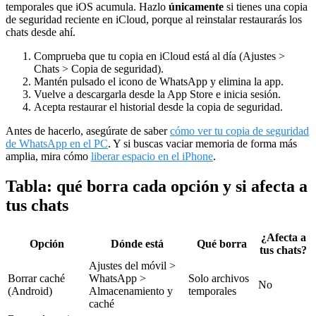
temporales que iOS acumula. Hazlo
únicamente
si tienes una copia
de seguridad reciente en iCloud, porque al reinstalar restaurarás los
chats desde ahí.
Comprueba que tu copia en iCloud está al día (Ajustes >
Chats > Copia de seguridad).
Mantén pulsado el icono de WhatsApp y elimina la app.
Vuelve a descargarla desde la App Store e inicia sesión.
Acepta restaurar el historial desde la copia de seguridad.
Antes de hacerlo, asegúrate de saber
cómo ver tu copia de seguridad
de WhatsApp en el PC
. Y si buscas vaciar memoria de forma más
amplia, mira cómo
liberar espacio en el iPhone
.
Tabla: qué borra cada opción y si afecta a
tus chats
¿Afecta a
Opción
Dónde está
Qué borra
tus chats?
Ajustes del móvil >
Borrar caché
WhatsApp >
Solo archivos
No
(Android)
Almacenamiento y
temporales
caché