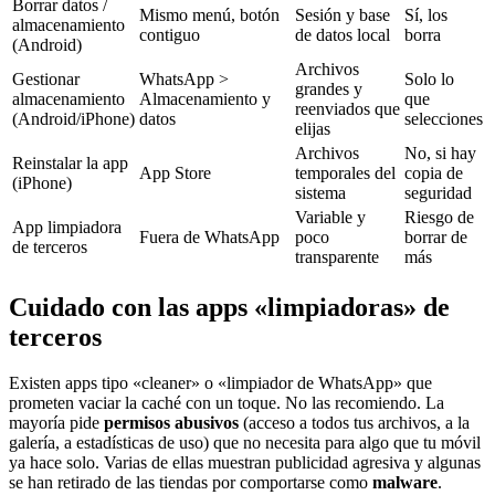
Borrar datos /
Mismo menú, botón
Sesión y base
Sí, los
almacenamiento
contiguo
de datos local
borra
(Android)
Archivos
Gestionar
WhatsApp >
Solo lo
grandes y
almacenamiento
Almacenamiento y
que
reenviados que
(Android/iPhone)
datos
selecciones
elijas
Archivos
No, si hay
Reinstalar la app
App Store
temporales del
copia de
(iPhone)
sistema
seguridad
Variable y
Riesgo de
App limpiadora
Fuera de WhatsApp
poco
borrar de
de terceros
transparente
más
Cuidado con las apps «limpiadoras» de
terceros
Existen apps tipo «cleaner» o «limpiador de WhatsApp» que
prometen vaciar la caché con un toque. No las recomiendo. La
mayoría pide
permisos abusivos
(acceso a todos tus archivos, a la
galería, a estadísticas de uso) que no necesita para algo que tu móvil
ya hace solo. Varias de ellas muestran publicidad agresiva y algunas
se han retirado de las tiendas por comportarse como
malware
.