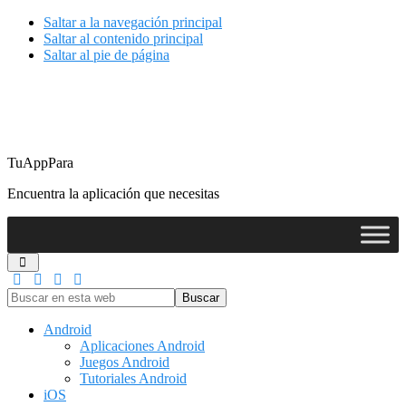
Saltar a la navegación principal
Saltar al contenido principal
Saltar al pie de página
TuAppPara
Encuentra la aplicación que necesitas
Buscar
en
esta
Android
web
Aplicaciones Android
Juegos Android
Tutoriales Android
iOS