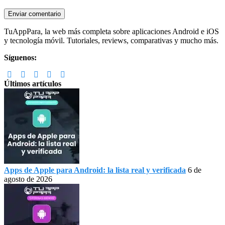
Footer
TuAppPara, la web más completa sobre aplicaciones Android e iOS
y tecnología móvil. Tutoriales, reviews, comparativas y mucho más.
Síguenos:
Últimos artículos
Apps de Apple para Android: la lista real y verificada
6 de
agosto de 2026